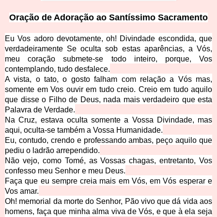
Ora
ção de Adoração ao Santíssimo Sacramento
Eu Vos adoro devotamente, oh! Divindade escondida, que
verdadeiramente Se oculta sob estas a
parências, a Vós,
meu coração submete-se todo inteiro, porque, Vos
contemplando, tudo desfalece.
A vista, o tato, o gosto falham com relação a Vós mas,
somente em Vos ouvir em tudo creio. C
reio em tudo aquilo
que disse o Filho de Deus, nada mais verdadeiro que esta
Palavra de Verdade.
Na Cruz, estava oculta somente a Vossa Divindade, mas
aqui, oculta-se também a V
ossa Humanidade.
Eu, c
ontudo, crendo e professando ambas, peço aquilo que
pediu o ladrão arrependido.
Não vejo, como Tomé, as Vossas chagas, entretanto, Vos
conf
esso meu Senhor e meu Deus.
Faça que eu sempre creia mais em Vós, em Vós esp
erar e
Vos amar.
Oh! memorial da morte do Senhor, Pão vivo que dá vida aos
homens, faça que minha alma viva de Vós, e que à ela seja