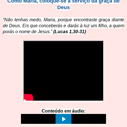
Como Maria, coloque-se a serviço da graça de
Deus
“Não tenhas medo, Maria, porque encontraste graça diante
de
Deus. Eis que conceberás e darás à luz um filho, a quem
porás
o nome de Je
sus.”
(Lucas 1,30-31)
Conteúdo
em
á
u
dio: