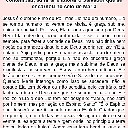
contemplar, admirar e adorar o Salvador que se
encarnou no seio de Maria
Jesus é o eterno Filho do Pai, mas Ele não era humano, Ele
se tornou humano no ventre de Maria, é graça sublime,
única, irrepetível. P
or isso, Ela é toda agraciada por Deus.
Nem Ela entendeu, ficou perturbada e se colocou, como
sempre, para fazer a vontade de Deus, mas não tinha nem
noção da grandeza daquilo que Deus queria realizar n’Ela,
então, o Anjo pediu para Ela não se assustar, não ter medo,
não se atemorizar, porque Ela não só encontrou graça
diante de Deus, mas a graça mais sublime de Deus se
manifestará no seu ventre: Ela vai conceber um filho e Ele
terá o nome de Jesus, porque será o Salvador de todos nós.
Quando Maria interroga como isso se sucederá, não é
porque Ela tem dúvida ou não acredita, pelo contrário, crê
tanto na obra de Deus que quer se submeter para que Ele
realize n’Ela o que Ele tem por desígnio: “Maria, não será
por homem, mas por ação do Espírito Santo”. “É o Espírito
que descerá sobre ti, aquele mesmo Espírito Criador que,
no princípio, criou todas as coisas; ele agora entra no seu
ventre, tu és agora a terra virgem onde, no princípio a terra
brotou todos os frutos”. Agora essa terra bendita, que é o