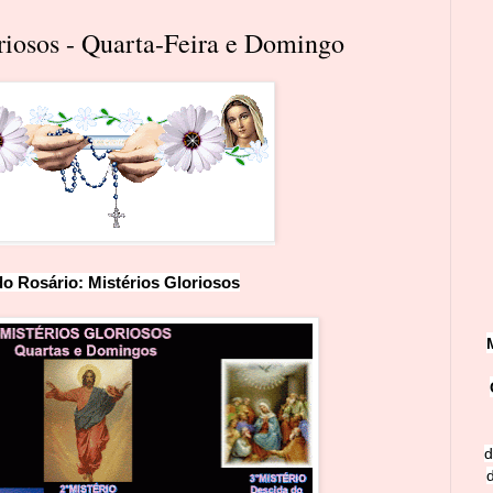
oriosos - Quarta-Feira e Domingo
do Rosário: Mistérios G
l
ori
o
sos
d