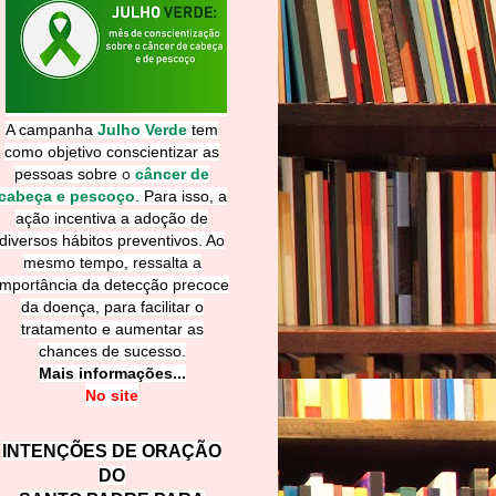
A campanha
Julho Verde
tem
como objetivo conscientizar as
pessoas sobre
o
câncer de
cabeça e pescoço
.
Para isso, a
ação incentiva a adoção de
diversos hábitos preventivos. Ao
mesmo tempo, ressalta a
importância da detecção precoce
da doença, para facilitar o
tratamento e aumentar as
chances de sucesso.
Mais informações...
No site
INTENÇÕES DE ORAÇÃO
DO