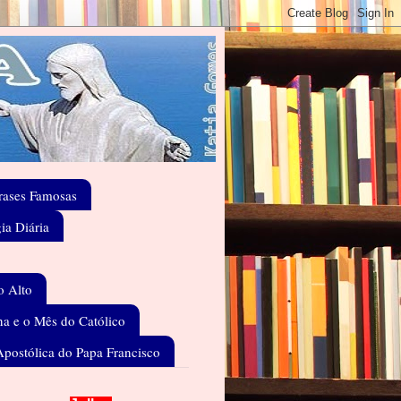
rases Famosas
gia Diária
o Alto
a e o Mês do Católico
Apostólica do Papa Francisco