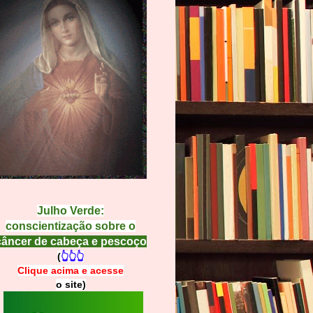
Julho Verde:
conscientização sobre o
câncer de cabeça e pescoço
(
👆👆👆
Clique acima e
a
cesse
o site)