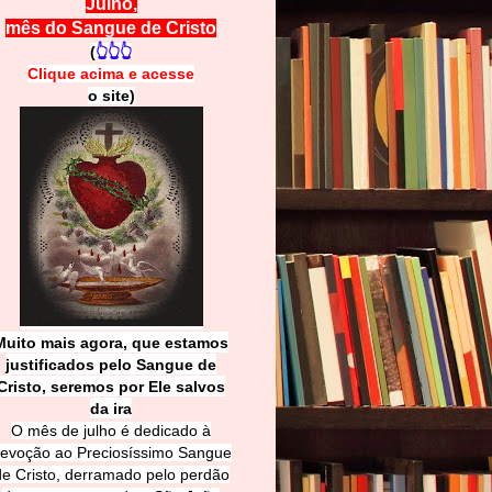
Julho,
mês do Sangue de Cristo
(
👆👆👆
Clique acima e
a
cesse
o site)
Muito mais agora, que estamos
justificados pelo Sangue de
Cri
sto, seremos por Ele salvos
da ira
O mês de julho é dedicado à
evoção ao Preciosíssimo Sangue
de Cristo, derramado pelo perdão