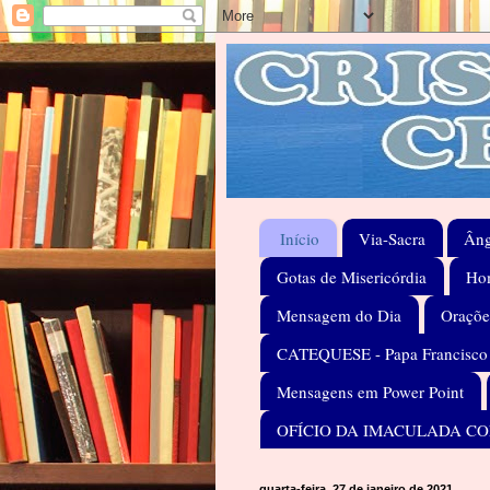
Início
Via-Sacra
Âng
Gotas de Misericórdia
Hom
Mensagem do Dia
Oraçõe
CATEQUESE - Papa Francisco
Mensagens em Power Point
OFÍCIO DA IMACULADA C
quarta-feira, 27 de janeiro de 2021