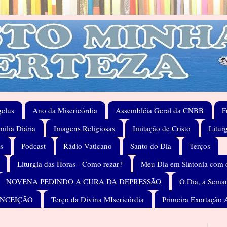
elus
Ano da Misericórdia
Assembléia Geral da CNBB
F
ilia Diária
Imagens Religiosas
Imitação de Cristo
Litur
s
Podcast
Rádio Vaticano
Santo do Dia
Terços
Liturgia das Horas - Como rezar?
Meu Dia em Sintonia com 
NOVENA PEDINDO A CURA DA DEPRESSÃO
O Dia, a Seman
ONCEIÇÃO
Terço da Divina MIsericórdia
Primeira Exortação 