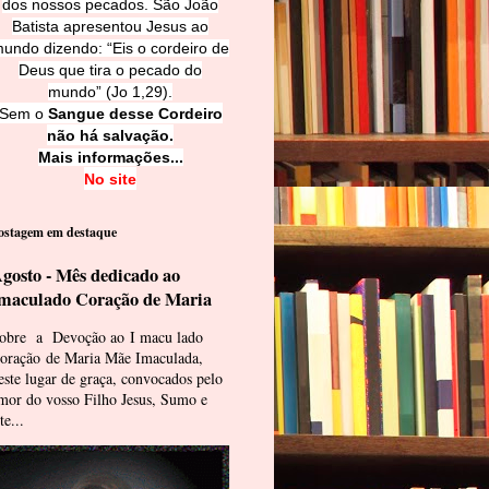
dos nossos pecados. São João
Batista apresentou Jesus ao
undo dizendo: “Eis o cordeiro de
Deus que tira o pecado do
mundo” (Jo 1,29).
Sem o
Sangue desse Cordeiro
não há salvação.
Mais informações...
No site
ostagem em destaque
gosto - Mês dedicado ao
maculado Coração de Maria
obre a Devoção ao I macu lado
oração de Maria Mãe Imaculada,
este lugar de graça, convocados pelo
mor do vosso Filho Jesus, Sumo e
te...