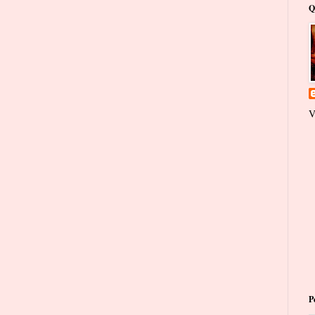
Q
V
P