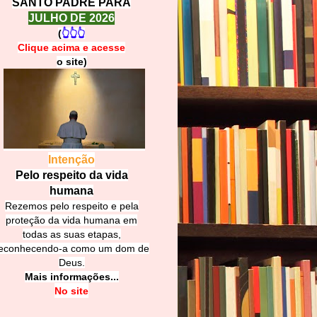
SANTO PADRE PARA
JULHO DE 2026
(
👆👆👆
Clique acima e
a
cesse
o site)
Intenção
Pelo respeito da vida
humana
Rezemos pelo respeito e pela
proteção da vida humana em
todas as suas etapas,
econhecendo-a como um dom de
Deus.
Mais informações...
No site