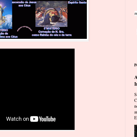
m
P
A
I
S
C
n
a
E