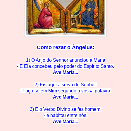
Como rezar o
Ângelus:
1) O Anjo do Senhor anunciou a Maria
- E Ela concebeu pelo po
der do Espírito Santo.
Ave M
aria...
2) Eis aqui a serva do Se
nhor.
- Faça-se em Mim segun
do a vossa palavra.
Ave M
aria...
3) E o Verbo Divino se
fez homem,
- e habitou en
tre nós.
Ave Mar
ia...