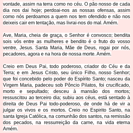
vontade, assim na terra como no céu. O pão nosso de cada
dia nos dai hoje; perdoai-nos as nossas ofensas, assim
como nós perdoamos a quem nos tem ofendido e não nos
deixeis cair em tentação, mas livrai-nos do mal. Amém.
Ave, Maria, cheia de graça, o Senhor é convosco; bendita
sois vós entre as mulheres e bendito é o fruto do vosso
ventre, Jesus. Santa Maria, Mãe de Deus, rogai por nós,
pecadores, agora e na hora de nossa morte. Amém.
Creio em Deus Pai, todo poderoso, criador do Céu e da
Terra; e em Jesus Cristo, seu único Filho, nosso Senhor;
que foi concebido pelo poder do Espírito Santo; nasceu da
Virgem Maria, padeceu sob Pôncio Pilatos, foi crucificado,
morto e sepultado; desceu à mansão dos mortos;
ressuscitou ao terceiro dia; subiu aos céus, está sentado à
direita de Deus Pai todo-poderoso, de onde há de vir a
julgar os vivos e os mortos. Creio no Espirito Santo, na
santa Igreja Católica, na comunhão dos santos, na remissão
dos pecados, na ressurreição da carne, na vida eterna
Amém.