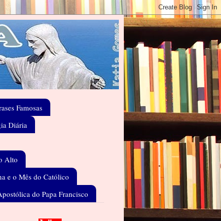
rases Famosas
gia Diária
o Alto
a e o Mês do Católico
Apostólica do Papa Francisco