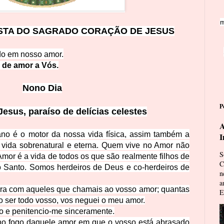
m
STA DO SAGRADO CORAÇÃO DE JE
SUS
do em nosso amor.
o de am
or a Vós.
N
ono Dia
P
Jesus, p
araíso de delícias celestes
A
o é o motor da nossa vida física, assim também a
I
 vida sobrenatural e eterna. Quem vive no Amor não
S
Amor é a vida de todos os que são realmente filhos de
C
to Santo. Somos herdeiros de Deus e co-herdeiros de
n
a
para com aqueles que chamais ao vosso amor; quantas
E
o ser todo vosso, vos neguei o meu amor.
o e penitencio-me sinceramente.
no fogo daquele amor em que o vo
sso está abrasado