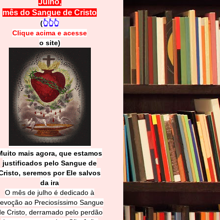
Julho,
mês do Sangue de Cristo
(
👆👆👆
Clique acima e
a
cesse
o site)
Muito mais agora, que estamos
justificados pelo Sangue de
Cri
sto, seremos por Ele salvos
da ira
O mês de julho é dedicado à
evoção ao Preciosíssimo Sangue
de Cristo, derramado pelo perdão