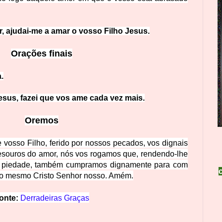
r, ajudai-me a ama
r o vosso Filho Jesus.
Oraçõ
es finais
a.
sus, fazei qu
e vos ame cada vez mais.
Orem
os
vosso Filho, ferido por nossos pecados, vos dignais
s tesouros do amor, nós vos rogamos que, rendendo-lhe
 piedade, tam
bém cumpramos dignamente para com
elo mesmo Cristo Senhor nosso. Amém.
onte:
Derradeiras Graças