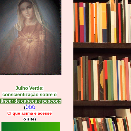
Julho Verde:
conscientização sobre o
câncer de cabeça e pescoço
(
👆👆👆
Clique acima e
a
cesse
o site)