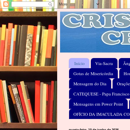
Início
Via-Sacra
Âng
Gotas de Misericórdia
Hom
Mensagem do Dia
Oraçõe
CATEQUESE - Papa Francisco
Mensagens em Power Point
OFÍCIO DA IMACULADA C
quarta-feira, 10 de junho de 2026