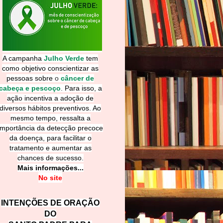
A campanha
Julho Verde
tem
como objetivo conscientizar as
pessoas sobre
o
câncer de
cabeça e pescoço
.
Para isso, a
ação incentiva a adoção de
diversos hábitos preventivos. Ao
mesmo tempo, ressalta a
importância da detecção precoce
da doença, para facilitar o
tratamento e aumentar as
chances de sucesso.
Mais informações...
No site
INTENÇÕES DE ORAÇÃO
DO