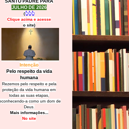
SANTO PADRE PARA
JULHO DE 2026
(
👆👆👆
Clique acima e
a
cesse
o site)
Intenção
Pelo respeito da vida
humana
Rezemos pelo respeito e pela
proteção da vida humana em
todas as suas etapas,
econhecendo-a como um dom de
Deus.
Mais informações...
No site