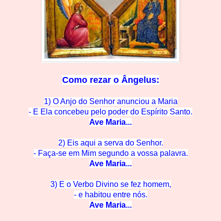
Como rezar o
Ângelus:
1) O Anjo do Senhor anunciou a Maria
- E Ela concebeu pelo po
der do Espírito Santo.
Ave M
aria...
2) Eis aqui a serva do Se
nhor.
- Faça-se em Mim segun
do a vossa palavra.
Ave M
aria...
3) E o Verbo Divino se
fez homem,
- e habitou en
tre nós.
Ave Mar
ia...