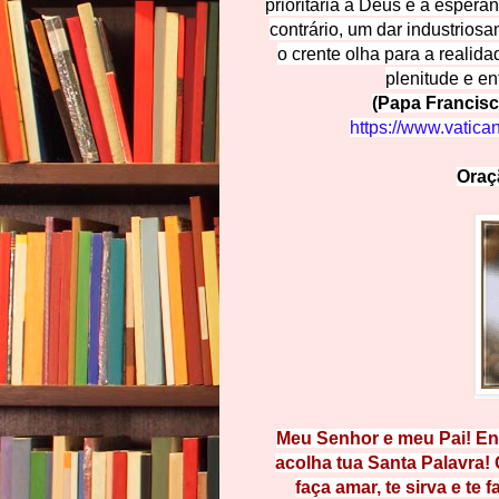
prioritária a Deus e a esper
contrário, um dar industrios
o crente olha para a realida
plenitude e en
(Papa Francisc
https://www.vatica
Oraç
Meu Senhor e meu Pai! Env
acolha tua Santa Palavra! 
faça amar, te sirva e te f