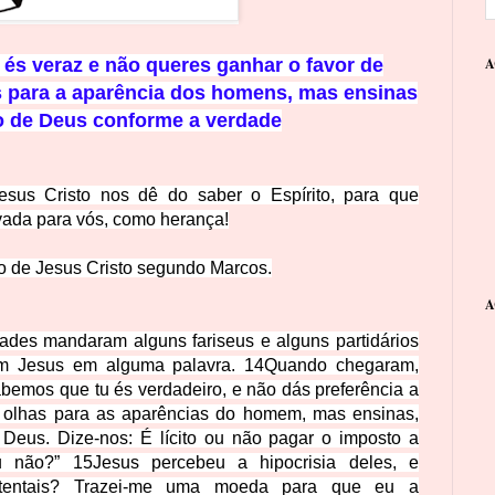
és veraz e não queres ganhar o favor de
A
s para a aparência dos homens, mas ensinas
 de Deus conforme a verdade
us Cristo nos dê do saber o Espírito, para que
vada para vós, como herança!
 de Jesus Cristo segundo Marcos.
A
dades mandaram alguns fariseus e alguns partidários
em Jesus em alguma palavra.
14
Quando chegaram,
abemos que tu és verdadeiro, e não dás preferência a
o olhas para as aparências do homem, mas ensinas,
Deus. Dize-nos: É lícito ou não pagar o imposto a
u não?”
15
Jesus percebeu a hipocrisia deles, e
tentais? Trazei-me uma moeda para que eu a