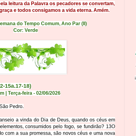
pela leitura da Palavra os
pecadores se convertam,
graça e todos consigamos a vida
eterna. A
mém.
Semana do Tempo Comum
, Ano Par (II)
Cor: Verde
12-15a.17-18)
 Terça-feira - 02/06/2026
 S
ão Pedro.
anseio a vinda do Dia de Deus, quando os céus em
 elementos, consumidos pelo fogo, se fundirão?
13
O
do com a sua promessa, são novos céus e uma nova