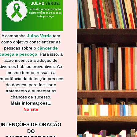
A campanha
Julho Verde
tem
como objetivo conscientizar as
pessoas sobre
o
câncer de
cabeça e pescoço
.
Para isso, a
ação incentiva a adoção de
diversos hábitos preventivos. Ao
mesmo tempo, ressalta a
importância da detecção precoce
da doença, para facilitar o
tratamento e aumentar as
chances de sucesso.
Mais informações...
No site
INTENÇÕES DE ORAÇÃO
DO