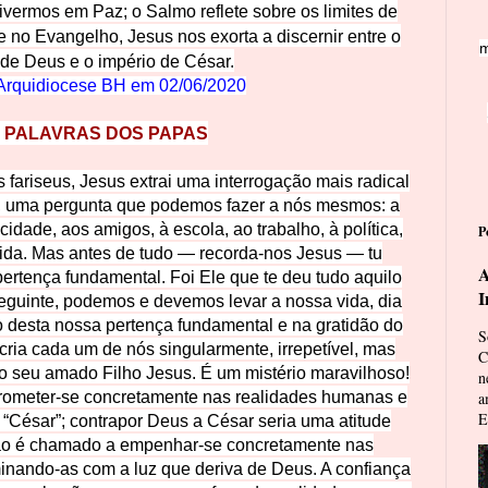
ivermos em Paz; o S
almo reflete sobre os limites de
e no Evangelho, Jesus nos exorta a discernir entre o
m
de Deus e o império de César.
Arquidiocese BH em
02/06/2020
 PALAVRAS DOS PAPAS
 fariseus, Jesus extrai uma interrogação mais radical
s, uma pergunta que podemos fazer a nós mesmos: a
cidade, aos amigos, à escola, ao trabalho, à política,
P
ida. Mas antes de tudo — recorda-nos Jesus — tu
A
pertença fundamental. Foi Ele que te deu tudo aquilo
I
eguinte, podemos e devemos levar a nossa vida, dia
 desta nossa pertença fundamental e na gratidão do
S
cria cada um de nós singularmente, irrepetível, mas
C
seu amado Filho Jesus. É um mistério maravilhoso!
n
rometer-se concretamente nas realidades humanas e
a
E
 “César”; contrapor Deus a César seria uma atitude
stão é chamado a empenhar-se concretamente nas
minando-as com a luz que deriva de Deus. A confiança