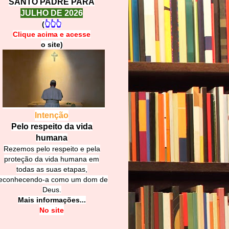
SANTO PADRE PARA
JULHO DE 2026
(
👆👆👆
Clique acima e
a
cesse
o site)
Intenção
Pelo respeito da vida
humana
Rezemos pelo respeito e pela
proteção da vida humana em
todas as suas etapas,
econhecendo-a como um dom de
Deus.
Mais informações...
No site