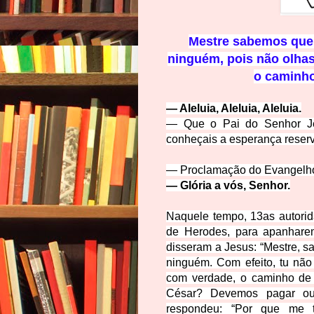
Mestre sabemos que 
ninguém, pois não olha
o caminho
—
Aleluia, Aleluia, Aleluia.
— Que o Pai do Senhor Jes
conheçais a esperança reser
— Proclamação do Evangelho
—
Glória a vós, Senhor.
Naquele tempo,
13
as autori
de Herodes, para apanhar
disseram a Jesus: “Mestre, s
ninguém. Com efeito, tu nã
com verdade, o caminho de 
César? Devemos pagar o
respondeu: “Por que me 