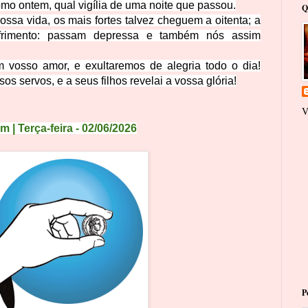
omo ontem, qual vigília de uma noite que passou.
Q
ssa vida, os mais fortes talvez cheguem a oitenta; a
frimento: passam depressa e tam
bém nós assim
vosso amor, e exultaremos de alegria todo o dia!
sos servos, e a seus
filhos revelai a vossa glória!
V
 Terça-feira - 02/06/2026
P