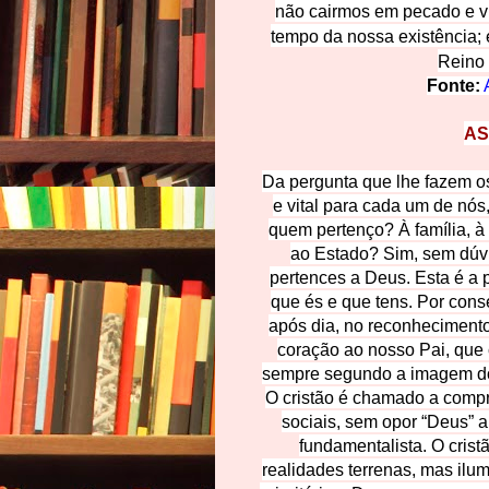
não cairmos em pecado e v
tempo da nossa existência; 
Reino 
Fonte:
AS
Da pergunta que lhe fazem os
e vital para cada um de nó
quem pertenço? À família, à 
ao Estado? Sim, sem dúv
pertences a Deus. Esta é a 
que és e que tens. Por cons
após dia, no reconhecimento
coração ao nosso Pai, que 
sempre segundo a imagem do 
O cristão é chamado a comp
sociais, sem opor “Deus” a
fundamentalista. O cri
realidades terrenas, mas ilu