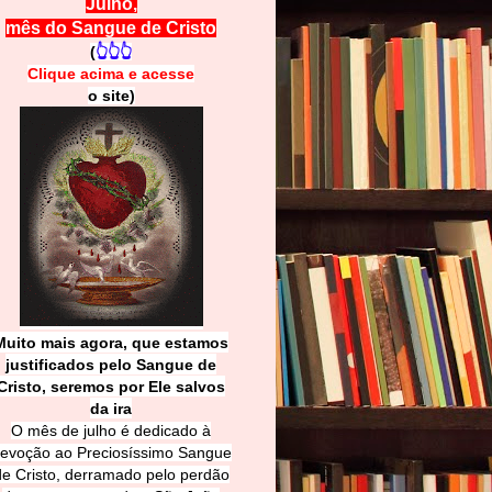
Julho,
mês do Sangue de Cristo
(
👆👆👆
Clique acima e
a
cesse
o site)
Muito mais agora, que estamos
justificados pelo Sangue de
Cri
sto, seremos por Ele salvos
da ira
O mês de julho é dedicado à
evoção ao Preciosíssimo Sangue
de Cristo, derramado pelo perdão