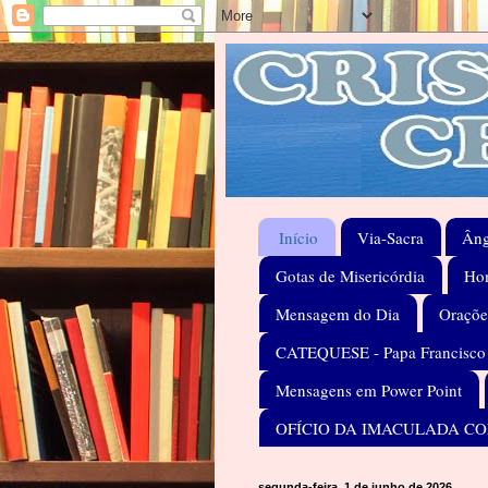
Início
Via-Sacra
Âng
Gotas de Misericórdia
Hom
Mensagem do Dia
Oraçõe
CATEQUESE - Papa Francisco
Mensagens em Power Point
OFÍCIO DA IMACULADA C
segunda-feira, 1 de junho de 2026