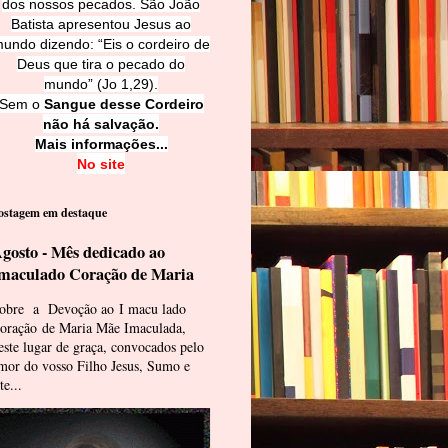
dos nossos pecados. São João
Batista apresentou Jesus ao
undo dizendo: “Eis o cordeiro de
Deus que tira o pecado do
mundo” (Jo 1,29).
Sem o
Sangue desse Cordeiro
não há salvação.
Mais informações...
No site
ostagem em destaque
gosto - Mês dedicado ao
maculado Coração de Maria
obre a Devoção ao I macu lado
oração de Maria Mãe Imaculada,
este lugar de graça, convocados pelo
mor do vosso Filho Jesus, Sumo e
te...