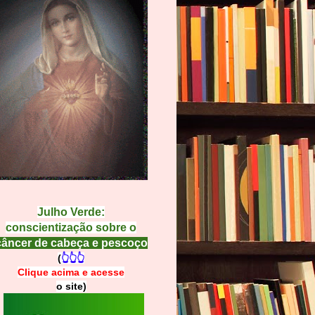
Julho Verde:
conscientização sobre o
câncer de cabeça e pescoço
(
👆👆👆
Clique acima e
a
cesse
o site)