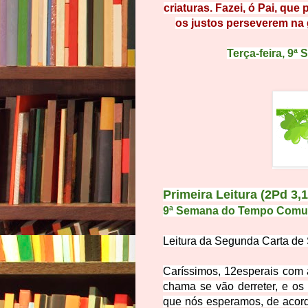
c
riatu
ras. Fazei, ó Pai, que 
os justos pers
everem na 
Terça-feira,
9ª 
Primeira Leitura (2Pd 3,
9ª Semana do Tempo Comum |
Leitura da Segunda Carta de
Caríssimos,
12
esperais com 
chama se vão derreter, e os
que nós esperamos, de acor