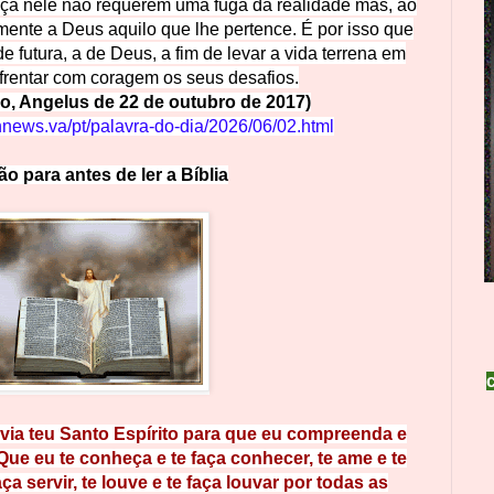
ança nele não requerem uma fuga da realidade mas, ao
amente a Deus aquilo que lhe pertence. É por isso que
de futura, a de Deus, a fim de levar a vida terrena em
frentar com coragem os seus desafios.
o, Angelus de 22 de outubro de 2017)
nnews.va/pt/palavra-do-dia/2026/06/02.html
ão para a
nt
e
s
d
e
l
e
r
a
Bíb
l
ia
ia teu Santo Espírito para que eu compreenda e
Que eu te conheça e te faça conhecer, te ame e te
aça servir, te louve e te faça louvar por tod
as
as