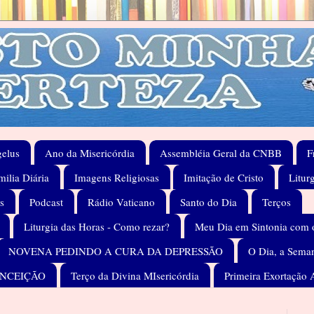
elus
Ano da Misericórdia
Assembléia Geral da CNBB
F
ilia Diária
Imagens Religiosas
Imitação de Cristo
Litur
s
Podcast
Rádio Vaticano
Santo do Dia
Terços
Liturgia das Horas - Como rezar?
Meu Dia em Sintonia com 
NOVENA PEDINDO A CURA DA DEPRESSÃO
O Dia, a Seman
ONCEIÇÃO
Terço da Divina MIsericórdia
Primeira Exortação 