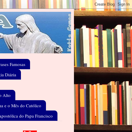
rases Famosas
gia Diária
o Alto
a e o Mês do Católico
Apostólica do Papa Francisco