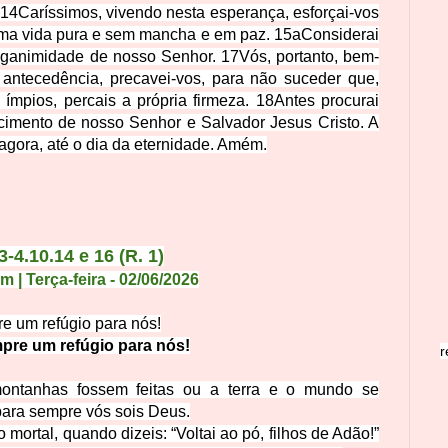
14
Caríssimos, vivendo nesta esperança, esforçai-vos
uma vida pura e sem mancha e em paz.
15a
Considerai
nganimidade de nosso Senhor.
17
Vós, portanto, bem-
antecedência, precavei-vos, para não suceder que,
ímpios, percais a p
rópria firmeza.
18
Antes procurai
cimento de nosso Senhor e Salvador Jesus Cristo. A
 agora, até o dia da eternidade. Amém.
3-4.10.14 e 16 (R. 1)
 Terça-feira - 02/06/2026
e um refúgio par
a nós!
pre um refúgio para nós!
r
mon
tanhas fossem feitas ou a terra e o mundo se
ara sempre vós sois Deus.
o mortal, quando dize
is: “Voltai ao pó, filhos de Adão!”