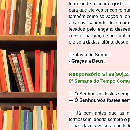
terra, onde habitará a justiça.
para que ele vos encontre n
também como salvação a lo
amados, sabendo disto com 
levados pelo engano desses 
crescer na graça e no conhe
ele seja dada a glória, desde
- Palavra do Se
nhor.
- Graças a Deus.
Responsório
Sl 89(90),2.
9ª Semana do Tempo Comum |
— Ó Senhor, vós fostes sempr
— Ó Senhor, vós fostes sem
— Já bem antes que as 
formassem, desde sempre e p
— Vós fazeis voltar ao pó tod