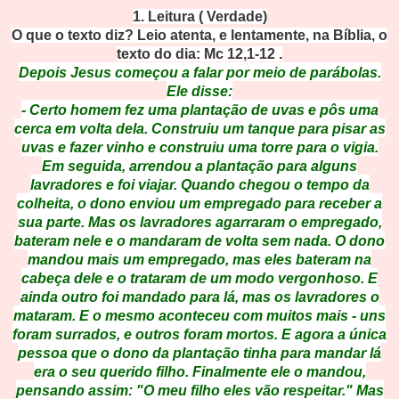
1. Leitura ( Verdade)
O que o texto diz? Leio atenta, e lentamente, na Bíblia, o
texto do dia: Mc 12,1-12 .
Depois Jesus começou a falar por meio de parábolas.
Ele disse:
- Certo homem fez uma plantação de uvas e pôs uma
cerca em volta dela. Construiu um tanque para pisar as
uvas e fazer vinho e construiu uma torre para o vigia.
Em seguida, arrendou a plantação para alguns
lavradores e foi viajar. Quando chegou o tempo da
colheita, o dono enviou um empregado para receber a
sua parte. Mas os lavradores agarraram o empregado,
bateram nele e o mandaram de volta sem nada. O dono
mandou mais um empregado, mas eles bateram na
cabeça dele e o trataram de um modo vergonhoso. E
ainda outro foi mandado para lá, mas os lavradores o
mataram. E o mesmo aconteceu com muitos mais - uns
foram surrados, e outros foram mortos. E agora a única
pessoa que o dono da plantação tinha para mandar lá
era o seu querido filho. Finalmente ele o mandou,
pensando assim: "O meu filho eles vão respeitar." Mas