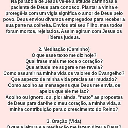
Na parábola de Jesus vê-se a atitude carinhosa e
paciente de Deus para conosco. Plantar a vinha e
protegê-la com um vigia significa o amor de Deus pelo
povo. Deus enviou diversos empregados para receber a
sua parte na colheita. Enviou até seu Filho, mas todos
foram mortos, rejeitados. Assim agiram com Jesus os
líderes judeus.
2. Meditação (Caminho)
O que esse texto me diz hoje?
Qual frase mais me toca o coração?
Que atitude me sugere e me revela?
Como assumir na minha vida os valores do Evangelho?
Que aspecto de minha vida precisa ser mudado?
Como acolho as mensagens que Deus me envia, os
apelos que ele me faz?
Acolho ou ignoro, ou, pior ainda, "mato" as propostas
de Deus para dar-lhe o meu coração, a minha vida, a
minha contribuição para o crescimento do Reino?
3. Oração (Vida)
O que a leitura e a meditação me fazem dizer a Deus?