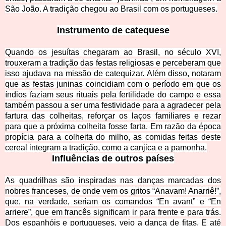
São João. A tradição chegou ao Brasil com os portugueses.
Instrumento de c
atequese
Quando os jesuítas chegaram ao Brasil, no século XVI,
trouxeram a tradição das festas religiosas e perceberam que
isso ajudava na missão de catequizar. Além disso, notaram
que as festas juninas coincidiam com o período em que os
índios faziam seus rituais pela fertilidade do campo e essa
também passou a ser uma festividade para a agradecer pela
fartura das colheitas, reforçar os laços familiares
e
rezar
para que a próxima colheita fosse farta. Em razão da época
propícia para a colheita do milho, as comidas feitas deste
cereal integram a tradição, como a canjica e a pamonha.
Influências de outro
s países
As quadrilhas são inspiradas nas danças marcadas dos
nobres franceses, de onde vem os gritos “Anavam! Anarriê!”,
que, na verdade, seriam os comandos “En avant” e “En
arriere”, que em francês significam ir para frente e para trás.
Dos espanhóis e portugueses, veio a dança de fitas. E até