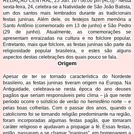
REDAÇÃO CENTRAL, 23 Jun. 16 / 06:00 pm (ACI)).- Nesta
sexta-feira, 24, celebra-se a Natividade de São João Batista,
um dos santos mais lembrados durante as tradicionais
festas juninas. Além dele, os festejos fazem memória a
Santo Antônio (comemorado em 13 de junho) e São Pedro
(29 de junho).
Atualmente, as comemorações se
apresentam enraizadas na cultura e no folclore
popular.
Entretanto, mais que folclore, as festas juninas são parte da
religiosidade popular brasileira, e estes são alguns
aspectos destas celebrações dos quais pouco se fala.
Or
igem
Apesar de ter se tornado característica do Nordeste
brasileiro, as festas juninas tiveram origem na Europa. Na
Antiguidade, celebrava-se nesta época do ano deuses
pagãos que seriam responsáveis pelo clima – já que neste
período ocorre o solstício de verão no hemisfério norte – e
pelas boas colheitas. Com o passar dos anos, quando o
catolicismo foi se tornando religião predominante na região,
foram incorporadas algumas festas pagãs, que tomaram
caráter religioso e
ajudavam a propagar a fé. Essas festas,
então, passaram a se chamar “joaninas”, em homenagem a