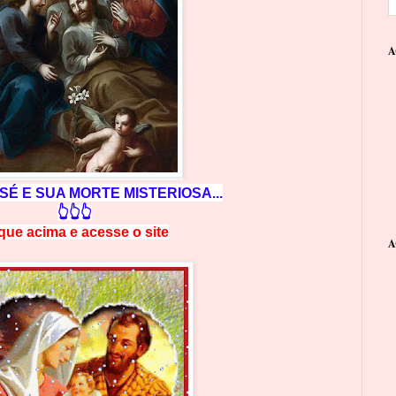
A
SÉ E SUA MORTE MISTERIOSA...
👆👆👆
ique acima e
a
cesse
o site
A