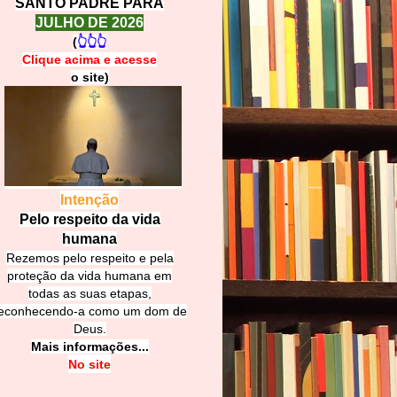
SANTO PADRE PARA
JULHO DE 2026
(
👆👆👆
Clique acima e
a
cesse
o site)
Intenção
Pelo respeito da vida
humana
Rezemos pelo respeito e pela
proteção da vida humana em
todas as suas etapas,
econhecendo-a como um dom de
Deus.
Mais informações...
No site