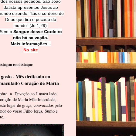
dos nossos pecados. São João
Batista apresentou Jesus ao
undo dizendo: “Eis o cordeiro de
Deus que tira o pecado do
mundo” (Jo 1,29).
Sem o
Sangue desse Cordeiro
não há salvação.
Mais informações...
No site
ostagem em destaque
gosto - Mês dedicado ao
maculado Coração de Maria
obre a Devoção ao I macu lado
oração de Maria Mãe Imaculada,
este lugar de graça, convocados pelo
mor do vosso Filho Jesus, Sumo e
te...