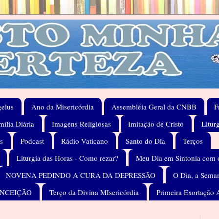
elus
Ano da Misericórdia
Assembléia Geral da CNBB
F
ilia Diária
Imagens Religiosas
Imitação de Cristo
Litur
s
Podcast
Rádio Vaticano
Santo do Dia
Terços
Liturgia das Horas - Como rezar?
Meu Dia em Sintonia com 
NOVENA PEDINDO A CURA DA DEPRESSÃO
O Dia, a Seman
ONCEIÇÃO
Terço da Divina MIsericórdia
Primeira Exortação 