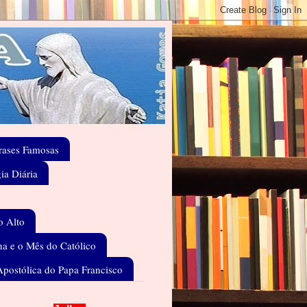
rases Famosas
gia Diária
o Alto
a e o Mês do Católico
Apostólica do Papa Francisco