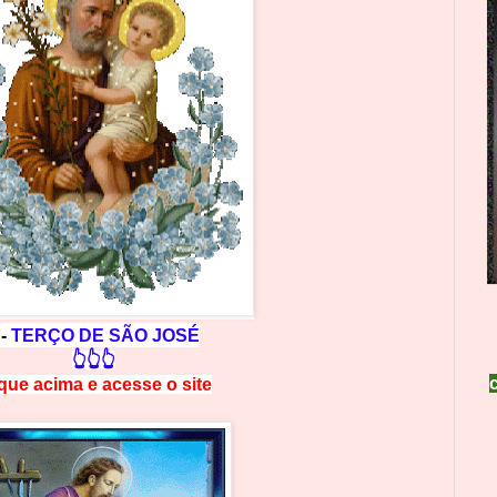
 -
TERÇO DE SÃO JOSÉ
👆👆👆
ique acima e
a
cesse
o site