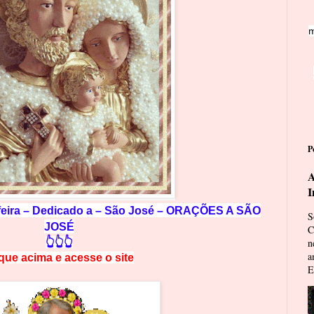
m
P
A
I
-feira – Dedicado a – São José – ORAÇÕES A SÃO
S
JOSÉ
C
👆👆👆
n
a
ique acima e
a
cesse
o site
E