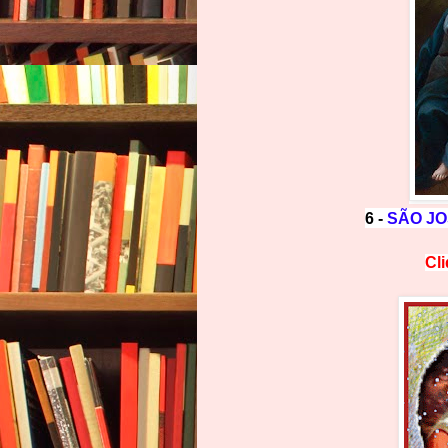
6 -
SÃO JO
Cl