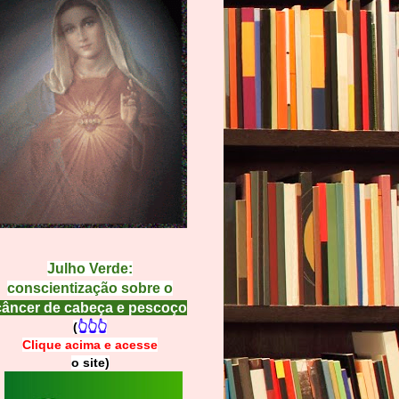
Julho Verde:
conscientização sobre o
câncer de cabeça e pescoço
(
👆👆👆
Clique acima e
a
cesse
o site)