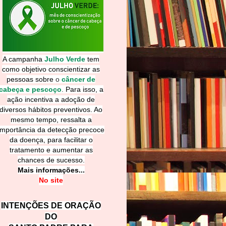
A campanha
Julho Verde
tem
como objetivo conscientizar as
pessoas sobre
o
câncer de
cabeça e pescoço
.
Para isso, a
ação incentiva a adoção de
diversos hábitos preventivos. Ao
mesmo tempo, ressalta a
importância da detecção precoce
da doença, para facilitar o
tratamento e aumentar as
chances de sucesso.
Mais informações...
No site
INTENÇÕES DE ORAÇÃO
DO