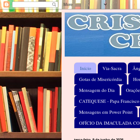
Início
Via-Sacra
Âng
Gotas de Misericórdia
Hom
Mensagem do Dia
Oraçõe
CATEQUESE - Papa Francisco
Mensagens em Power Point
OFÍCIO DA IMACULADA C
terça-feira, 9 de junho de 2026