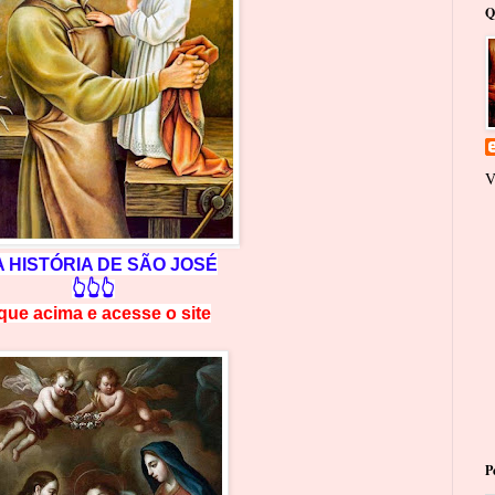
Q
V
A
HISTÓRIA DE SÃO JOSÉ
👆👆👆
ique acima e
a
cesse
o site
P