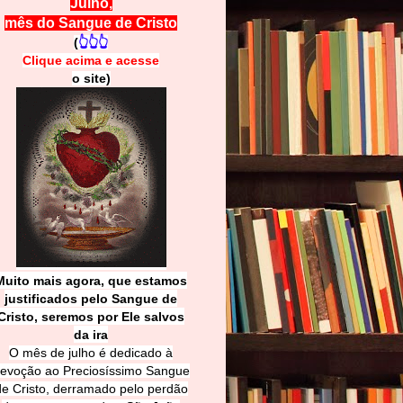
Julho,
mês do Sangue de Cristo
(
👆👆👆
Clique acima e
a
cesse
o site)
Muito mais agora, que estamos
justificados pelo Sangue de
Cri
sto, seremos por Ele salvos
da ira
O mês de julho é dedicado à
evoção ao Preciosíssimo Sangue
de Cristo, derramado pelo perdão