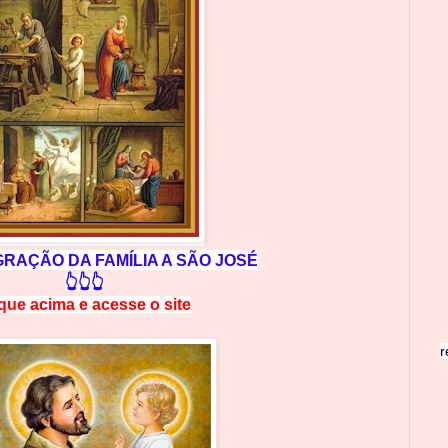
RAÇÃO DA FAMÍLIA A SÃO JOSÉ
👆👆👆
ique acima e
a
cesse
o site
r