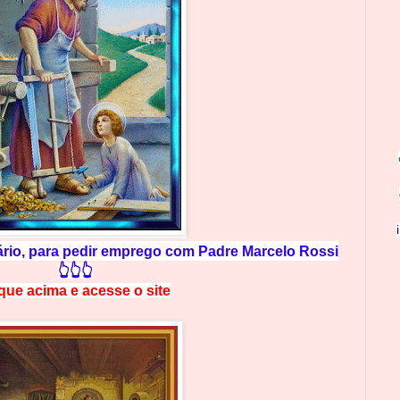
rio, para pedir emprego com Padre Marcelo Rossi
👆👆👆
ique acima e
a
cesse
o site