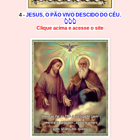
4 -
JESUS, O PÃO VIVO DESCIDO DO CÉU.
👆👆👆
Clique acima e
a
cesse
o site