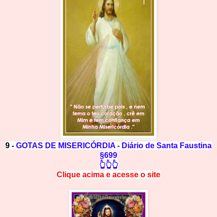
9 -
GOTAS DE MISERICÓRDIA - Diário de Santa Faustina
§699
👆👆👆
Clique acima e
a
cesse
o site