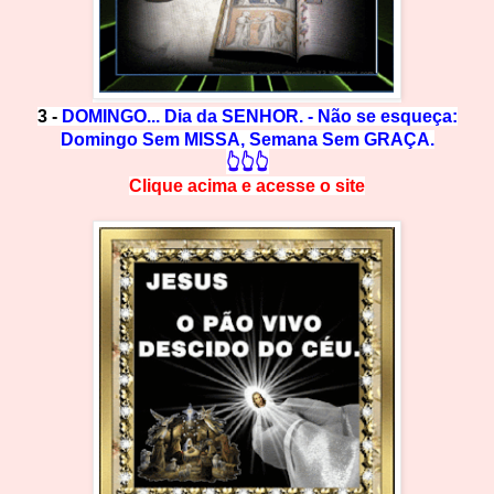
3 -
DOMINGO... Dia da SENHOR. - Não se esqueça:
Domingo Sem MISSA, Semana Sem GRAÇA.
👆👆👆
Clique acima e
a
cesse
o site