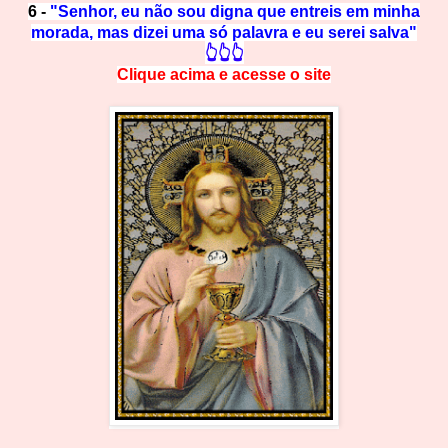
6 -
"Senhor, eu não sou digna que entreis em minha
morada, mas dizei uma só palavra e eu serei salva"
👆👆👆
Clique acima e
a
cesse
o site