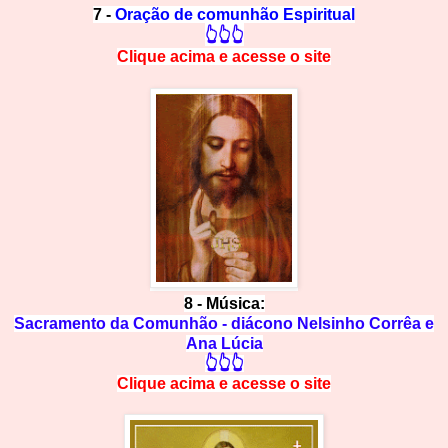
7 -
Oração de comunhão Espiritual
👆👆👆
Clique acima e
a
cesse
o site
8 - Música:
Sacramento da Comunhão - diácono Nelsinho Corrêa e
Ana Lúcia
👆👆👆
Clique acima e
a
cesse
o site