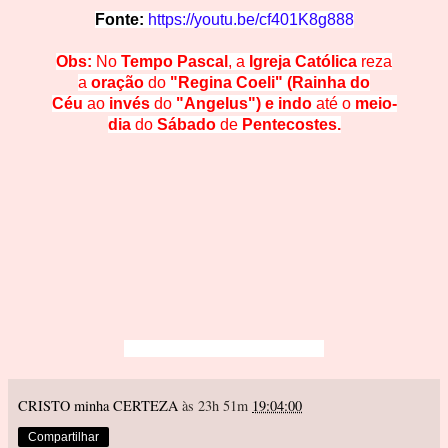
Fonte:
https://youtu.be/cf401K8g888
Obs:
No
Tempo Pascal
, a
Igreja Católica
reza
a
oração
do
"Regina Coeli" (Rainha do
Céu
ao
invés
do
"Angelus")
e indo
até o
meio-
dia
do
Sábado
de
Pentecostes.
CRISTO minha CERTEZA
às 23h 51m
19:04:00
Compartilhar