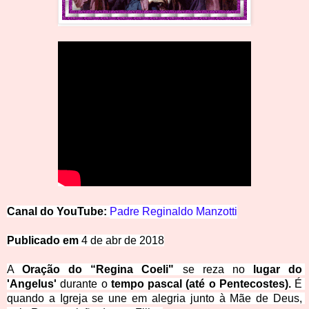
Canal do
YouTube: 
Padre Reginaldo Manzotti
Publicado em
 4 de a
br de 2018
A 
Oração do “Regina Coeli"
 se reza no 
lugar do 
'Angelus' 
durante o 
tempo pascal (até o Pentecostes).
 É 
quando a Igreja se une em alegria junto à Mãe de Deus, 