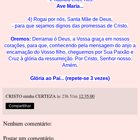
Ave Mar
ia...
4) Rogai por nós, Santa Mãe de
Deus,
- para que sejamos dignos das promessas de C
risto.
Oremos:
Derramai ó Deus, a Vossa graça em nossos
corações, para que, conhecendo pela mensagem do anjo a
encarnação do Vosso filho, cheguemos
por Su
a Paixão e
Cruz à glória
da ressurreição. Por Cristo, Senhor nosso.
Amém.
Glória ao Pai... (repete-se 3 vezes)
CRISTO minha CERTEZA
às 23h 51m
12:35:00
Compartilhar
Nenhum comentário:
Postar um comentário