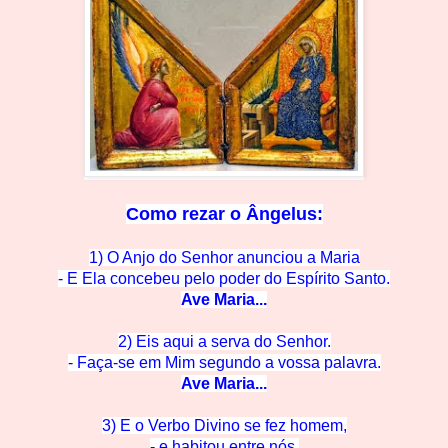
Como rezar o
Ângelus:
1) O Anjo do Senhor anunciou a Maria
- E Ela concebeu pelo po
der do Espírito Santo.
Ave M
aria...
2) Eis aqui a serva do Se
nhor.
- Faça-se em Mim segun
do a vossa palavra.
Ave M
aria...
3) E o Verbo Divino se
fez homem,
- e habitou en
tre nós.