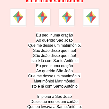
Isto é lá com Santo Antônio
Eu pedi numa or
ação
Ao querido
São João
Que me desse um matrimônio.
São João disse
que não!
São João disse
que não!
Isto é lá com Santo
Antônio!
Eu pedi numa oraç
ão
Ao querido São J
oão
Que me desse um m
atrimônio.
Matrimônio! Matrimônio!
Isto é lá com Santo An
tônio!
Implorei a S
ão João
Desse ao menos um c
artão,
Que eu levava a Santo A
ntônio.