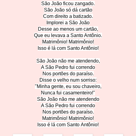
São João ficou zan
gado.
São João só dá
cartão
Com direito a ba
tizado.
Implorei
a São João
Desse ao menos um cartão,
Que eu levava a Santo
Antônio.
Matrimônio! Matrim
ônio!
Isso é lá com Santo
Antônio!
São João não me atende
ndo,
A São Pedro fui c
orrendo
Nos portões d
o paraíso.
Disse o velho num
sorriso:
"Minha gente, eu sou c
haveiro,
Nunca fui casamen
teiro!"
São João não me aten
dendo
A São Pedro fui corren
do
Nos portões do p
araíso.
Matrimônio! Matrim
ônio!
Isso é lá com Santo Antônio!