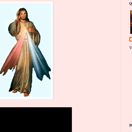
Q
V
P