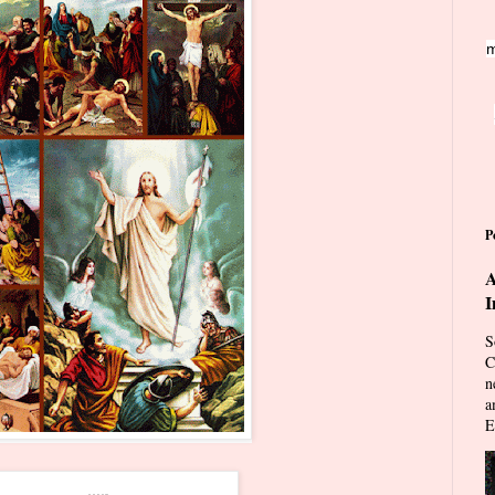
m
P
A
I
S
C
n
a
E