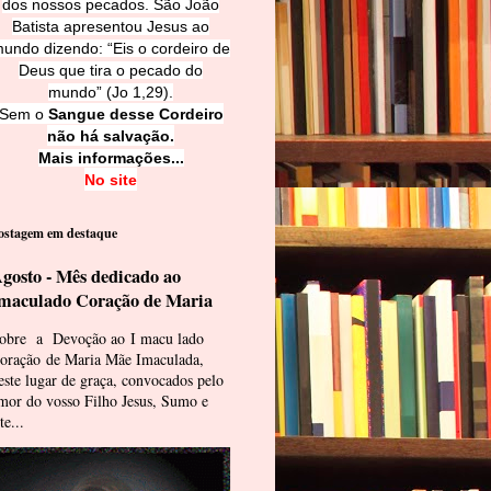
dos nossos pecados. São João
Batista apresentou Jesus ao
undo dizendo: “Eis o cordeiro de
Deus que tira o pecado do
mundo” (Jo 1,29).
Sem o
Sangue desse Cordeiro
não há salvação.
Mais informações...
No site
ostagem em destaque
gosto - Mês dedicado ao
maculado Coração de Maria
obre a Devoção ao I macu lado
oração de Maria Mãe Imaculada,
este lugar de graça, convocados pelo
mor do vosso Filho Jesus, Sumo e
te...