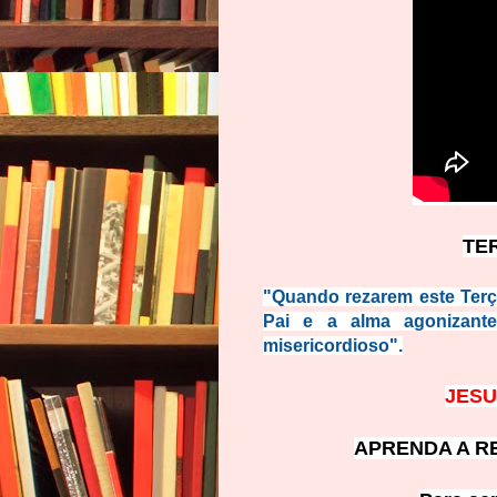
TE
"Quando rezarem este Terço
Pai e a alma agonizant
misericordioso".
JESU
APRENDA A R