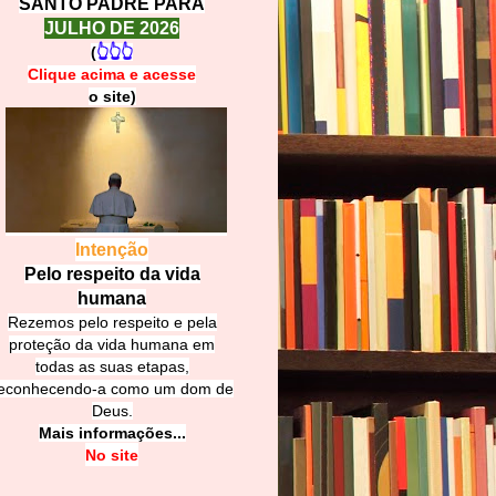
SANTO PADRE PARA
JULHO DE 2026
(
👆👆👆
Clique acima e
a
cesse
o site)
Intenção
Pelo respeito da vida
humana
Rezemos pelo respeito e pela
proteção da vida humana em
todas as suas etapas,
econhecendo-a como um dom de
Deus.
Mais informações...
No site