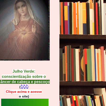
Julho Verde:
conscientização sobre o
câncer de cabeça e pescoço
(
👆👆👆
Clique acima e
a
cesse
o site)