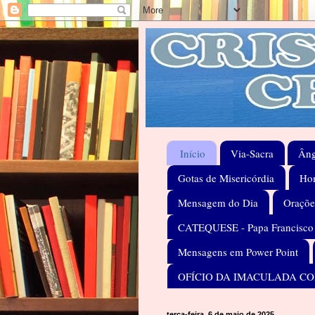
Início
Via-Sacra
Âng
Gotas de Misericórdia
Hom
Mensagem do Dia
Oraçõe
CATEQUESE - Papa Francisco
Mensagens em Power Point
OFÍCIO DA IMACULADA C
terça-feira, 6 de maio de 2025