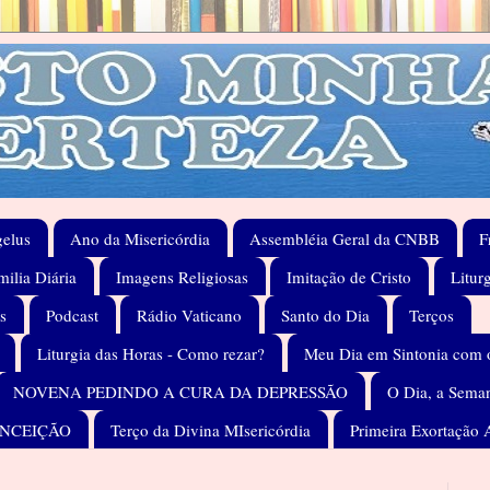
elus
Ano da Misericórdia
Assembléia Geral da CNBB
F
ilia Diária
Imagens Religiosas
Imitação de Cristo
Litur
s
Podcast
Rádio Vaticano
Santo do Dia
Terços
Liturgia das Horas - Como rezar?
Meu Dia em Sintonia com 
NOVENA PEDINDO A CURA DA DEPRESSÃO
O Dia, a Seman
ONCEIÇÃO
Terço da Divina MIsericórdia
Primeira Exortação 