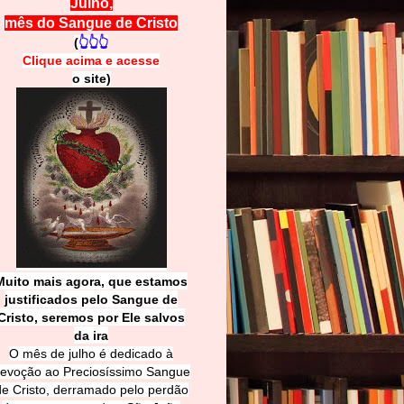
Julho,
mês do Sangue de Cristo
(
👆👆👆
Clique acima e
a
cesse
o site)
Muito mais agora, que estamos
justificados pelo Sangue de
Cri
sto, seremos por Ele salvos
da ira
O mês de julho é dedicado à
evoção ao Preciosíssimo Sangue
de Cristo, derramado pelo perdão