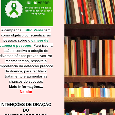
A campanha
Julho Verde
tem
como objetivo conscientizar as
pessoas sobre
o
câncer de
cabeça e pescoço
.
Para isso, a
ação incentiva a adoção de
diversos hábitos preventivos. Ao
mesmo tempo, ressalta a
importância da detecção precoce
da doença, para facilitar o
tratamento e aumentar as
chances de sucesso.
Mais informações...
No site
INTENÇÕES DE ORAÇÃO
DO