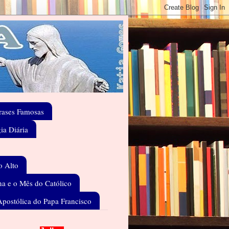
rases Famosas
gia Diária
o Alto
a e o Mês do Católico
Apostólica do Papa Francisco