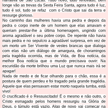
narrativa de São Lucas. Tudo novo, tudo renovado, bem
longe vão as trevas da Sexta Feira Santa, agora tudo é luz,
tudo é sol, tudo se refaz com o Cristo que sai da terra e
ressurge glorioso.
No caminho das mulheres havia uma pedra e depois da
pedra o corpo inerte de um homem que elas amavam e
queriam prestar-lhe a última homenagem, ungindo com
aroma agradável o seu pobre corpo. De repente não havia
mais pedra e no sepulcro a agradável surpresa, em vez de
um morto um Ser Vivente de vestes brancas que dialoga
com elas não um diálogo de amargura, de choramingos
pela tragédia ocorrida, mas de Vida, de Boa notícia, da
melhor Boa notícia que o mundo precisava ouvir: Na
escuridão da morte brilhou uma Luz que nunca mais irá se
apagar!
Nada de medo e de ficar olhando para o chão, essa é a
postura de quem perdeu e foi tragado pela grande tragédia.
Aquele que elas pensavam estar morto naquela tumba, está
vivo!
O crucificado é o Ressuscitado! É o mesmo e não outro, o
Cristo esmagado pelos homens ressurgiu na Glória de
Deus, o túmulo está vazio. Algo de novo vai começar na