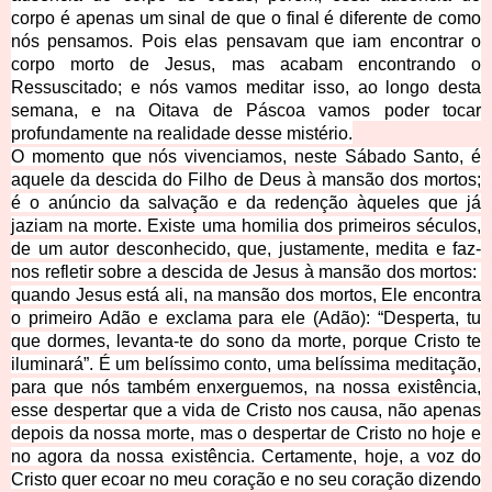
corpo é apenas um sinal de que o final é diferente de como
nós pensamos. Pois elas pensavam que iam encontrar o
corpo morto de Jesus, mas acabam encontrando o
Ressuscitado; e nós vamos meditar isso, ao longo desta
semana, e na Oitava de Páscoa vamos poder tocar
profundamente na realidade desse mistério.
O momento que nós vivenciamos, neste Sábado Santo, é
aquele da descida do Filho de Deus à mansão dos mortos;
é o anúncio da salvação e da redenção àqueles que já
jaziam na morte. Existe uma homilia dos primeiros séculos,
de um autor desconhecido, que, justamente, medita e faz-
nos refletir sobre a descida de Jesus à mansão dos mortos:
quando Jesus está ali, na mansão dos mortos, Ele encontra
o primeiro Adão e exclama para ele (Adão):
“Desperta, tu
que dormes, levanta-te do sono da morte, porque Cristo te
iluminará”
. É um belíssimo conto, uma belíssima meditação,
para que nós também enxerguemos, na nossa existência,
esse despertar que a vida de Cristo nos causa, não apenas
depois da nossa morte, mas o despertar de Cristo no hoje e
no agora da nossa existência. Certamente, hoje, a voz do
Cristo quer ecoar no meu coração e no seu coração dizendo