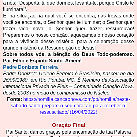
a nós:
“Desperta, tu que dormes, levanta-te, porque Cristo te
iluminará!”.
E, na situação na qual você se encontra, nas trevas onde
você se encontra, o Senhor quer te iluminar; o Senhor quer
trazer vida nova; o Senhor quer trazer ressurreição!
Preparemos o nosso coração, aqueçamos o nosso coração
para a vivência desse mistério, para a celebração desse
grande mistério da Ressurreição de Jesus!
Sobre todos vós, a bênção do Deus Todo-poderoso.
Pai, Filho e Espírito Santo.
Amém!
Padre Donizete Ferr
eira
Padre Donizete Heleno Ferreira é Brasileiro, nasceu no dia
26/09/1980, em Rio Pomba, MG. É Membro da Associação
Internacional Privada de Fieis – Comunidade Canção Nova,
desde 2003 no modo de compromisso do Núcleo.
Fonte:
https://homilia.cancaonova.com/pb/homilia/neste-
sabado-santo-prepare-o-seu-coracao-para-receber-o-
ressuscitado/
(16/04/2022)
Oração Final
Pai Santo, damos graças pela encarnação de tua Palavra