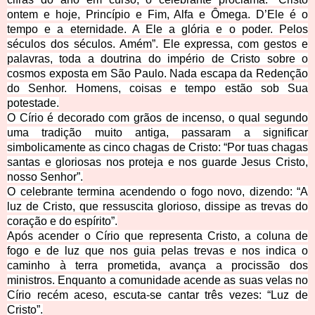
ontem e hoje, Princípio e Fim, Alfa e Ômega. D’Ele é o
tempo e a eternidade. A Ele a glória e o poder. Pelos
séculos dos séculos. Amém”. Ele expressa, com gestos e
palavras, toda a dout
rina do império de Cristo sobre o
cosmos exposta em São Paulo. Nada escapa da Redenção
do Senhor. Homens, coisas e tempo estão sob Sua
potestade.
O Círio é decorado com grãos de incenso, o qual segundo
uma tradição muito antiga, passaram a significar
simbolicam
ente as cinco chagas de Cristo: “Por tuas chagas
santas e gloriosas nos proteja e nos guarde Jesus Cristo,
nosso Senhor”.
O celebrante termina acendendo o fogo novo, dizendo: “A
luz de Cristo, que ressuscita glorioso
, dissipe as trevas do
coração e do espírito”.
Após acender o Círio que representa Cristo, a coluna de
fogo e de luz que nos guia pelas trevas e nos indica o
caminho à terra prometida, avança a procissão dos
ministros. Enquanto a comunidade
acende as suas velas no
Círio recém aceso, escuta-se cantar três vezes: “Luz de
Cristo”.