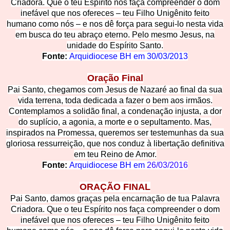
Criadora. Que o teu Espírito nos faça compreender o dom
inefável que nos ofereces – teu Filho Unigênito feito
humano como nós – e nos dê força para segui-lo nesta vida
e
m busca do teu abraço eterno. Pelo mesmo Jesus, na
unidade do Espírito Santo.
Fonte:
Arquidiocese BH em
30/03/2013
Oração Final
Pai Santo, chegamos com Jesus de Nazaré ao final da sua
vida terrena, toda dedicada a fazer o bem aos irmãos.
Contemplamos a solidão final, a condenação injusta, a dor
do suplício, a agonia, a morte e o sepultamento. Mas,
inspirados na Promessa, queremos ser testemunhas da sua
gloriosa ressurreição, q
ue nos conduz à libertação definitiva
em teu Reino de Amor.
Fonte:
Arquidiocese BH em
26/03/2016
ORAÇÃO FIN
AL
Pai Santo, damos graças pela encarnação de tua Palavra
Criadora. Que o teu Espírito nos faça compreender o dom
inefável que nos ofereces – teu Filho Unigênito feito