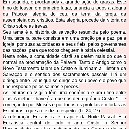
Em seguida, é proclamada a grande ação de graças. Este
hino de louvor, em primeiro lugar, anuncia a todos a
alegria
da Páscoa, alegria do céu, da terra, da Igreja, da
assembleia dos cristãos. Esta alegria procede da vitória de
Cristo sobre as trevas.
Seu tema é a história da salvação resumida pelo poema.
Uma terceira parte consiste em uma oração pela paz, pela
Igreja, por suas autoridades e seus fiéis, pelos governantes
das nações, para que todos cheguem à
pátria celestial.
Nesta noite, a comunidade cristã se detém mais do que o
normal na proclamação da Palavra. Tanto o Antigo como o
Novo Testamento falam de Cristo e iluminam a História da
Salvação e o sentido dos sacra
mentos pascais. Há um
diálogo entre Deus que se dirige ao seu povo e o povo que
Lhe responde pelos salmos e preces.
As leituras da Vigília têm uma coerência e um ritmo entre
elas. A melhor chave é a que nos deu o próprio Cristo: “… e
começando por Moisés e por todos os profetas em todas as
Escrituras o que
a ele dizia respeito” (Lc 24, 27).
A celebração Eucarística é o ápice da Noite Pascal. É a
Eucaristia central de todo o ano. Cristo,
o Senhor
Ressuscitado, nos faz participar do seu Corpo e do seu