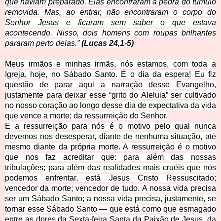
que haviam preparado. Elas encontraram a pedra do túmulo
removida. Mas, ao entrar, não encontraram o corpo do
Senhor Jesus e ficaram sem saber o que estava
acontecendo. Nisso, dois homens com roupas brilhantes
pararam perto delas.”
(Lucas 24,1-5)
Meus irmãos e minhas irmãs, nós estamos, com toda a
Igreja, hoje, no Sábado Santo. É o dia da espera! Eu fiz
questão de parar aqui a narração desse Evangelho,
justamente para deixar esse “
grito do
Aleluia
”
ser cultivado
no nosso coração ao longo desse dia de expectativa da vida
que vence a morte; da ressurreição do Senhor.
E a ressurreição para nós é o motivo pelo qual nunca
devemos nos desesperar, diante de nenhuma situação, até
mesmo diante da própria morte. A ressurreição é o motivo
que nos faz acreditar que: para além das nossas
tribulações; para além das realidades mais cruéis que nós
podemos enfrentar, está Jesus Cristo Ressuscitado;
vencedor da morte; vencedor de tudo.
A nossa vida precisa
ser um Sábado Santo; a nossa vida precisa, justamente, se
tornar esse Sábado Santo — que está como que esmagado
entre as dores da Sexta-feira Santa da Paixão de Jesus, da