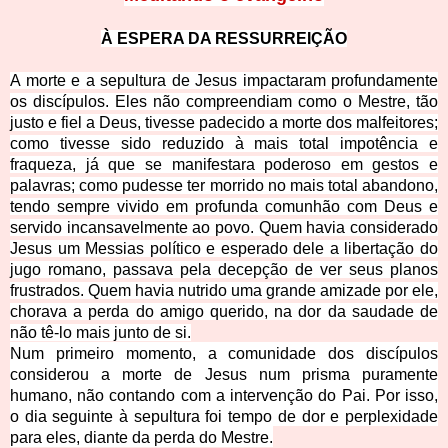
À ESPERA DA RESSURR
EIÇÃO
A morte e a sepultura de Jesus impactaram profundamente
os discípulos. Eles não compreendiam como o Mestre, tão
justo e fiel a Deus, tivesse padecido a morte dos malfeitores;
como tivesse sido reduzido à mais total impotência e
fraqueza, já que se manifestara poderoso em gestos e
palavras; como pudesse ter morrido no mais total abandono,
tendo sempre vivido em profunda co
munhão com Deus e
servido incansavelmente ao povo. Quem havia considerado
Jesus um Messias político e esperado dele a libertação do
jugo romano, passava pela decepção de ver seus planos
frustrados. Quem havia nutrido uma grande amizade por ele,
chorava a perda
do amigo querido, na dor da saudade de
não tê-lo mais junto de si.
Num primeiro momento, a comunidade dos discípulos
considerou a morte de Jesus num prisma puramente
humano, não contando com a intervenção do Pai. Por isso,
o dia seguinte à sepultura foi tempo de dor e perplexidade
para eles, diante da perda do Mestre.