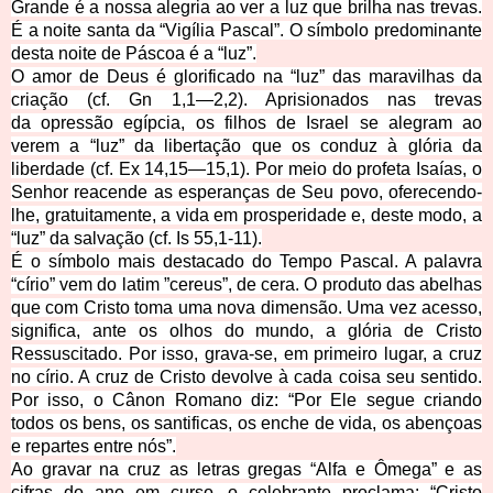
Grande é a nossa alegria ao ver a luz que brilha nas trevas.
É a noite santa da “Vigília Pascal”. O símbolo predominante
desta noite
de Páscoa é a “luz”.
O amor de Deus é glorificado na “luz” das maravilhas da
criação (cf. Gn 1,1—2,2). Aprisionados nas trevas
da
opressão egípcia, os filhos de Israel se alegram ao
verem a “luz” da libertação que os conduz à glória da
liberdade (cf. Ex 14,15—15,1). Por meio do profeta Isaías, o
Senhor reacende as esperanças de Seu povo, oferecendo-
lhe, gratuitamente, a vida em prosperidade e, deste modo, a
“luz” da salvação (cf. Is 55,1-11).
É o símbolo mais destacado do Tempo Pascal. A palavra
“círio” vem do latim ”cereus”, de cera. O produto das abelhas
que com Cristo toma uma nova dimensão. Uma vez acesso,
sign
ifica, ante os olhos do mundo, a glória de Cristo
Ressuscitado. Por isso, grava-se, em primeiro lugar, a cruz
no círio. A cruz de Cristo devolve à cada coisa seu sentido.
Por isso, o Cânon Romano diz: “Por Ele segue criando
todos os bens, os santificas, os enche de vida, os abençoas
e repartes entre nós”.
Ao gravar na cruz as letras gregas “Alfa e Ômega” e as
cifras do ano em curso, o celebrante proclama: “Cristo