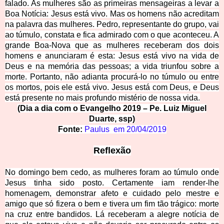
falado. As mulheres são as primeiras mensageiras a levar a
Boa Notícia: Jesus está vivo. Mas os homens não acreditam
na palavra das mulheres. Pedro, representante do grupo, vai
ao túmulo, constata e fica admirado com o que aconteceu. A
grande Boa-Nova que as mulheres receberam dos dois
homens e anunciaram é esta: Jesus está vivo na vida de
Deus e na memória das pessoas; a vida triunfou sobre a
morte. Portanto, não adianta procurá-lo no túmulo ou entre
os mortos, pois ele está vivo. Jesus está com Deus, e Deus
está presente no mais profundo mistério de nossa vida.
(Dia a dia com o Evangelho 2019 – Pe. Lui
z Miguel
Duarte, ssp)
Fonte:
Paulus em
20/04/2019
Reflexão
No domingo bem cedo, as mulheres foram ao túmulo onde
Jesus tinha sido posto. Certamente iam render-lhe
homenagem, demonstrar afeto e cuidado pelo mestre e
amigo que só fizera o bem e tivera um fim tão trágico: morte
na cruz entre bandidos. Lá receberam a alegre notícia de