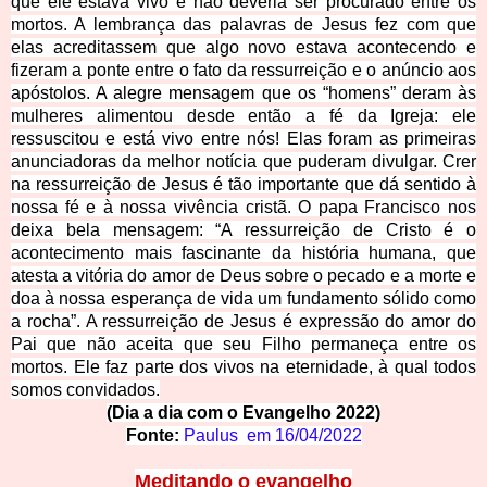
que ele estava vivo e não deveria ser procurado entre os
mortos. A lembrança das palavras de Jesus fez com que
elas acreditassem que algo novo estava acontecendo e
fizeram a ponte entre o fato da ressurreição e o anúncio aos
apóstolos. A alegre mensagem que os “homens” deram às
mulheres alimentou desde então a fé da Igreja: ele
ressuscitou e está vivo entre nós! Elas foram as primeiras
anunciadoras da melhor notícia que puderam divulgar. Crer
na ressurreição de Jesus é tão importante que dá sentido à
nossa fé e à nossa vivência cristã. O papa Francisco nos
deixa bela mensagem: “A ressurreição de Cristo é o
acontecimento mais fascinante da história humana, que
atesta a vitória do amor de Deus sobre o pecado e a morte e
doa à nossa esperança de vida um fundamento sólido como
a rocha”. A ressurreição de Jesus é expressão do amor do
Pai que não aceita que seu Filho permaneça entre os
mortos. Ele faz parte dos vivos na eternidade, à qual todos
somos convidados.
(Dia a dia com o Evan
gelho 2022)
Fonte:
Paulus em
16/04/2022
Meditando o evangelho