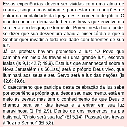
Essas experiências devem ser vividas com uma alma de
criança, singela, mas vibrante, para estar em condições de
entrar na mentalidade da Igreja neste momento de júbilo. O
mundo conhece demasiado bem as trevas que envolvem a
sua terra em desgraça e tormento. Porém
, nesta hora, pode-
se dizer que sua desventura atraiu a misericórdia e que o
Senhor quer invadir a toda realidade com torrentes de sua
luz.
Já os profetas haviam prometido a luz: “O Povo que
caminha em meio às trevas viu uma grande luz”, escreve
Isaías (Is 9,1; 42,7; 49,9). Esta luz que amanhecerá sobre a
Nova Jerusalé
m (Is 60,1ss.) será o próprio Deus vivo, que
iluminará aos seus e seu Servo será a luz das nações (Is
42,6; 49,6).
O catecúmeno que participa desta celebração da luz sabe
por experiência própria que, desde seu nascimento, está em
meio às trevas; mas tem o conhecimento de que Deus o
chamou para sair das trevas e a entrar em sua
luz
maravilhosa (1 Pd 2,9). Dentro de uns momentos, na pia
batismal, “Cristo será sua luz” (Ef 5,14). Passará das trevas
à “luz no Senhor” (Ef 5,8).