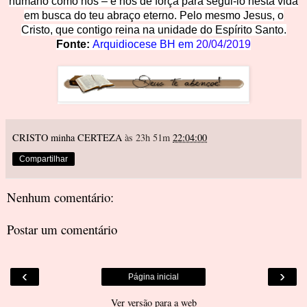
humano como nós – e nos dê força para segui-lo nesta vida
em busca do teu abraço eterno. Pelo mesmo Jesus, o
Cristo, que contigo reina na unidade do Espírito Santo
.
Fonte:
Arquidiocese BH em
20/04/2019
CRISTO minha CERTEZA
às 23h 51m
22:04:00
Compartilhar
Nenhum comentário:
Postar um comentário
‹
›
Página inicial
Ver versão para a web