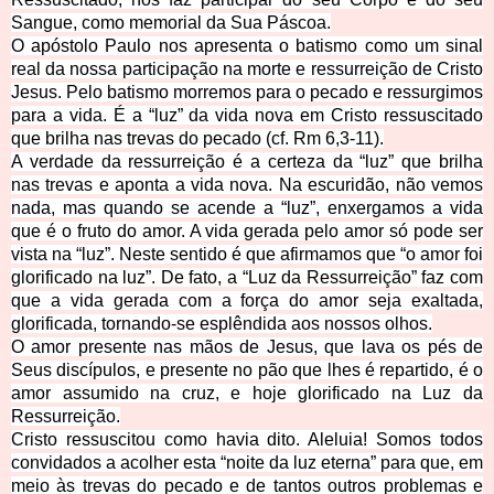
Sangue, como memorial da Sua Páscoa.
O apóstolo Paulo nos apresenta o batismo como um sinal
real da nossa participação na morte e ressurreição de Cristo
Jesus. Pelo batismo morremos para o pecado e ressurgimos
para
a vida. É a “luz” da vida nova em Cristo ressuscitado
que brilha nas trevas do pecado (cf. Rm 6,3-11).
A verdade da ressurreição é a certeza da “luz” que brilha
nas trevas e aponta a vida nova. Na escuridão, não vemos
nada, mas quando se acende a “luz”, enxergamos a vida
que é o fruto do amor. A vida gerada pelo amor só pode ser
vista na “luz”. Neste sentido é que afirmamos que “o amor foi
glorificado na luz”. De fato, a “Luz da Ressurreição” faz com
que a vid
a gerada com a força do amor seja exaltada,
glorificada, tornando-se esplêndida aos nossos olhos.
O amor presente nas mãos de Jesus, que lava os pés de
Seus discípulos, e presente no pão q
ue lhes é repartido, é o
amor assumido na cruz, e hoje glorificado na Luz da
Ressurreição.
Cristo ressuscitou como havia dito. Aleluia! Somos todos
convidados a acolher esta “noite da luz eterna” para que, em
meio às trevas do pecado e de tantos outros problemas e