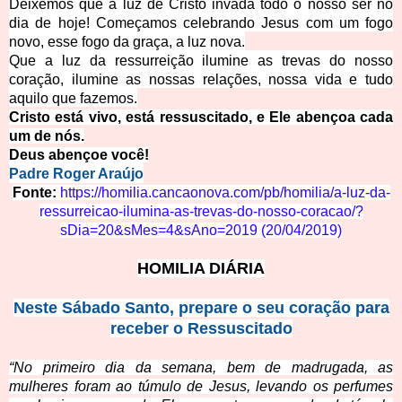
Deixemos que a luz de Cristo invada todo o nosso ser no
dia de hoje! Começamos celebrando Jesus com um fogo
novo, esse fogo da graça, a luz nova.
Que a luz da ressurreição ilumine as trevas do nosso
coração, ilumine as nossas relações, nossa vida e tudo
aquilo que fazemos.
Cristo está vivo, está ressuscitado, e Ele abençoa cada
um de nós.
Deus abençoe você!
Padre Roger Araújo
Fonte:
https://homilia.cancaonova.com/pb/homilia/a-luz-da-
ressurreicao-ilumina-as-trevas-do-nosso-coracao/?
sDia=20&sMes=4&sAno=2019
(20/04/2019)
HOMILIA DIÁRIA
Neste Sábado Santo, prepare o seu coração para
receber o Ressuscitado
“No primeiro dia da semana, bem de madrugada, as
mulheres foram ao túmulo de Jesus, levando os perfumes