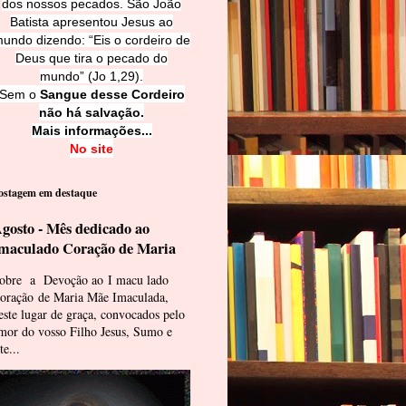
dos nossos pecados. São João
Batista apresentou Jesus ao
undo dizendo: “Eis o cordeiro de
Deus que tira o pecado do
mundo” (Jo 1,29).
Sem o
Sangue desse Cordeiro
não há salvação.
Mais informações...
No site
ostagem em destaque
gosto - Mês dedicado ao
maculado Coração de Maria
obre a Devoção ao I macu lado
oração de Maria Mãe Imaculada,
este lugar de graça, convocados pelo
mor do vosso Filho Jesus, Sumo e
te...