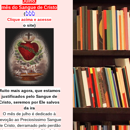
Julho,
mês do Sangue de Cristo
(
👆👆👆
Clique acima e
a
cesse
o site)
Muito mais agora, que estamos
justificados pelo Sangue de
Cri
sto, seremos por Ele salvos
da ira
O mês de julho é dedicado à
evoção ao Preciosíssimo Sangue
de Cristo, derramado pelo perdão