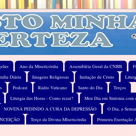
elus
Ano da Misericórdia
Assembléia Geral da CNBB
F
ilia Diária
Imagens Religiosas
Imitação de Cristo
Litur
s
Podcast
Rádio Vaticano
Santo do Dia
Terços
Liturgia das Horas - Como rezar?
Meu Dia em Sintonia com 
NOVENA PEDINDO A CURA DA DEPRESSÃO
O Dia, a Seman
ONCEIÇÃO
Terço da Divina MIsericórdia
Primeira Exortação 