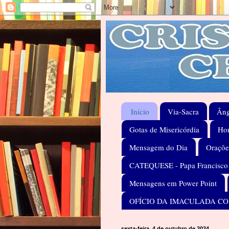
Início
Via-Sacra
Âng
Gotas de Misericórdia
Hom
Mensagem do Dia
Oraçõe
CATEQUESE - Papa Francisco
Mensagens em Power Point
OFÍCIO DA IMACULADA C
sexta-feira, 4 de outubro de 2024