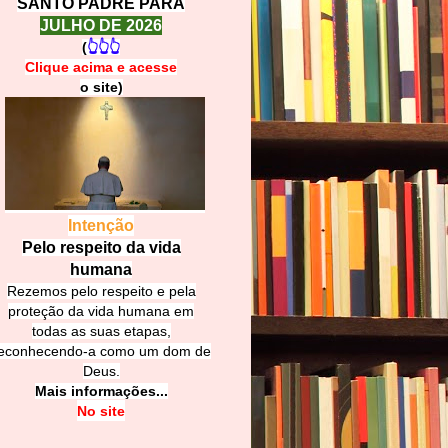
SANTO PADRE PARA
JULHO DE 2026
(
👆👆👆
Clique acima e
a
cesse
o site)
Intenção
Pelo respeito da vida
humana
Rezemos pelo respeito e pela
proteção da vida humana em
todas as suas etapas,
econhecendo-a como um dom de
Deus.
Mais informações...
No site