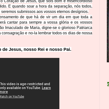
, ó Coração de Jesus, que sois bom e misericordioso
ido. E quando soar a hora da separação, nós todos,
, seremos submissos aos vossos eternos desí
gnios.
ensamento de que há de vir um dia em que toda a
derá cantar para sempre a vossa glória e os vossos
ão Imaculado de Maria, dig
ne-se o
glorioso Patriarca
 consagração e no-la lembrar todos os dias de nossa
o de Jesus, nosso Rei e noss
o Pai.