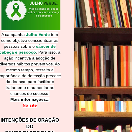
A campanha
Julho Verde
tem
como objetivo conscientizar as
pessoas sobre
o
câncer de
cabeça e pescoço
.
Para isso, a
ação incentiva a adoção de
diversos hábitos preventivos. Ao
mesmo tempo, ressalta a
importância da detecção precoce
da doença, para facilitar o
tratamento e aumentar as
chances de sucesso.
Mais informações...
No site
INTENÇÕES DE ORAÇÃO
DO