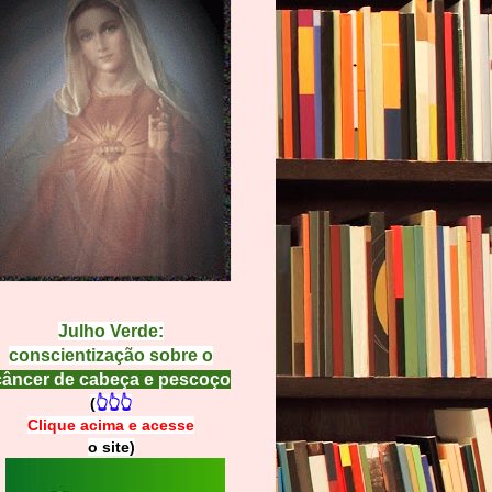
Julho Verde:
conscientização sobre o
câncer de cabeça e pescoço
(
👆👆👆
Clique acima e
a
cesse
o site)