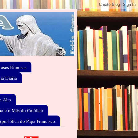
rases Famosas
gia Diária
o Alto
a e o Mês do Católico
Apostólica do Papa Francisco