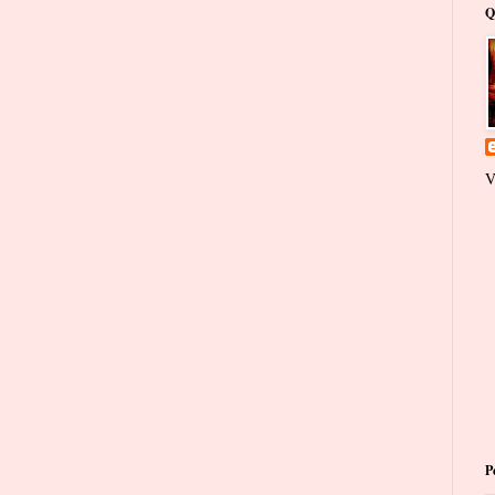
Q
V
P