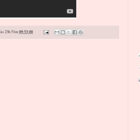
às 23h 51m
09:53:00
o