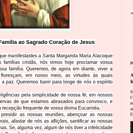
m
amília ao Sagrado Cora
ção de Jesus
ue manifestastes a Santa Margarida Maria Alacoque
 famílias cristãs, nós vimos hoje proclamar vossa
P
ssa família. Queremos, de agora em diante, viver a
A
floresçam, em nosso meio, as virtudes às q
uais
I
 a paz. Queremos banir para longe de nós o espírito
S
eligências pela simplicidade de nossa fé; em nossos
C
servas
de que estamos abrasados para convosco, e
n
 recepção frequente de vossa divina Eucaristia.
a
E
, presidir as nossas reuniões, abençoar as nossas
ais, afastar de nós as aflições, santificar as nossas
nas. Se, alguma vez, algum de nós tiver a infelicidade