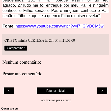
pequeninos.
26
Sim, Pai, porque assim foi do teu
agrado.
27
Tudo me foi entregue por meu Pai, e ninguém
conhece o Filho, senão o Pai, e ninguém conhece o Pai,
senão o Filho e aquele a quem o Filho o quiser revelar”.
Fonte:
https://www.youtube.com/watch?v=l7_GIVDQM5w
CRISTO minha CERTEZA
às 23h 51m
21:07:00
Compartilhar
Nenhum comentário:
Postar um comentário
‹
›
Página inicial
Ver versão para a web
Quem sou eu