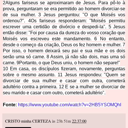
2Alguns fariseus se aproximaram de Jesus. Para pô-lo à
prova, perguntaram se era permitido ao homem divorciar-se
de sua mulher. 3 Jesus perguntou: "O que Moisés vos
ordenou?". 4Os fariseus responderam: "Moisés permitiu
escrever uma certidão de divórcio e despedi-la". 5 Jesus
então disse: "Foi por causa da dureza do vosso coração que
Moisés vos escreveu este mandamento. 6 No entanto,
desde o começo da criação, Deus os fez homem e mulher. 7
Por isso, o homem deixará seu pai e sua mãe e os dois
serão uma só carne. 8 Assim, já não são dois, mas uma só
carne. 9Portanto, o que Deus uniu, o homem não separe!"
10 Em casa, os discípulos fizeram, novamente, perguntas
sobre o mesmo assunto. 11 Jesus respondeu: "Quem se
divorciar de sua mulher e casar com outra, cometerá
adultério contra a primeira. 12 E se a mulher se divorciar de
seu marido e casar com outro, cometerá adultério".
Fonte:
https://www.youtube.com/watch?v=2HB5YSOMQhI
CRISTO minha CERTEZA
às 23h 51m
22:37:00