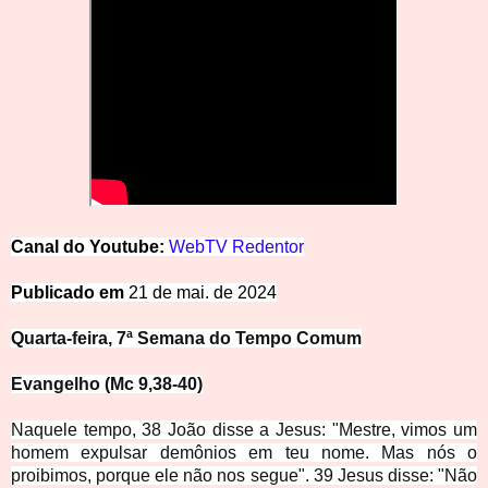
Canal
d
o
Y
o
u
t
u
be:
WebTV Redentor
Publicado
em
21 de mai. de 2024
Quarta-feira,
7ª Semana do Tempo Comum
Evangelho (Mc 9,38-40)
Naquele tempo, 38 João disse a Jesus: "Mestre, vimos um
homem expulsar demônios em teu nome. Mas nós o
proibimos, porque ele não nos segue". 39 Jesus disse: "Não