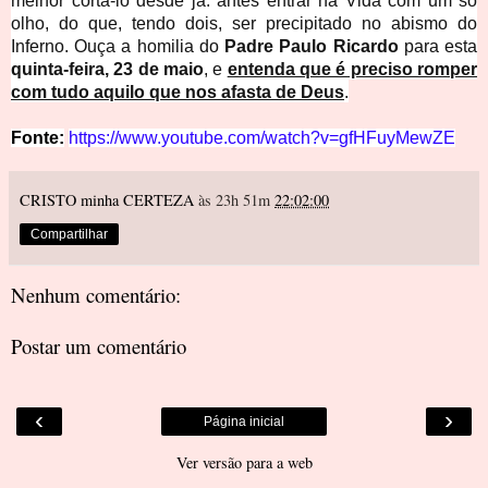
melhor cortá-lo desde já: antes entrar na Vida com um só
olho, do que, tendo dois, ser precipitado no abismo do
Inferno. Ouça a homilia do
Padre Paulo Ricardo
para esta
quinta-feira, 23 de maio
, e
entenda que é preciso romper
com tudo aquilo que nos afasta de Deus
.
Fonte:
https://www.youtube.com/watch?v=gfHFuyMewZE
CRISTO minha CERTEZA
às 23h 51m
22:02:00
Compartilhar
Nenhum comentário:
Postar um comentário
‹
›
Página inicial
Ver versão para a web