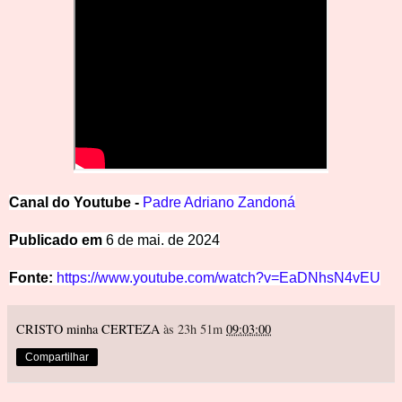
Canal
d
o
Y
outube -
Padre Adriano Zandoná
Public
ado em
6 de mai. de 2024
Fonte:
https://www.youtube.com/watch?v=EaDNhsN4vEU
CRISTO minha CERTEZA
às 23h 51m
09:03:00
Compartilhar