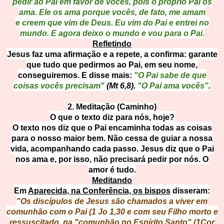
pedir ao Pai em favor de vocês, pois o próprio Pai os
ama. Ele os ama porque vocês, de fato, me amam
e creem que vim de Deus. Eu vim do Pai e entrei no
mundo. E agora deixo o mundo e vou para o Pai.
Refletindo
Jesus faz uma afirmação e a repete, a confirma: garante
que tudo que pedirmos ao Pai, em seu nome,
conseguiremos. E disse mais:
"O Pai sabe de que
coisas vocês precisam"
(Mt 6,8).
"O Pai ama vocês"
.
2. Meditação (Caminho)
O que o texto diz para nós, hoje?
O texto nos diz que o Pai encaminha todas as coisas
para o nosso maior bem. Não cessa de guiar a nossa
vida, acompanhando cada passo. Jesus diz que o Pai
nos ama e, por isso, não precisará pedir por nós. O
amor é tudo.
Meditando
Em
Aparecida, na Conferência, os bispos
disseram:
"Os discípulos de Jesus são chamados a viver em
comunhão com o Pai (1 Jo 1,30 e com seu Filho morto e
ressuscitado, na "comunhão no Espírito Santo" (1Cor