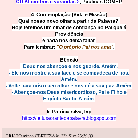
CD Alpendres e varandas 2
, Paulinas COMEP
4. Contemplação (Vida e Missão)
Qual nosso novo olhar a partir da Palavra?
Hoje teremos um olhar de confiança no Pai que é
Providência
e nada nos deixa faltar.
Para lembrar:
"
O próprio Pai nos ama"
.
Bênção
- Deus nos abençoe e nos guarde. Amém.
- Ele nos mostre a sua face e se compadeça de nós.
Amém.
- Volte para nós o seu olhar e nos dê a sua paz. Amém.
- Abençoe-nos Deus misericordioso, Pai e Filho e
Espírito Santo. Amém.
Ir. Patrícia silva, fsp
https://leituraorantedapalavra.blogspot.com
CRISTO minha CERTEZA
às 23h 51m
23:39:00