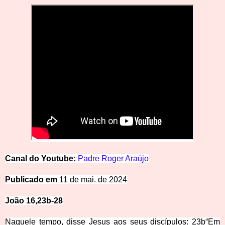
Canal
d
o
Y
o
u
t
u
be:
Padre Roger Araújo
Publicado
em
11 de mai. de 2024
João 16,23b-28
Naquele tempo, disse Jesus aos seus discípulos:
23b
“Em