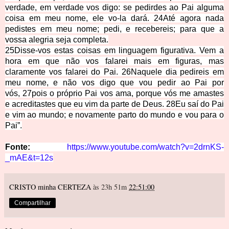
verdade, em verdade vos digo: se pedirdes ao Pai alguma
coisa em meu nome, ele vo-la dará.
24
Até agora nada
pedistes em meu nome; pedi, e recebereis; para que a
vossa alegria seja completa.
25
Disse-vos estas coisas em linguagem figurativa. Vem a
hora em que não vos falarei mais em figuras, mas
claramente vos falarei do Pai.
26
Naquele dia pedireis em
meu nome, e não vos digo que vou pedir ao Pai por
vós,
27
pois o próprio Pai vos ama, porque vós me amastes
e acreditastes que eu vim da parte de Deus.
28
Eu saí do Pai
e vim ao mundo; e novamente parto do mundo e vou para o
Pai”.
Fonte:
https://www.youtube.com/watch?v=2drnKS-
_mAE&t=12s
CRISTO minha CERTEZA
às 23h 51m
22:51:00
Compartilhar