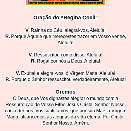
Oração do “Regina Coeli"
V.
Rainha do Céu, alegrai-v
os, Aleluia!
R.
Porque Aquele que merecestes trazer em Voss
o ventre,
Aleluia!
V.
Ressuscitou como disse, A
leluia!
R.
Rogai por nós a Deu
s, Aleluia!
V.
Exultai e alegrai-vos, ó Virgem Mari
a, Aleluia!
R.
Porque o Senhor ressuscitou
verdadeiramente, Aleluia!
Oremos
Ó Deus, que Vos dignastes alegrar o mundo com a
Ressurreição do Vosso Filho Jesus Cristo, Senhor Nosso,
concedei-nos, Vos suplicamos, que por sua Mãe, a Virgem
Maria, alcancemos as alegrias da vida eterna. P
or Cristo,
Senhor Nosso. Amém.