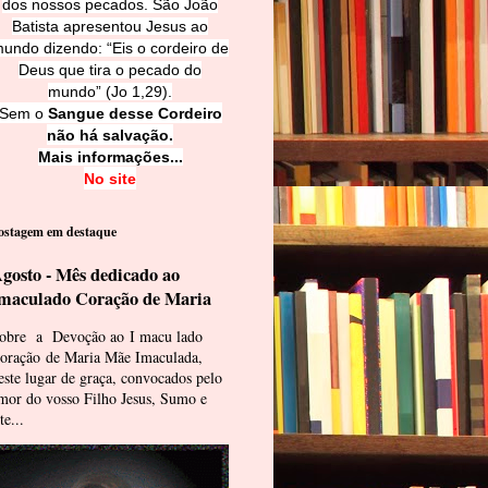
dos nossos pecados. São João
Batista apresentou Jesus ao
undo dizendo: “Eis o cordeiro de
Deus que tira o pecado do
mundo” (Jo 1,29).
Sem o
Sangue desse Cordeiro
não há salvação.
Mais informações...
No site
ostagem em destaque
gosto - Mês dedicado ao
maculado Coração de Maria
obre a Devoção ao I macu lado
oração de Maria Mãe Imaculada,
este lugar de graça, convocados pelo
mor do vosso Filho Jesus, Sumo e
te...