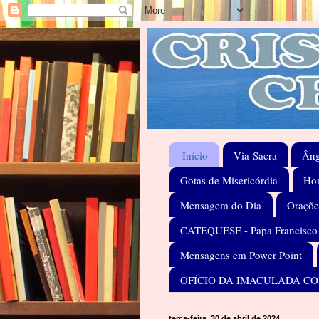
Início
Via-Sacra
Âng
Gotas de Misericórdia
Hom
Mensagem do Dia
Oraçõe
CATEQUESE - Papa Francisco
Mensagens em Power Point
OFÍCIO DA IMACULADA C
terça-feira, 30 de abril de 2024