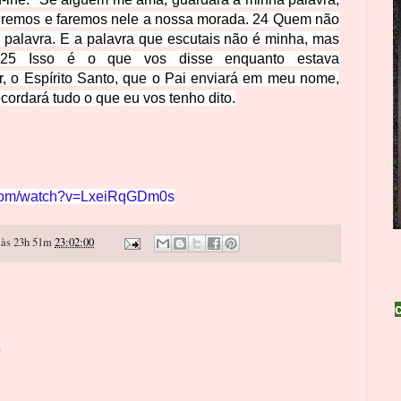
iremos e faremos nele a nossa morada.
24
Quem não
palavra. E a palavra que escutais não é minha, mas
25
Isso é o que vos disse enquanto estava
, o Espírito Santo, que o Pai enviará em meu nome,
ecordará tudo o que eu vos tenho dito.
.com/watch?v=LxeiRqGDm0s
às 23h 51m
23:02:00
o