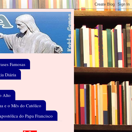
rases Famosas
gia Diária
o Alto
a e o Mês do Católico
Apostólica do Papa Francisco