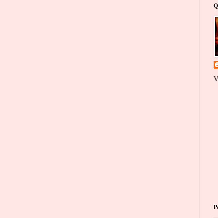
Q
V
P