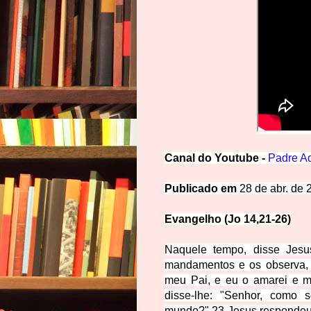
Canal
d
o
Y
outube -
Padre A
Public
ado em
28 de abr. de 
Evangelho
(Jo 14,21-26)
Naquele tempo, disse Jesus
mandamentos e os observa,
meu Pai, e eu o amarei e m
disse-lhe: "Senhor, como 
mundo?"
23
Jesus respondeu