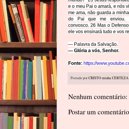
e o meu Pai o amará, e nós v
me ama, não guarda a minha 
do Pai que me enviou.
convosco.
26
Mas o Defensor
ele vos ensinará tudo e vos r
— Palavra da Salvação.
— Glória a vós, Senhor.
Fonte:
https://www.youtube
Postado por
CRISTO minha CERTEZA
Nenhum comentário:
Postar um comentári