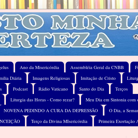
elus
Ano da Misericórdia
Assembléia Geral da CNBB
F
ilia Diária
Imagens Religiosas
Imitação de Cristo
Litur
s
Podcast
Rádio Vaticano
Santo do Dia
Terços
Liturgia das Horas - Como rezar?
Meu Dia em Sintonia com 
NOVENA PEDINDO A CURA DA DEPRESSÃO
O Dia, a Seman
ONCEIÇÃO
Terço da Divina MIsericórdia
Primeira Exortação 