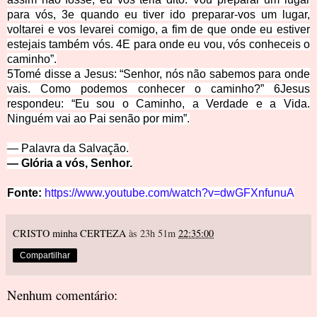
para vós,
3
e quando eu tiver ido preparar-vos um lugar,
voltarei e vos levarei comigo, a fim de que onde eu estiver
estejais também vós.
4
E para onde eu vou, vós conheceis o
caminho”.
5
Tomé disse a Je
sus: “Senhor, nós não sabemos para onde
vais. Como podemos conhecer o caminho?”
6
Jesus
respondeu: “Eu sou o Caminho, a Verdade e a Vida.
Ninguém vai ao Pai senão por mim”.
— Palavra da Salvação.
— Glória a vós, Senhor.
Fonte:
https://www.youtube.com/watch?v=dwGFXnfunuA
CRISTO minha CERTEZA
às 23h 51m
22:35:00
Compartilhar
Nenhum comentário: