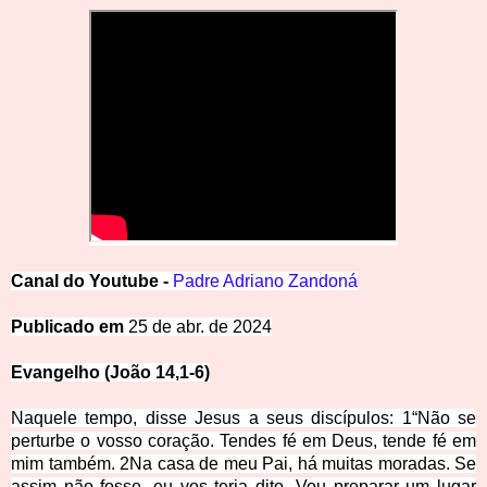
Canal
d
o
Y
outube -
Padre Adriano Zandoná
Public
ado em
25 de abr. de 2024
Evangelho (João 14,1-6)
Naquele tempo, disse Jesus a seus discípulos:
1
“Não se
perturbe o vosso coração. Tendes fé em Deus, tende fé em
mim também.
2
Na casa de meu Pai, há muitas moradas. Se
assim não fosse, eu vos teria dito. Vou preparar um lugar