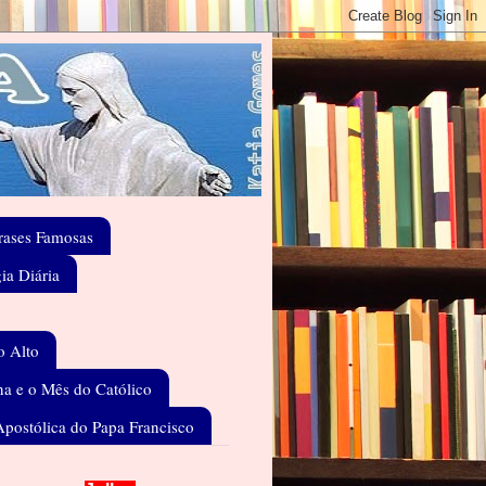
rases Famosas
gia Diária
o Alto
a e o Mês do Católico
Apostólica do Papa Francisco