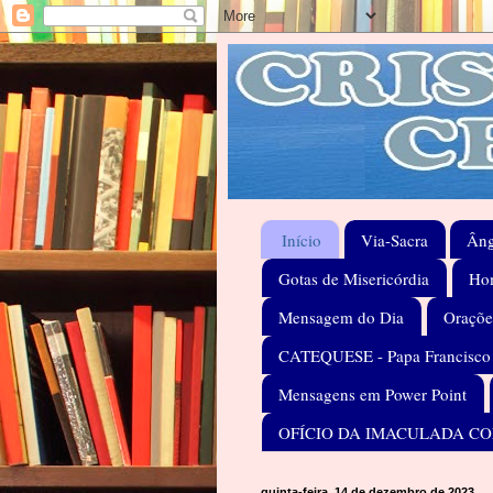
Início
Via-Sacra
Âng
Gotas de Misericórdia
Hom
Mensagem do Dia
Oraçõe
CATEQUESE - Papa Francisco
Mensagens em Power Point
OFÍCIO DA IMACULADA C
quinta-feira, 14 de dezembro de 2023