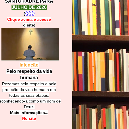
SANTO PADRE PARA
JULHO DE 2026
(
👆👆👆
Clique acima e
a
cesse
o site)
Intenção
Pelo respeito da vida
humana
Rezemos pelo respeito e pela
proteção da vida humana em
todas as suas etapas,
econhecendo-a como um dom de
Deus.
Mais informações...
No site