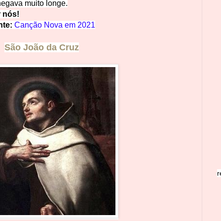
hegava muito longe.
r nós!
nte:
Canção Nova em 2021
São João d
a Cr
uz
r