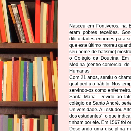
Nasceu em Fontiveros, na E
eram pobres tecelões. Gon
dificuldades enormes para su
que este último morreu quand
seu nome de batismo) mostro
o Colégio da Doutrina. Em 
Medina (centro comercial de
Humanas.
Com 21 anos, sentiu o chama
qual pediu o hábito. Nos tempo
servindo-os como enfermeir
Santa Maria. Devido ao tale
colégio de Santo André, per
Universidade. Ali estudou Art
dos estudantes”, o que indic
tinham por ele. Em 1567 foi 
Desejando uma disciplina m