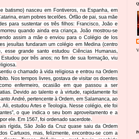
Q
e batismo) nasceu em Fontiveros, na Espanha, em
atarina, eram pobres tecelões. Órfão de pai, sua mãe
des para sustentar os três filhos: Francisco, João e
 morreu quando ainda era criança. João mostrou-se
 sendo assim a mãe o enviou para o
Colégio de los
es jesuítas fundaram um colégio em Medina (centro
V
le, esse grande santo estudou Ciências Humanas,
. Estudou por três anos; no fim de sua formação, viu
ligiosa.
entiu o chamado à vida religiosa e entrou na Ordem
bito. Nos tempos livres, gostava de visitar os doentes
s como enfermeiro, ocasião em que passou a ser
as. Devido ao talento e à virtude, rapidamente foi
 Santo André, pertencente à Ordem, em Salamanca, ao
Ali, estudou Artes e Teologia. Nesse colégio, ele foi
antes”, o que indica o seu bom aproveitamento e a
por ele. Em 1567, foi ordenado sacerdote.
ais rígida, São João da Cruz quase saiu da Ordem
P
dos Cartuxos, mas, felizmente, encontrou-se com a