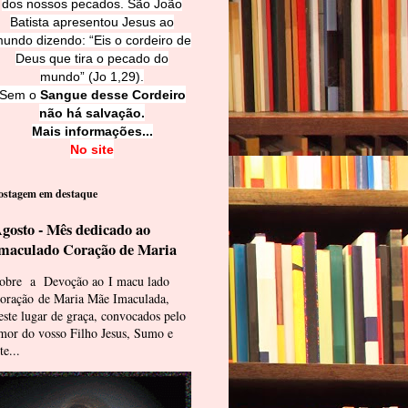
dos nossos pecados. São João
Batista apresentou Jesus ao
undo dizendo: “Eis o cordeiro de
Deus que tira o pecado do
mundo” (Jo 1,29).
Sem o
Sangue desse Cordeiro
não há salvação.
Mais informações...
No site
ostagem em destaque
gosto - Mês dedicado ao
maculado Coração de Maria
obre a Devoção ao I macu lado
oração de Maria Mãe Imaculada,
este lugar de graça, convocados pelo
mor do vosso Filho Jesus, Sumo e
te...