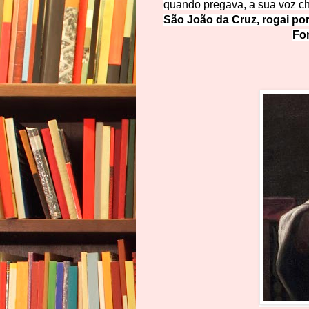
quando pregava, a sua voz c
São João da Cruz, roga
i po
Fo