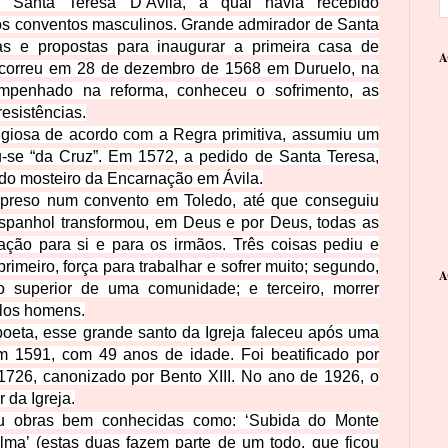
, Santa Teresa D’Ávila, a qual havia recebido
dos conventos masculinos. Grande admirador de Santa
ias e propostas para inaugurar a primeira casa de
A
ocorreu em 28 de dezembro de 1568 em Duruelo, na
empenhado na reforma, conheceu o sofrimento, as
resistências.
igiosa de acordo com a Regra primitiva, assumiu um
se “da Cruz”. Em 1572, a pedido de Santa Teresa,
o do mosteiro da Encarnação em Ávila.
preso num convento em Toledo, até que conseguiu
 espanhol transformou, em Deus e por Deus, todas as
ação para si e para os irmãos. Três coisas pediu e
imeiro, força para trabalhar e sofrer muito; segundo,
A
 superior de uma comunidade; e terceiro, morrer
los homens.
e poeta, esse grande santo da Igreja faleceu após uma
m 1591, com 49 anos de idade. Foi beatificado por
726, canonizado por Bento XIII. No ano de 1926, o
 da Igreja.
u obras bem conhecidas como: ‘Subida do Monte
alma’ (estas duas fazem parte de um todo, que ficou