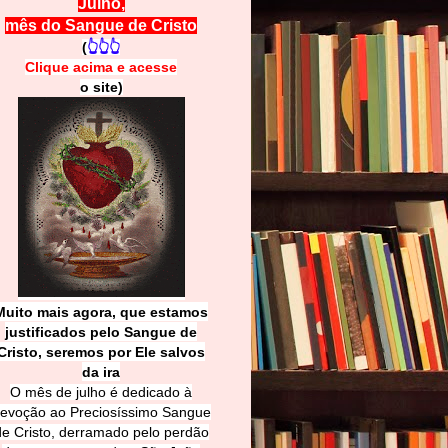
Julho,
mês do Sangue de Cristo
(
👆👆👆
Clique acima e
a
cesse
o site)
Muito mais agora, que estamos
justificados pelo Sangue de
Cri
sto, seremos por Ele salvos
da ira
O mês de julho é dedicado à
evoção ao Preciosíssimo Sangue
de Cristo, derramado pelo perdão