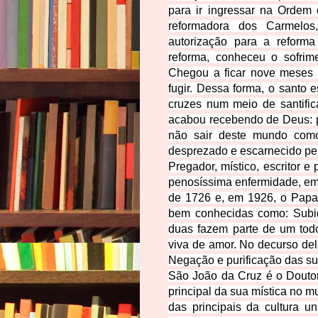
para ir ingressar na Ordem 
reformadora dos Carmelos
autorização para a reform
reforma, conheceu o sofrime
Chegou a ficar nove meses 
fugir. Dessa forma, o santo
cruzes num meio de santific
acabou recebendo de Deus: pr
não sair deste mundo como
desprezado e escarnecido pe
Pregador, místico, escritor 
penosíssima enfermidade, em
de 1726 e, em 1926, o Papa 
bem conhecidas como:
Subi
duas fazem parte de um todo
viva de amor.
No decurso delas
Negação e purificação das su
São João da Cruz é o Doutor 
principal da sua mística no m
das principais da cultura u