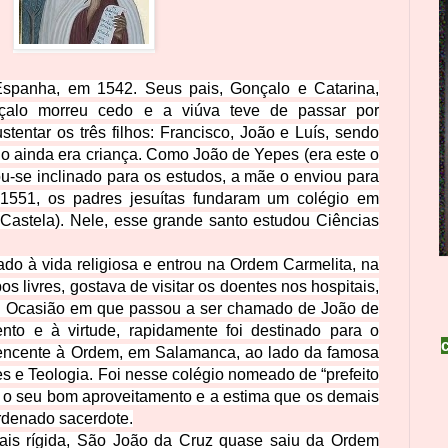
spanha, em 1542. Seus pais, Gonçalo e Catarina,
çalo morreu cedo e a viúva teve de passar por
stentar os três filhos: Francisco, João e Luís, sendo
o ainda era criança. Como João de Yepes (era este o
u-se inclinado para os estudos, a mãe o enviou para
1551, os padres jesuítas fundaram um colégio em
 Castela). Nele, esse grande santo estudou Ciências
do à vida religiosa e entrou na Ordem Carmelita, na
s livres, gostava de visitar os doentes nos hospitais,
o. Ocasião em que passou a ser chamado de João de
nto e à virtude, rapidamente foi destinado para o
tencente à Ordem, em Salamanca, ao lado da famosa
es e Teologia. Foi nesse colégio nomeado de “prefeito
a o seu bom aproveitamento e a estima que os demais
ordenado sacerdote.
ais rígida, São João da Cruz quase saiu da Ordem