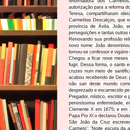
reformadora dos Carmelos
autorização para a reforma 
Teresa, compartilharam ide
Carmelitas Descalços, que 
província de Ávila. João, 
perseguições e tantas outras 
Renovando sua profissão rel
novo nome: João denominou-
tornou-se confessor e vigári
Chegou a ficar nove meses 
fugir. Dessa forma, o santo
cruzes num meio de santific
acabou recebendo de Deus: pr
não sair deste mundo como
desprezado e escarnecido pe
Pregador, místico, escritor 
penosíssima enfermidade, e
Clemente X em 1675; e em 1
Papa Pio XI o declarou Doutor
São João da Cruz escreve
Carmelo’; ‘Noite escura da 