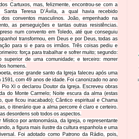
dos Cartuxos, mas, felizmente, encontrou-se com a
, Santa Teresa D’Ávila, a qual havia recebido
a dos conventos masculinos. João, empenhado na
nto, as perseguições e tantas outras resistências.
preso num convento em Toledo, até que conseguiu
 espanhol transformou, em Deus e por Deus, todas as
ação para si e para os irmãos. Três coisas pediu e
imeiro: força para trabalhar e sofrer muito; segundo:
 superior de uma comunidade; e terceiro: morrer
los homens.
e poeta, esse grande santo da Igreja faleceu após uma
 1591, com 49 anos de idade. Foi canonizado no ano
Pio XI o declarou Doutor da Igreja. Escreveu obras
da do Monte Carmelo; Noite escura da alma
(estas
, que ficou inacabado);
Cântico espiritual
e
Chama
, o itinerário que a alma percorre é claro e certeiro.
as desordens sob todos os aspectos.
Místico por antonomásia, da Igreja, o representante
undo, a figura mais ilustre da cultura espanhola e uma
niversal. Foi adotado como Patrono da Rádio, pois,