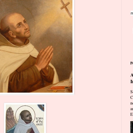
m
P
A
I
S
C
n
a
E