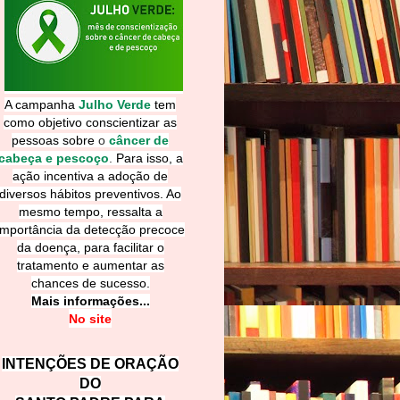
A campanha
Julho Verde
tem
como objetivo conscientizar as
pessoas sobre
o
câncer de
cabeça e pescoço
.
Para isso, a
ação incentiva a adoção de
diversos hábitos preventivos. Ao
mesmo tempo, ressalta a
importância da detecção precoce
da doença, para facilitar o
tratamento e aumentar as
chances de sucesso.
Mais informações...
No site
INTENÇÕES DE ORAÇÃO
DO