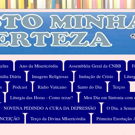
elus
Ano da Misericórdia
Assembléia Geral da CNBB
F
ilia Diária
Imagens Religiosas
Imitação de Cristo
Litur
s
Podcast
Rádio Vaticano
Santo do Dia
Terços
Liturgia das Horas - Como rezar?
Meu Dia em Sintonia com 
NOVENA PEDINDO A CURA DA DEPRESSÃO
O Dia, a Seman
ONCEIÇÃO
Terço da Divina MIsericórdia
Primeira Exortação 