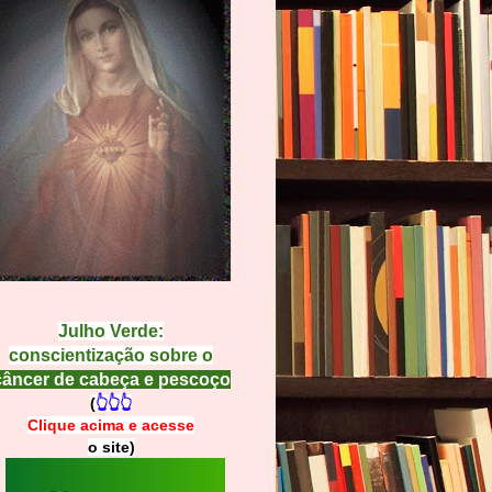
Julho Verde:
conscientização sobre o
câncer de cabeça e pescoço
(
👆👆👆
Clique acima e
a
cesse
o site)