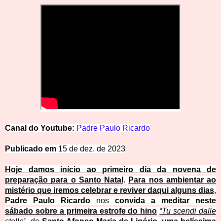
Canal
d
o
Y
o
u
t
u
be:
Padre
Paulo
Ricardo
Publicado em
15 de dez. de 2023
Hoje damos início ao primeiro dia da novena de
preparação para o Santo Natal
.
Para nos ambientar ao
mistério que iremos celebrar e reviver daqui alguns dias
,
Padre Paulo Ricardo
nos
convida a meditar neste
sábado sobre a primeira estrofe do hino
“Tu scendi dalle