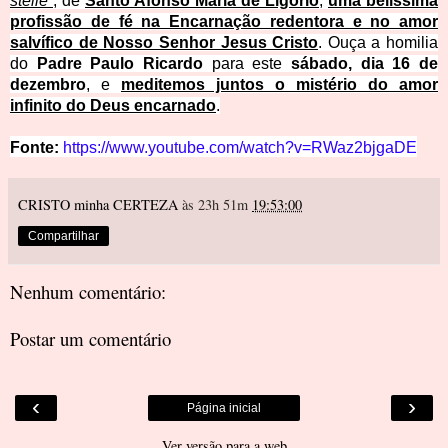
stelle”
, de
Santo Afonso Maria de Ligório
,
uma belíssima
profissão de fé na Encarnação redentora e no amor
salvífico de Nosso Senhor Jesus Cristo
. Ouça a homilia
do
Padre Paulo Ricardo
para este
sábado, dia 16 de
dezembro
, e
meditemos juntos o mistério do amor
infinito do Deus encarnado
.
Fonte:
https://www.youtube.com/watch?v=RWaz2bjgaDE
CRISTO minha CERTEZA
às 23h 51m
19:53:00
Compartilhar
Nenhum comentário:
Postar um comentário
‹
›
Página inicial
Ver versão para a web