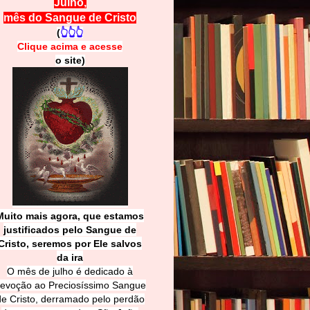
Julho,
mês do Sangue de Cristo
(
👆👆👆
Clique acima e
a
cesse
o site)
Muito mais agora, que estamos
justificados pelo Sangue de
Cri
sto, seremos por Ele salvos
da ira
O mês de julho é dedicado à
evoção ao Preciosíssimo Sangue
de Cristo, derramado pelo perdão