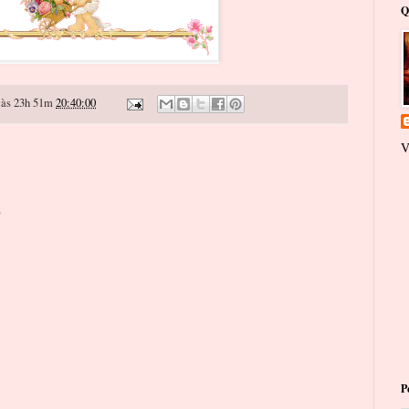
Q
às 23h 51m
20:40:00
V
o
P