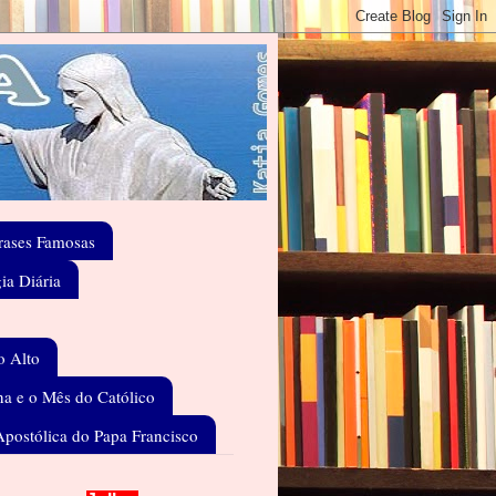
rases Famosas
gia Diária
o Alto
a e o Mês do Católico
Apostólica do Papa Francisco