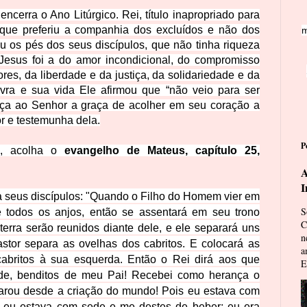
 encerra o Ano Litúrgico. Rei, título inapropriado para
 que preferiu a companhia dos excluídos e não dos
m
u os pés dos seus discípulos, que não tinha riqueza
Jesus foi a do amor incondicional, do compromisso
res, da liberdade e da justiça, da solidariedade e da
avra e sua vida Ele afirmou que “não veio para ser
Peça ao Senhor a graça de acolher em seu coração a
or e testemunha dela.
P
o, acolha o
evangelho de Mateus, capítulo 25,
A
I
 seus discípulos:
"Quando o Filho do Homem vier em
S
e todos os anjos,
então se assentará em seu trono
C
erra serão reunidos diante dele, e ele separará uns
n
stor separa as ovelhas dos cabritos.
E colocará as
a
cabritos à sua esquerda.
Então o Rei dirá aos que
E
nde, benditos de meu Pai! Recebei como herança o
parou
desde a criação do mundo! Pois eu estava com
;
eu estava com sede e me destes de beber; eu era