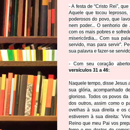
- A festa de “Cristo Rei”, que
Aquele que tocou leprosos,
poderosos do povo, que lavo
nem poder... O senhorio de 
com os mais pobres e sofredo
misericórdia... Com sua pal
servido, mas para servir”. 
sua palavra e fazer-se servid
- Com seu coração abert
versículos 31 a 46:
Naquele tempo, disse Jesus a
sua glória, acompanhado d
glorioso.
Todos os povos da t
dos outros,
assim como o pa
ovelhas à sua direita e os 
estiverem à sua direita:
'Vi
Reino que meu Pai vos pre
fome e me destes de comer