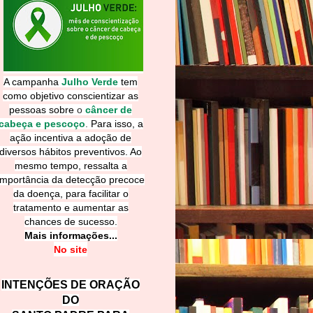
A campanha
Julho Verde
tem
como objetivo conscientizar as
pessoas sobre
o
câncer de
cabeça e pescoço
.
Para isso, a
ação incentiva a adoção de
diversos hábitos preventivos. Ao
mesmo tempo, ressalta a
importância da detecção precoce
da doença, para facilitar o
tratamento e aumentar as
chances de sucesso.
Mais informações...
No site
INTENÇÕES DE ORAÇÃO
DO