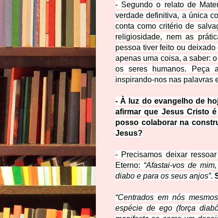
- Segundo o relato de Mat
verdade definitiva, a única 
conta como critério de salv
religiosidade, nem as prát
pessoa tiver feito ou deixad
apenas uma coisa, a saber: o
os seres humanos. Peça 
inspirando-nos nas palavras 
- À luz do evangelho de hoj
afirmar que Jesus Cristo
posso colaborar na constr
Jesus?
- Precisamos deixar resso
Eterno:
“Afastai-vos de mim,
diabo e para os seus anjos”
.
“Centrados em nós mesmos 
espécie de ego (força diabó