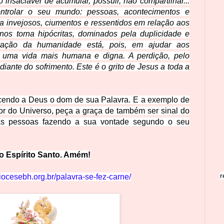
insaciável de acumular, possuir, não compartilhar...
trolar o seu mundo: pessoas, acontecimentos e
na invejosos, ciumentos e ressentidos em relação aos
os torna hipócritas, dominados pela duplicidade e
vação da humanidade está, pois, em ajudar aos
 uma vida mais humana e digna. A perdição, pelo
 diante do sofrimento. Este é o grito de Jesus a toda a
cendo a Deus o dom de sua Palavra. E a exemplo de
r do Universo, peça a graça de também ser sinal do
s pessoas fazendo a sua vontade segundo o seu
 ao Espírito Santo. Amém!
r
diocesebh.org.br/palavra-se-fez-carne/