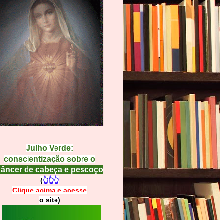
Julho Verde:
conscientização sobre o
câncer de cabeça e pescoço
(
👆👆👆
Clique acima e
a
cesse
o site)