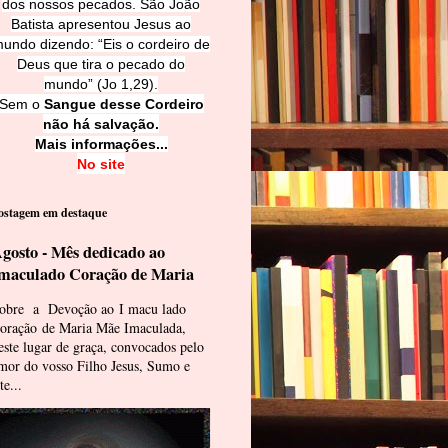
dos nossos pecados. São João
Batista apresentou Jesus ao
undo dizendo: “Eis o cordeiro de
Deus que tira o pecado do
mundo” (Jo 1,29).
Sem o
Sangue desse Cordeiro
não há salvação.
Mais informações...
No site
ostagem em destaque
gosto - Mês dedicado ao
maculado Coração de Maria
obre a Devoção ao I macu lado
oração de Maria Mãe Imaculada,
este lugar de graça, convocados pelo
mor do vosso Filho Jesus, Sumo e
te...