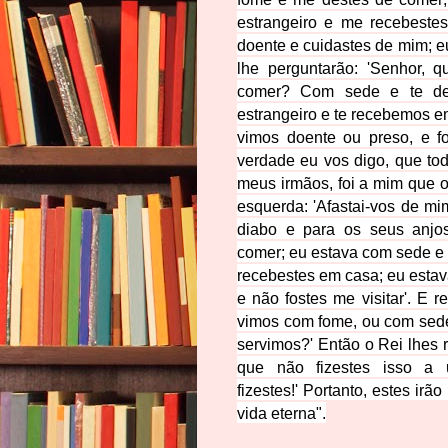
estrangeiro e me recebest
doente e cuidastes de mim;
e
lhe perguntarão:
'Senhor, 
comer?
Com sede e te de
estrangeiro
e te recebemos e
vimos doente ou preso, e fo
verdade eu vos digo,
que to
meus irmãos,
foi a mim que o
esquerda:
'Afastai-vos de mi
diabo e para os seus anjo
comer;
eu estava com sede e
recebestes em casa; eu estav
e não fostes me visitar'.
E r
vimos com fome, ou com sed
servimos?'
Então o Rei lhes
que não fizestes isso
a 
fizestes!'
Portanto, estes irão
vida eterna".