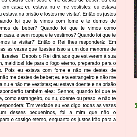
es em casa;
eu estava nu e me vestistes; eu estava
u estava na prisão e fostes me visitar'. Então os justos
quando foi que te vimos com fome e te demos de
mos de beber? Quando foi que te vimos como
m casa, e sem roupa e te vestimos?
Quando foi que te
mos te visitar?'
Então o Rei lhes responderá: 'Em
das as vezes que fizestes isso a um dos menores de
 fizestes!' Depois o Rei dirá aos que estiverem à sua
m, malditos! Ide para o fogo eterno,
preparado para o
s.
Pois eu estava com fome e não me destes de
 não me destes de beber;
eu era estrangeiro e não me
a nu e não me vestistes;
eu estava doente e na prisão
esponderão também eles:
'Senhor, quando foi que te
e,
como estrangeiro, ou nu, doente ou preso, e não te
 responderá:
'Em verdade eu vos digo, todas as vezes
um desses pequeninos, foi a mim que não o
 para o castigo eterno, enquanto os justos irão para a