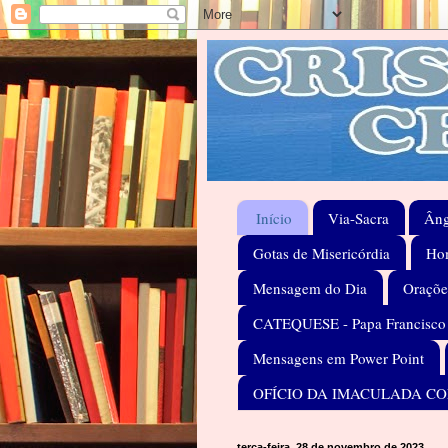
Início
Via-Sacra
Âng
Gotas de Misericórdia
Hom
Mensagem do Dia
Oraçõe
CATEQUESE - Papa Francisco
Mensagens em Power Point
OFÍCIO DA IMACULADA C
terça-feira, 28 de novembro de 2023