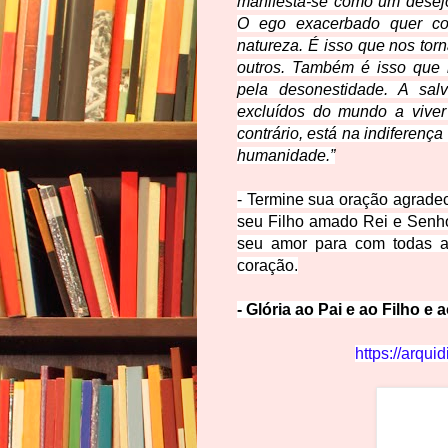
manifesta-se como um desejo 
O ego exacerbado quer con
natureza. É isso que nos tor
outros. Também é isso que n
pela desonestidade. A sal
excluídos do mundo a viver
contrário, está na indiferença
humanidade.”
- Termine sua oração agrade
seu Filho amado Rei e Senho
seu amor para com todas a
coração.
- Glória ao Pai e ao Filho e
https://arqui