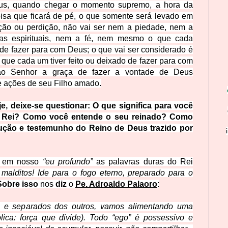
eus, quando chegar o momento supremo, a hora da
coisa que ficará de pé, o que somente será levado em
ação ou perdição, não vai ser nem a piedade, nem a
icas espirituais, nem a fé, nem mesmo o que cada
o de fazer para com Deus; o que vai ser considerado é
 que cada um tiver feito ou deixado de fazer para com
ao Senhor a graça de fazer a vontade de Deus
e ações de seu Filho amado.
e, deixe-se questionar: O que significa para você
 é Rei? Como você entende o seu reinado? Como
ução e testemunho do Reino de Deus trazido por
ar em nosso
“eu profundo”
as palavras duras do Rei
 malditos! Ide para o fogo eterno, preparado para o
Sobre isso
nos
diz
o
Pe. Adroaldo Palaoro
:
e separados dos outros, vamos alimentando uma
lica: força que divide). Todo “ego” é possessivo e