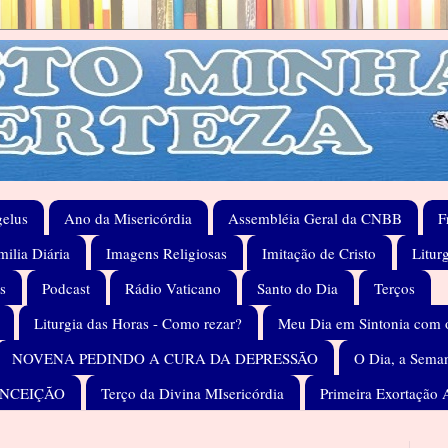
elus
Ano da Misericórdia
Assembléia Geral da CNBB
F
ilia Diária
Imagens Religiosas
Imitação de Cristo
Litur
s
Podcast
Rádio Vaticano
Santo do Dia
Terços
Liturgia das Horas - Como rezar?
Meu Dia em Sintonia com 
NOVENA PEDINDO A CURA DA DEPRESSÃO
O Dia, a Seman
ONCEIÇÃO
Terço da Divina MIsericórdia
Primeira Exortação 