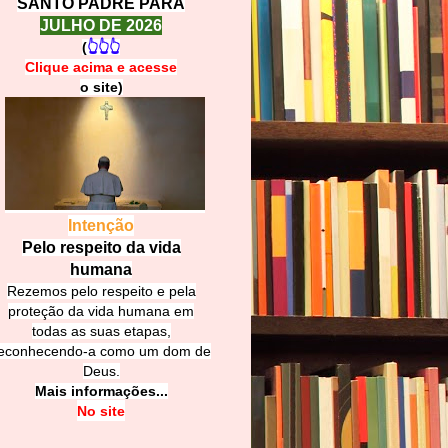
SANTO PADRE PARA
JULHO DE 2026
(
👆👆👆
Clique acima e
a
cesse
o site)
Intenção
Pelo respeito da vida
humana
Rezemos pelo respeito e pela
proteção da vida humana em
todas as suas etapas,
econhecendo-a como um dom de
Deus.
Mais informações...
No site