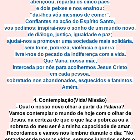
abençoou, repartiu os cinco pães
e dois peixes e nos ensinou:
“dai-lhes vós mesmos de comer”.
Confiantes na ação do Espírito Santo,
vos pedimos: inspirai-nos o sonho de um mundo novo,
de diálogo, justiça, igualdade e paz;
ajudai-nos a promover uma sociedade mais solidária,
sem fome, pobreza, violência e guerra;
livrai-nos do pecado da indiferença com a vida.
Que Maria, nossa mãe,
interceda por nós para acolhermos Jesus Cristo
em cada pessoa,
sobretudo nos abandonados, esquecidos e famintos.
Amém.
4. Contemplação(Vida/ Missão)
- Qual o nosso novo olhar a partir da Palavra?
Vamos contemplar o mundo de hoje com o olhar de
Jesus, na certeza de que o que faz a pobreza ou a
nobreza do meu ser é a minha capacidade de amar.
Recordamos e vamos nos lembrar durante o dia: "No
entardecer de nossas vidas, seremos julgados sobre o