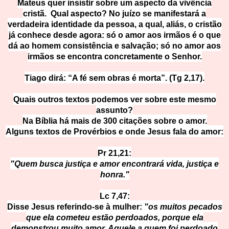
Mateus quer insistir sobre um aspecto da vivência
cristã. Qual aspecto? No juízo se manifestará a
verdadeira identidade da pessoa, a qual, aliás, o cristão
já conhece desde agora: só o amor aos irmãos é o que
dá ao homem consistência e salvação; só no amor aos
irmãos se encontra concretamente o Senhor.
Tiago dirá: “A fé sem obras é morta”. (Tg 2,17).
Quais outros textos podemos ver sobre este mesmo
assunto?
Na Bíblia há mais de 300 citações sobre o amor.
Alguns textos de Provérbios e onde Jesus fala do amor:
Pr 21,21:
"Quem busca justiça e amor encontrará vida, justiça e
honra."
Lc 7,47:
Disse Jesus referindo-se à mulher:
"os muitos pecados
que ela cometeu estão perdoados, porque ela
demonstrou muito amor. Aquele a quem foi perdoado