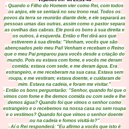
- Quando o Filho do Homem vier como Rei, com todos
os anjos, ele se sentará no seu trono real. Todos os
povos da terra se reunirão diante dele, e ele separará as
pessoas umas das outras, assim como o pastor separa
as ovelhas das cabras. Ele porá os bons à sua direita e
os outros, à esquerda. Então o Rei dirá aos que
estiverem à sua direita: "Venham, vocês que são
abençoados pelo meu Pai! Venham e recebam o Reino
que o meu Pai preparou para vocês desde a criação do
mundo. Pois eu estava com fome, e vocês me deram
comida; estava com sede, e me deram água. Era
estrangeiro, e me receberam na sua casa. Estava sem
roupa, e me vestiram; estava doente, e cuidaram de
mim. Estava na cadeia, e foram me visitar."
- Então os bons perguntarão: "Senhor, quando foi que o
vimos com fome e lhe demos comida ou com sede e lhe
demos água? Quando foi que vimos o senhor como
estrangeiro e o recebemos na nossa casa ou sem roupa
e o vestimos? Quando foi que vimos o senhor doente
ou na cadeia e fomos visitá-lo?"
- Aí o Rei responderá: "Eu afirmo a vocês que isto é