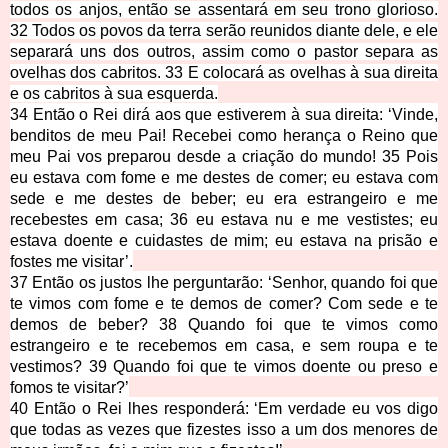
todos os anjos, então se assentará em seu trono glorioso.
32 Todos os povos da terra serão reunidos diante dele, e ele
separará uns dos outros, assim como o pastor separa as
ovelhas dos cabritos. 33 E colocará as ovelhas à sua direita
e os cabritos à sua esquerda.
34 Então o Rei dirá aos que estiverem à sua direita: ‘Vinde,
benditos de meu Pai! Recebei como herança o Reino que
meu Pai vos preparou desde a criação do mundo! 35 Pois
eu estava com fome e me destes de comer; eu estava com
sede e me destes de beber; eu era estrangeiro e me
recebestes em casa; 36 eu estava nu e me vestistes; eu
estava doente e cuidastes de mim; eu estava na prisão e
fostes me visitar’.
37 Então os justos lhe perguntarão: ‘Senhor, quando foi que
te vimos com fome e te demos de comer? Com sede e te
demos de beber? 38 Quando foi que te vimos como
estrangeiro e te recebemos em casa, e sem roupa e te
vestimos? 39 Quando foi que te vimos doente ou preso e
fomos te visitar?’
40 Então o Rei lhes responderá: ‘Em verdade eu vos digo
que todas as vezes que fizestes isso a um dos menores de