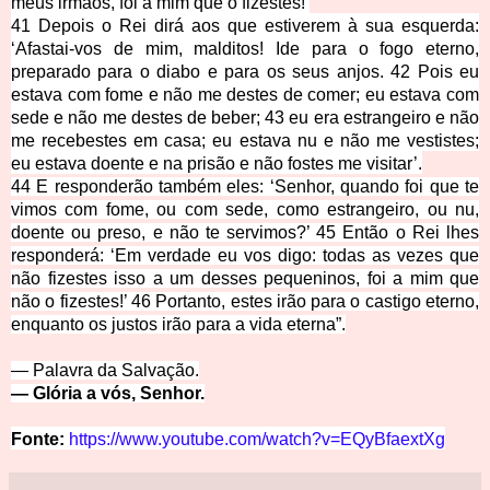
meus irmãos, foi a mim que o fizestes!’
41 Depois o Rei dirá aos que estiverem à sua esquerda:
‘Afastai-vos de mim, malditos! Ide para o fogo eterno,
preparado para o diabo e para os seus anjos. 42 Pois eu
estava com fome e não me destes de comer; eu estava com
sede e não me destes de beber; 43 eu era estrangeiro e não
me recebestes em casa; eu estava nu e não me vestistes;
eu estava doente e na prisão e não fostes me visitar’.
44 E responderão também eles: ‘Senhor, quando foi que te
vimos com fome, ou com sede, como estrangeiro, ou nu,
doente ou preso, e não te servimos?’ 45 Então o Rei lhes
responderá: ‘Em verdade eu vos digo: todas as vezes que
não fizestes isso a um desses pequeninos, foi a mim que
não o fizestes!’ 46 Portanto, estes irão para o castigo eterno,
enquanto os justos irão para a vida eterna”.
— Palavra da Salvação.
— Glória a vós, Sen
hor.
Fonte:
https://www.youtube.com/watch?v=EQyBfaextXg