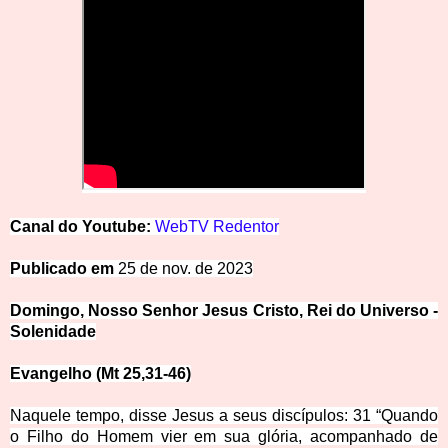
Canal
d
o
Y
o
u
t
u
be:
WebTV Redentor
Publicado
em
25 de nov. de 2023
Domingo, Nosso Senhor Jesus Cristo, Rei do Universo -
Solenidade
Evangelho (Mt 25,31-46)
Naquele tempo, disse Jesus a seus discípulos: 31 “Quando
o Filho do Homem vier em sua glória, acompanhado de