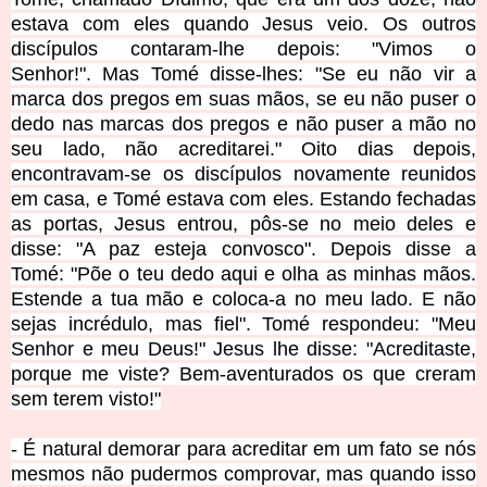
estava com eles quando Jesus veio.
Os outros
discípulos contaram-lhe depois: "Vimos o
Senhor!".
Mas Tomé disse-lhes:
"Se eu não vir a
marca dos pregos em suas mãos,
se eu não puser o
dedo nas marcas dos pregos
e não puser a mão no
seu lado, não acreditarei."
Oito dias depois,
encontravam-se os discípulos
novamente reunidos
em casa, e Tomé estava com eles.
Estando fechadas
as portas, Jesus entrou, pôs-se no meio deles e
disse:
"A paz esteja convosco". Depois disse a
Tomé:
"Põe o teu dedo aqui e olha as minhas mãos.
Estende a tua mão e coloca-a no meu lado.
E não
sejas incrédulo, mas fiel".
Tomé respondeu: "Meu
Senhor e meu Deus!"
Jesus lhe disse: "Acreditaste,
porque me viste?
Bem-aventurados os que creram
sem terem visto!"
- É natural demorar para acreditar em um fato se nós
mesmos não pudermos comprovar, mas quando isso