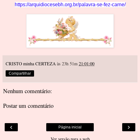
https://arquidiocesebh.org.br/palavra
-se-fez-carne/
CRISTO minha CERTEZA
às 23h 51m
21:01:00
Compartilhar
Nenhum comentário:
Postar um comentário
‹
›
Página inicial
Ver versão para a web