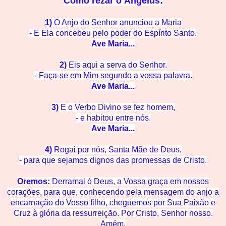
Como rezar o
Ângelus:
1)
O Anjo do Senhor anunciou a Maria
- E Ela concebeu pelo po
der do Espírito Santo.
Ave M
aria...
2)
Eis aqui a serva do Se
nhor.
- Faça-se em Mim segun
do a vossa palavra.
Ave M
aria...
3)
E o Verbo Divino se
fez homem,
- e habitou en
tre nós.
Ave Mar
ia...
4)
Rogai por nós, Santa Mãe de
Deus,
- para que sejamos dignos das promessas de C
risto.
Oremos:
Derramai ó Deus, a Vossa graça em nossos
corações, para que, conhecendo pela mensagem do anjo a
encarnação do Vosso filho, cheguemos
por Su
a Paixão e
Cruz à glória
da ressurreição. Por Cristo, Senhor nosso.
Amém.