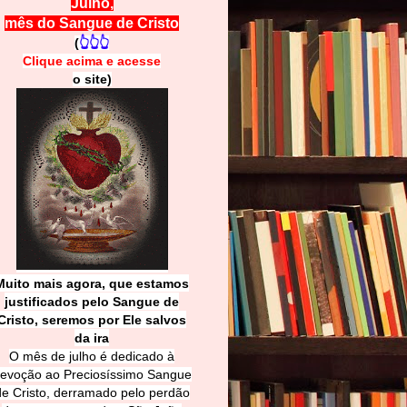
Julho,
mês do Sangue de Cristo
(
👆👆👆
Clique acima e
a
cesse
o site)
Muito mais agora, que estamos
justificados pelo Sangue de
Cri
sto, seremos por Ele salvos
da ira
O mês de julho é dedicado à
evoção ao Preciosíssimo Sangue
de Cristo, derramado pelo perdão