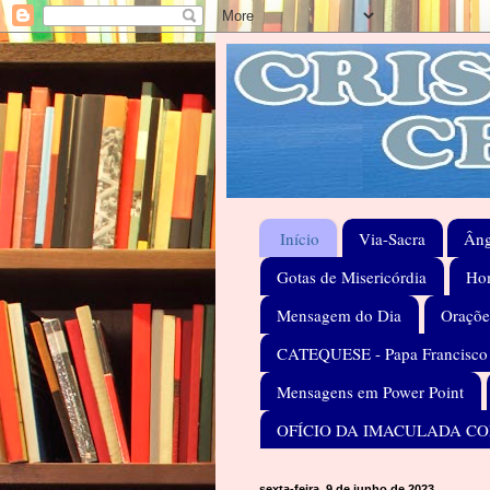
Início
Via-Sacra
Âng
Gotas de Misericórdia
Hom
Mensagem do Dia
Oraçõe
CATEQUESE - Papa Francisco
Mensagens em Power Point
OFÍCIO DA IMACULADA C
sexta-feira, 9 de junho de 2023