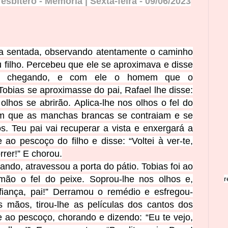
esbítero - Memória | Sexta-feira
- 09
/
06
/
2
0
23
a sentada, observando atentamente o caminho
 filho.
Percebeu que ele se aproximava e disse
stá chegando, e com ele o homem que o
Tobias se aproximasse do pai, Rafael lhe disse:
 olhos se abrirão.
Aplica-lhe nos olhos o fel do
om que as manchas brancas se contraiam e se
. Teu pai vai recuperar a vista e enxergará a
 ao pescoço do filho e disse: “Voltei à ver-te,
rrer!” E chorou.
çando, atravessou a porta do pátio.
Tobias foi ao
mão o fel do peixe. Soprou-lhe nos olhos e,
r
fiança, pai!” Derramou o remédio e esfregou-
mãos, tirou-lhe as películas dos cantos dos
e ao pescoço, chorando e dizendo: “Eu te vejo,