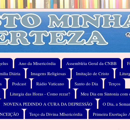
elus
Ano da Misericórdia
Assembléia Geral da CNBB
F
ilia Diária
Imagens Religiosas
Imitação de Cristo
Litur
s
Podcast
Rádio Vaticano
Santo do Dia
Terços
Liturgia das Horas - Como rezar?
Meu Dia em Sintonia com 
NOVENA PEDINDO A CURA DA DEPRESSÃO
O Dia, a Seman
ONCEIÇÃO
Terço da Divina MIsericórdia
Primeira Exortação 