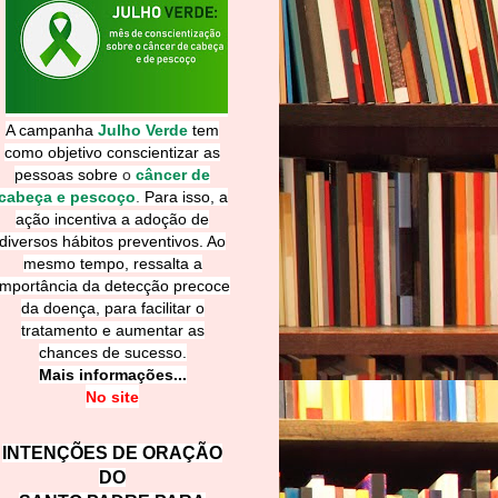
A campanha
Julho Verde
tem
como objetivo conscientizar as
pessoas sobre
o
câncer de
cabeça e pescoço
.
Para isso, a
ação incentiva a adoção de
diversos hábitos preventivos. Ao
mesmo tempo, ressalta a
importância da detecção precoce
da doença, para facilitar o
tratamento e aumentar as
chances de sucesso.
Mais informações...
No site
INTENÇÕES DE ORAÇÃO
DO