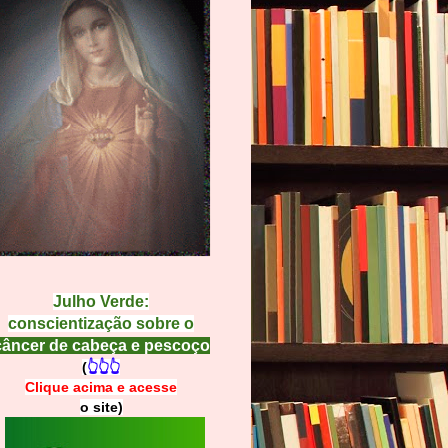
Julho Verde:
conscientização sobre o
câncer de cabeça e pescoço
(
👆👆👆
Clique acima e
a
cesse
o site)