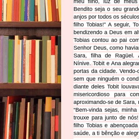
meu filho, luz de meus
Bendito seja o seu gran
anjos por todos os século
filho Tobias!” A seguir,
bendizendo a Deus em alta
Tobias contou ao pai com
Senhor Deus, como haviam
Sara, filha de Ragüel.
Nínive.
Tobit e Ana alegr
portas da cidade. Vendo-
sem que ninguém o condu
diante deles Tobit louvav
misericordioso para c
aproximando-se de Sara, m
“Bem-vinda sejas, minha f
trouxe para junto de nó
filho Tobias e abençoada
saúde, a ti bênção e alegr