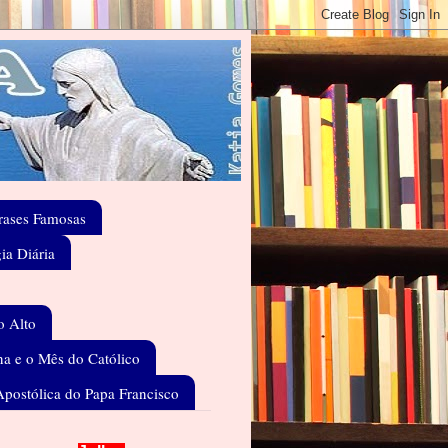
rases Famosas
gia Diária
o Alto
a e o Mês do Católico
Apostólica do Papa Francisco