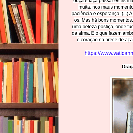
ouça e faça passar estes ma
muita, nos maus momentos
paciência e esperança. (...)
os. Mas há bons momentos,
uma beleza postiça, onde tudo
da alma. E o que fazem am
o coração na prece de açã
https://www.vatican
Oraçã