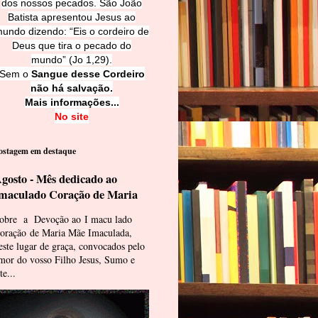
dos nossos pecados. São João
Batista apresentou Jesus ao
undo dizendo: “Eis o cordeiro de
Deus que tira o pecado do
mundo” (Jo 1,29).
Sem o
Sangue desse Cordeiro
não há salvação.
Mais informações...
No site
ostagem em destaque
gosto - Mês dedicado ao
maculado Coração de Maria
obre a Devoção ao I macu lado
oração de Maria Mãe Imaculada,
este lugar de graça, convocados pelo
mor do vosso Filho Jesus, Sumo e
te...