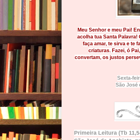
Meu Senhor e meu Pai! Env
acolha tua Santa Palavra!
faça amar
, te sirva e te f
criaturas. Fazei, ó
Pa
i
convertam, os j
ustos perse
Sexta-fei
São José 
Primeira Leitura (Tb
11,5