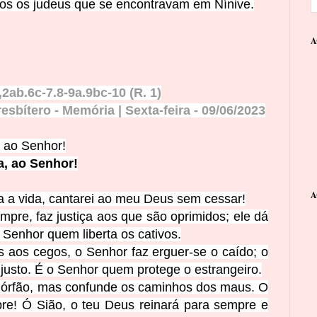
dos os judeus que se encontravam em Nínive.
A
2ab.6c-7.8-9a.9bc-10 (R. 1)
esbítero - Memória | Sexta-feira
- 09
/
06
/
2
0
23
 a
o Senhor!
, ao Senhor!
A
a a vida, cantarei ao meu Deus sem cessar!
mpre, faz justiça aos que são oprimidos; ele dá
 Senhor quem liberta os cativos.
 aos cegos, o Senhor faz erguer-se o caído; o
usto. É o Senhor quem protege o estrangeiro.
 órfão, mas confunde os caminhos dos maus. O
pre! Ó Sião,
o teu Deus reinará para sempre e