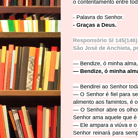
o contentamento entre to
- Palavra do
Senhor.
- Graç
as a Deus.
Responsório Sl 145(146),
São José de Anchieta, pr
— Bendize, ó minha alma,
— Bendize, ó minha alma
— Bendirei ao Senh
or tod
— O Senhor é fiel para se
alimento aos famintos, é o
— O Senhor abre os olhos
Senhor ama aquele que é j
— Ele ampara a viúva e o
Senhor reinará para sem