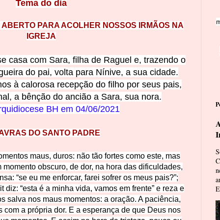
Tema do
dia
m
O ABERT
O PARA ACOLHER NOSSOS IRMÃOS NA
IGREJA
se casa com Sara, filha de Raguel e, trazendo o
ueira do pai, volta para Nínive, a sua cidade.
mos à calorosa recepção do filho por seus pais,
inal, a bênção do ancião a Sara, sua nora.
P
rquidiocese BH em
04/06/2021
A
AVRAS DO SANTO PADRE
I
S
mentos maus, duros: não tão fortes como este, mas
C
momento obscuro, de dor, na hora das dificuldades,
n
a: “se eu me enforcar, farei sofrer os meus pais?”;
a
it diz: “esta é a minha vida, vamos em frente” e reza e
E
nos salva nos maus momentos: a oração. A paciência,
 com a própria dor. E a esperança de que Deus nos