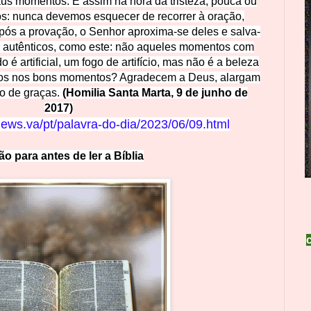
us momentos. E assim na hora da tristeza, pouca ou
: nunca devemos esquecer de recorrer à oração,
 Após a provação, o Senhor aproxima-se deles e salva-
 autênticos, como este: não aqueles momentos com
 é artificial, um fogo de artifício, mas não é a beleza
bos nos bons momentos? Agradecem a Deus, alargam
o de graças.
(Homilia Santa Marta, 9 de junho de
2017)
news.va/pt/palavr
a-do-dia/2023/06/09.html
o para antes de ler a Bíblia