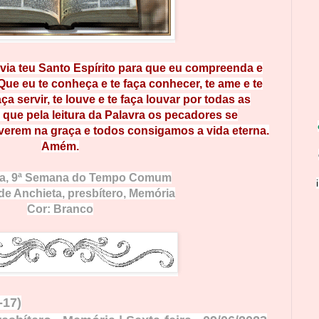
ia t
eu
Santo Espírito para que eu compreenda e
Que eu t
e
c
o
nheça
e te faça conhecer, te ame e te
aça
se
r
v
i
r,
t
e l
o
uv
e e te f
aça louvar por todas as
,
q
ue
pela lei
tura da Palavra os pecadores se
ver
em
na
graç
a e todos consigamos a vida eterna.
Amém.
ra,
9ª Semana do Tempo Comum
de Anchieta, presbítero
, Memória
Cor: Branco
-17)