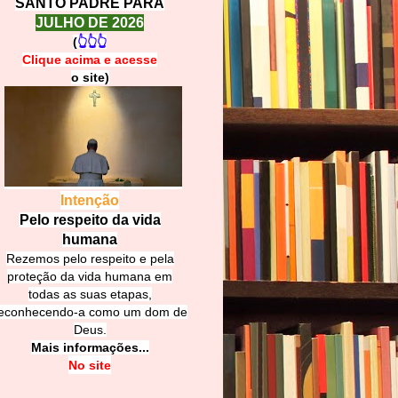
SANTO PADRE PARA
JULHO DE 2026
(
👆👆👆
Clique acima e
a
cesse
o site)
Intenção
Pelo respeito da vida
humana
Rezemos pelo respeito e pela
proteção da vida humana em
todas as suas etapas,
econhecendo-a como um dom de
Deus.
Mais informações...
No site