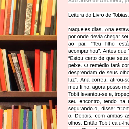
São José de Anchieta, pr
Leitura do Livro d
e Tobias.
Naqueles dias,
Ana estav
por onde devia chegar seu
ao pai: “Teu filho e
acompanhou”.
Antes que 
“Estou certo de que seus
peixe. O remédio fará c
desprendam de seus olhos
luz”.
Ana correu, atirou-se
meu filho, agora posso mo
Tobit levantou-se e, trope
seu encontro, tendo na 
segurando-o, disse: “Con
o.
Depois, com ambas as 
olhos.
Então Tobit caiu-lh