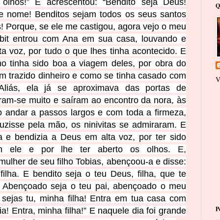
 olhos!”
E acrescentou: “Bendito seja Deus!
Q
de nome! Benditos sejam todos os seus santos
s!
Porque, se ele me castigou, agora vejo o meu
 Tobit entrou com Ana em sua casa, louvando e
 voz, por tudo o que lhes tinha acontecido. E
o tinha sido boa a viagem deles, por obra do
 trazido dinheiro e como se tinha casado com
V
 Aliás, ela já se aproximava das portas de
aram-se muito e saíram ao encontro da nora, às
o andar a passos largos e com toda a firmeza,
zisse pela mão, os ninivitas se admiraram.
E
a e bendizia a Deus em alta voz, por ter sido
om ele e por lhe ter aberto os olhos. E,
ulher de seu filho Tobias, abençoou-a e disse:
ilha. E bendito seja o teu Deus, filha, que te
s! Abençoado seja o teu pai, abençoado o meu
 sejas tu, minha filha! Entra em tua casa com
P
ia! Entra, minha filha!” E naquele dia foi grande