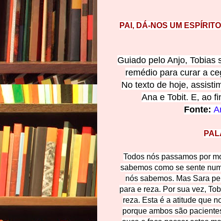
PAI, DÁ-NOS UM ESPÍRIT
Guiado pelo Anjo, Tobias 
remédio para curar a ceg
No
texto de hoje, assisti
Ana e Tobit. E, ao f
Fonte:
A
PAL
Todos nós passamos por mo
sabemos como se sente num 
nós sabemos. Mas Sara pens
para e reza. Por sua vez, Tob
reza. Esta é a atitude que 
porque ambos são pacientes