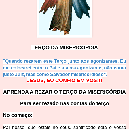
TERÇO DA MIS
ERICÓRDIA
"Quando rezarem este Terço junto aos agonizantes, Eu
me colocarei entre o Pai e a alma agonizante, não como
justo Jui
z, mas com
o Salvador misericordioso".
JESUS, EU CONFIO EM
VÓS!!!
APRENDA A REZAR O TERÇO DA MIS
ERICÓRDIA
Para ser rezado nas
contas do terço
No começ
o:
Pai nosso, que estais no céus, santificado seja o vosso