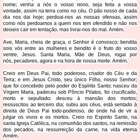
nome; venha a nós o vosso reino, seja feita a vossa
vontade, assim na terra como no céu. O pão nosso de cada
dia nos dai hoje; perdoai-nos as nossas ofensas, assim
como nós perdoamo
s a quem nos tem ofendido e não nos
deixeis cair em tentação, mas livrai-nos do mal. Amém.
Ave, Maria, cheia de graça, o Senhor é convosco
; bendita
sois vós entre as mulheres e bendito é o fruto do vosso
ventre, Jesus. Santa Maria, Mãe de Deus, rogai por
nós,
pecadores, agora e na hora de nossa morte. Amém.
Creio em Deus Pai, todo poderoso, criador do Céu e da
Terra; e em Jesus Cristo, seu único Filho, nosso Senhor;
que foi concebido pelo poder do Espírito Santo; nasceu da
Virgem Maria, padeceu sob Pôncio Pilatos, foi crucificado,
morto e sepultado; desceu à mansão dos mortos;
ressuscitou ao terceiro dia; subiu aos céus, está sentado à
direita de Deus Pai todo-poderoso, de onde há de vir a
julgar os vivos e os mortos. Creio no Espirito S
anto, na
santa Igreja Católica, na comunhão dos santos, na remissão
dos pecados, na ressurreição da carne, na vida eterna
Amém.