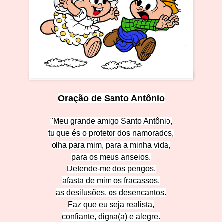
Oração de Santo Ant
ô
nio
"Meu grande amigo Santo A
ntônio,
tu que és o protetor dos na
morados,
olha para mim, para a m
inha vida,
para os meus a
nseios.
Defende-me do
s perigos,
afasta de mim os frac
assos,
as desilusões, os des
encantos.
Faz que eu seja
realista,
confiante, digna(a) e
alegre.