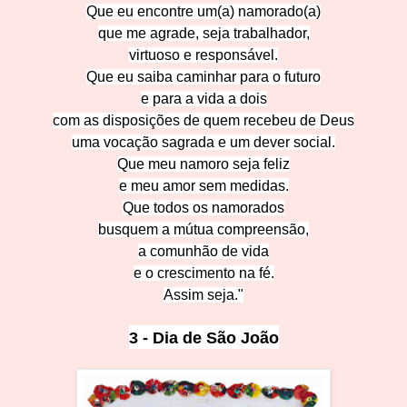
Que eu encontre um(a) namorad
o(a)
que me agrade, seja t
rabalhador,
virtuoso e r
esponsável.
Que eu saiba caminha
r para o futuro
e par
a a vida a dois
com as disposições de quem recebeu d
e Deus
uma vocação sagrada e um d
ever social.
Que meu namoro seja
feliz
e meu amor sem med
idas.
Que todos os namo
rados
busquem a mútua com
preensão,
a comunhão
de vida
e o cresci
mento na fé.
Assi
m
seja."
3 - Dia de São
João