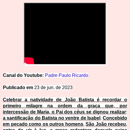
Canal
d
o
Y
o
u
t
u
be:
Padre
Paulo
Ricardo
Publicado em
23 de jun. de 2023
Celebrar a natividade de João Batista é recordar o
primeiro milagre na ordem da graça que, por
intercessão de Maria, o Pai dos céus se dignou realizar
:
a santificação do Batista no ventre de Isabel
.
Concebido
em pecado como os outros homens
,
São João recebeu
,