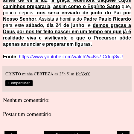
antes de vir à luz
,
a graça redentora daquele cujos
caminhos prepararia
,
assim como o Espírito Santo
que,
pouco depois,
nos seria enviado de junto do Pai por
Nosso Senhor
. Assista à homilia do
Padre Paulo Ricardo
para este
sábado, dia 24 de junho
, e
demos graças a
Deus por nos ter feito nascer em um tempo em que já é
realidade viva e vivificante o que o Precursor pôde
apenas anunciar e preparar em figuras.
Fonte:
https://www.youtube.com/watch?v=Ks7ICduq3vU
CRISTO minha CERTEZA
às 23h 51m
19:33:00
Compartilhar
Nenhum comentário:
Postar um comentário