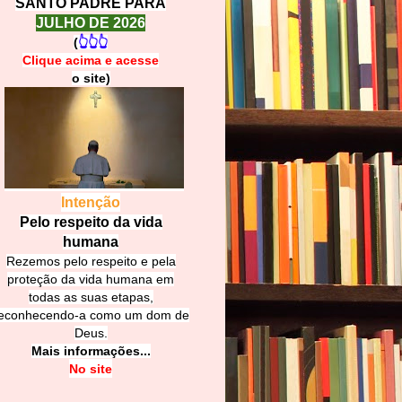
SANTO PADRE PARA
JULHO DE 2026
(
👆👆👆
Clique acima e
a
cesse
o site)
Intenção
Pelo respeito da vida
humana
Rezemos pelo respeito e pela
proteção da vida humana em
todas as suas etapas,
econhecendo-a como um dom de
Deus.
Mais informações...
No site