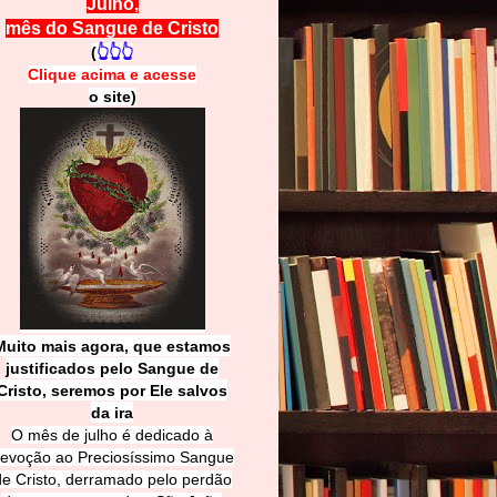
Julho,
mês do Sangue de Cristo
(
👆👆👆
Clique acima e
a
cesse
o site)
Muito mais agora, que estamos
justificados pelo Sangue de
Cri
sto, seremos por Ele salvos
da ira
O mês de julho é dedicado à
evoção ao Preciosíssimo Sangue
de Cristo, derramado pelo perdão