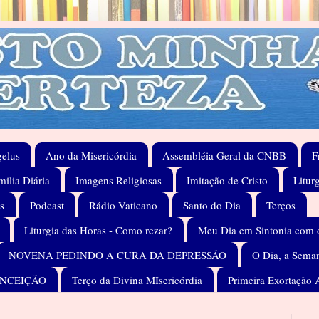
elus
Ano da Misericórdia
Assembléia Geral da CNBB
F
ilia Diária
Imagens Religiosas
Imitação de Cristo
Litur
s
Podcast
Rádio Vaticano
Santo do Dia
Terços
Liturgia das Horas - Como rezar?
Meu Dia em Sintonia com 
NOVENA PEDINDO A CURA DA DEPRESSÃO
O Dia, a Seman
ONCEIÇÃO
Terço da Divina MIsericórdia
Primeira Exortação 