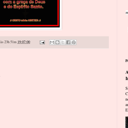
m
às 23h 51m
19:07:00
P
A
o
I
S
C
n
a
E