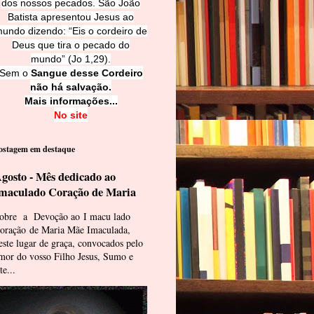
dos nossos pecados. São João
Batista apresentou Jesus ao
undo dizendo: “Eis o cordeiro de
Deus que tira o pecado do
mundo” (Jo 1,29).
Sem o
Sangue desse Cordeiro
não há salvação.
Mais informações...
No site
ostagem em destaque
gosto - Mês dedicado ao
maculado Coração de Maria
obre a Devoção ao I macu lado
oração de Maria Mãe Imaculada,
este lugar de graça, convocados pelo
mor do vosso Filho Jesus, Sumo e
te...