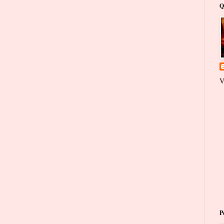
Q
V
P