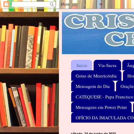
Início
Via-Sacra
Âng
Gotas de Misericórdia
Hom
Mensagem do Dia
Oraçõe
CATEQUESE - Papa Francisco
Mensagens em Power Point
OFÍCIO DA IMACULADA C
sábado, 24 de junho de 2023