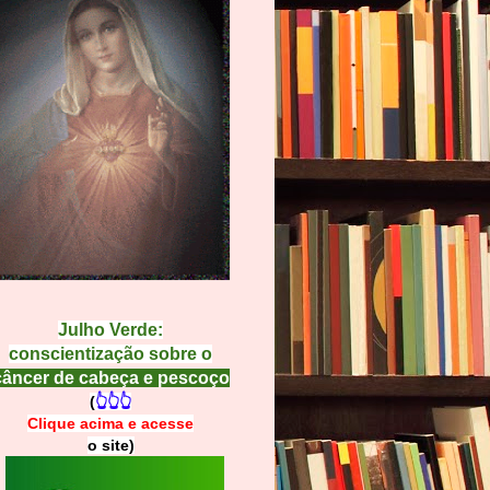
Julho Verde:
conscientização sobre o
câncer de cabeça e pescoço
(
👆👆👆
Clique acima e
a
cesse
o site)