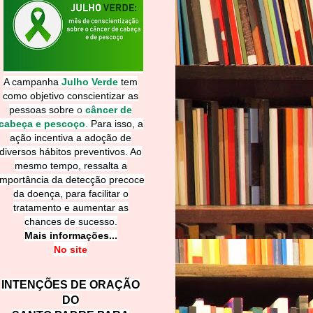
A campanha
Julho Verde
tem
como objetivo conscientizar as
pessoas sobre
o
câncer de
cabeça e pescoço
.
Para isso, a
ação incentiva a adoção de
diversos hábitos preventivos. Ao
mesmo tempo, ressalta a
importância da detecção precoce
da doença, para facilitar o
tratamento e aumentar as
chances de sucesso.
Mais informações...
No site
INTENÇÕES DE ORAÇÃO
DO