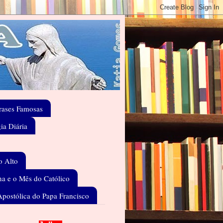
rases Famosas
gia Diária
o Alto
a e o Mês do Católico
Apostólica do Papa Francisco