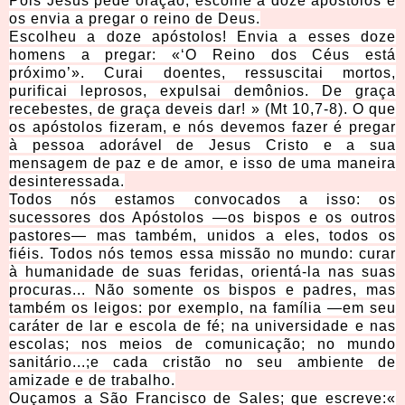
Pois Jesus pede oração, escolhe a doze apóstolos e
os envia a pregar o reino de Deus.
Escolheu a doze apóstolos! Envia a esses doze
homens a pregar: «‘O Reino dos Céus está
próximo’». Curai doentes, ressuscitai mortos,
purificai leprosos, expulsai demônios. De graça
recebestes, de graça deveis dar! » (Mt 10,7-8). O que
os apóstolos fizeram, e nós devemos fazer é pregar
à pessoa adorável de Jesus Cristo e a sua
mensagem de paz e de amor, e isso de uma maneira
desinteressada.
Todos nós estamos convocados a isso: os
sucessores dos Apóstolos —os bispos e os outros
pastores— mas também, unidos a eles, todos os
fiéis. Todos nós temos essa missão no mundo: curar
à humanidade de suas feridas, orientá-la nas suas
procuras... Não somente os bispos e padres, mas
também os leigos: por exemplo, na família —em seu
caráter de lar e escola de fé; na universidade e nas
escolas; nos meios de comunicação; no mundo
sanitário...;e cada cristão no seu ambiente de
amizade e de trabalho.
Ouçamos a São Francisco de Sales; que escreve:«