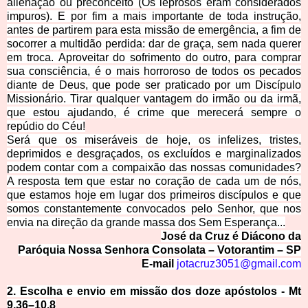
alienação ou preconceito (Os leprosos eram considerados
impuros). E por fim a mais importante de toda instrução,
antes de partirem para esta missão de emergência, a fim de
socorrer a multidão perdida: dar de graça, sem nada querer
em troca. Aproveitar do sofrimento do outro, para comprar
sua consciência, é o mais horroroso de todos os pecados
diante de Deus, que pode ser praticado por um Discípulo
Missionário. Tirar qualquer vantagem do irmão ou da irmã,
que estou ajudando, é crime que merecerá sempre o
repúdio do Céu!
Será que os miseráveis de hoje, os infelizes, tristes,
deprimidos e desgraçados, os excluídos e marginalizados
podem contar com a compaixão das nossas comunidades?
A resposta tem que estar no coração de cada um de nós,
que estamos hoje em lugar dos primeiros discípulos e que
somos constantemente convocados pelo Senhor, que nos
envia na direção da grande massa dos Sem Esperança...
José da Cruz é Diácono da
Paróquia Nossa Senhora Consolata – Votorantim – SP
E-mail
jotacruz3051@gmail.com
2. Escolha e envio em missão
dos doze apóstolos - Mt
9,36–10,8