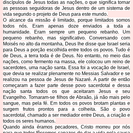
discípulos de Jesus todas as nações, o que significa tornar
as pessoas seguidoras de Jesus dentro de um sistema de
vida segundo o projeto de Deus para este mundo.
O alcance da missão é limitado, porque limitados somos
todos nós. Eram apenas doze enviados a toda a
humanidade. Eram sempre um pequeno rebanho. Um
pequeno rebanho, mas significativo. Conversando com
Moisés no alto da montanha, Deus lhe disse que Israel seria
para Deus a porção escolhida entre todos os povos. Tudo é
de Deus, a terra toda é de Deus. No entanto, no meio das
nações, como fermento na massa, ele colocou um reino de
sacerdotes, uma nação santa. Essa foi a vocação de Israel,
que devia se realizar plenamente no Messias Salvador e se
realizou na pessoa de Jesus de Nazaré. A partir de então
começaram a fazer parte desse povo sacerdotal e dessa
nação santa todos os que aceitaram Jesus e seu
Evangelho. Tornaram-se filhos de Abraão, já não mais pelo
sangue, mas pela fé. Em todos os povos brotam plantas e
surgem frutos prontos para a colheita. São o povo
sacerdotal, chamado a ser mediador entre Deus, a criação e
todos os seres humanos.
Quando ainda éramos pecadores, Cristo morreu por nós
para que todos fôssemos capazes de dar a vida pela causa