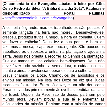
(O comentário do Evangelho abaixo é feito por Côn.
Celso Pedro da Silva, ‘A Bíblia dia a dia 2017’, Paulinas e
disponibilizado no Portal Paulinas
-
http://comeceodiafeliz.com.br/evangelho
)
A colheita é grande, mas os trabalhadores são poucos. A
semente lançada na terra não morreu. Desenvolveu-se,
cresceu, produziu frutos. Chegou a hora da colheita. Quem
vai fazer a colheita? Deus fez a sua parte, é hora de
fazermos a nossa, e aparece pouca gente. São poucos os
trabalhadores dispostos a entrar na plantação e ajudar na
safra. Jesus nos orienta a recorrer ao Senhor da plantação.
Que ele mande muitos ceifeiros bem-dispostos. Deus não
deve fazer tudo sozinho: a semeadura, o cuidado com a
planta e ainda providenciar operários para a colheita.
Jesus chamou os Doze. Chamou-os de apóstolos e os
enviou em missão. Na lista dos Doze se diz que Judas
Iscariotes foi traidor. Eram só doze, e um não deu certo.
Foram enviados primeiramente às ovelhas perdidas da casa
de Israel. Depois da Ascensão de Jesus, partiriam pelo
mundo afora Deviam provar a sua fé e enfrentar as
dificuldades da missão. Partiram com a missão de tornar