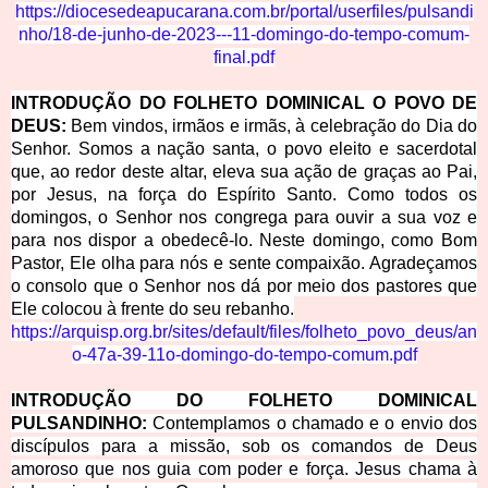
https://diocesedeapucarana.com.br/po
rtal/userfiles/pulsandi
nho/18-de-junho-de-2023---11-domingo-do-tempo-comum-
final.pdf
INTRODUÇÃO DO FOLHETO DOMINICAL O POVO DE
DEUS:
Bem vindos, irmãos e irmãs, à celebração do Dia do
Senhor. Somos a nação santa, o povo eleito e sacerdotal
que, ao redor deste altar, eleva sua ação de graças ao Pai,
por Jesus, na força do Espírito Santo. Como todos os
domingos, o Senhor nos congrega para ouvir a sua voz e
para nos dispor a obedecê-lo. Neste domingo, como Bom
Pastor, Ele olha para nós e sente compaixão. Agradeçamos
o consolo que o Senhor nos dá por meio dos pastores que
Ele colocou à frente do seu rebanho.
https://arquisp.org.br/sites/default/files/folheto_povo_deus/an
o-47a-39-11o-domingo-do-tempo-comum.pdf
INTRODUÇÃO DO FOLHETO DOMINICAL
PULSANDINHO:
Contemplamos o chamado e o envio dos
discípulos para a missão, sob os comandos de Deus
amoroso que nos guia com poder e força. Jesus chama à