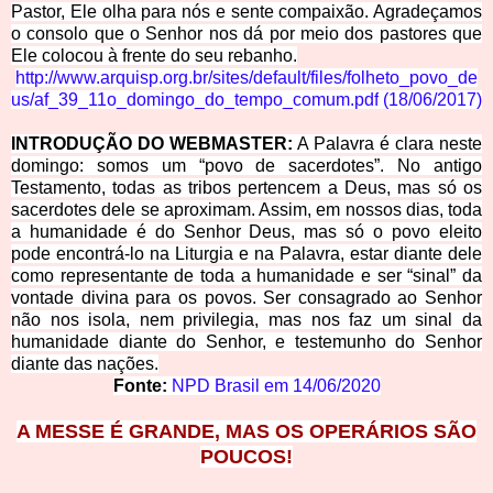
Pastor, Ele olha para nós e sente compaixão. Agradeçamos
o consolo que o Senhor nos dá por meio dos pastores que
Ele colocou à frente do seu rebanho.
http://www.arquisp.org.br/sites/default/files/folheto_povo_de
us/af_39_11o_domingo_do_tempo_comum.pdf
(
18/06/2017
)
INTRODUÇÃO DO WEBMASTER:
A Palavra é clara neste
domingo: somos um “povo de sacerdotes”. No antigo
Testamento, todas as tribos pertencem a Deus, mas só os
sacerdotes dele se aproximam. Assim, em nossos dias, toda
a humanidade é do Senhor Deus, mas só o povo eleito
pode encontrá-lo na Liturgia e na Palavra, estar diante dele
como representante de toda a humanidade e ser “sinal” da
vontade divina para os povos. Ser consagrado ao Senhor
não nos isola, nem privilegia, mas nos faz um sinal da
humanidade diante do Senhor, e testemunho do Senhor
diante das nações.
Fonte:
NPD Brasil em
14/06/2020
A MESSE É GRANDE, MAS OS OPERÁRIOS SÃO
POUCOS!