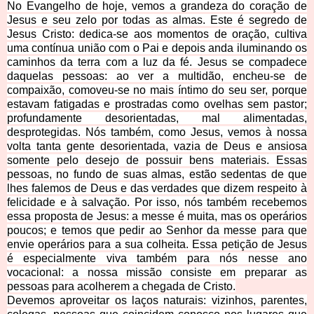
No Evangelho de hoje, vemos a grandeza do coração de
Jesus e seu zelo por todas as almas. Este é segredo de
Jesus Cristo: dedica-se aos momentos de oração, cultiva
uma contínua união com o Pai e depois anda iluminando os
caminhos da terra com a luz da fé. Jesus se compadece
daquelas pessoas: ao ver a multidão, encheu-se de
compaixão, comoveu-se no mais íntimo do seu ser, porque
estavam fatigadas e prostradas como ovelhas sem pastor;
profundamente desorientadas, mal alimentadas,
desprotegidas. Nós também, como Jesus, vemos à nossa
volta tanta gente desorientada, vazia de Deus e ansiosa
somente pelo desejo de possuir bens materiais. Essas
pessoas, no fundo de suas almas, estão sedentas de que
lhes falemos de Deus e das verdades que dizem respeito à
felicidade e à salvação. Por isso, nós também recebemos
essa proposta de Jesus: a messe é muita, mas os operários
poucos; e temos que pedir ao Senhor da messe para que
envie operários para a sua colheita. Essa petição de Jesus
é especialmente viva também para nós nesse ano
vocacional: a nossa missão consiste em preparar as
pessoas para acolherem a chegada de Cristo.
Devemos aproveitar os laços naturais: vizinhos, parentes,