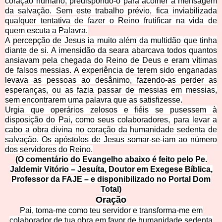
coração humano, predispondo-o para acolher a mensagem
da salvação. Sem este trabalho prévio, fica inviabilizada
qualquer tentativa de fazer o Reino frutificar na vida de
quem escuta a Palavra.
A percepção de Jesus ia muito além da multidão que tinha
diante de si. A imensidão da seara abarcava todos quantos
ansiavam pela chegada do Reino de Deus e eram vítimas
de falsos messias. A experiência de terem sido enganadas
levava as pessoas ao desânimo, fazendo-as perder as
esperanças, ou as fazia passar de messias em messias,
sem encontrarem uma palavra que as satisfizesse.
Urgia que operários zelosos e fiéis se pusessem à
disposição do Pai, como seus colaboradores, para levar a
cabo a obra divina no coração da humanidade sedenta de
salvação. Os apóstolos de Jesus somar-se-iam ao número
dos servidores do Reino.
(O comentário do Evangelho abaixo é feito pelo Pe.
Jaldemir Vitório – Jesuíta, Doutor em Exegese Bíblica,
Professor da FAJE –
e disponibilizado no Portal Dom
Total)
Oração
Pai, toma-me como teu servidor e transforma-me em
colaborador de tua obra em favor de humanidade sedenta