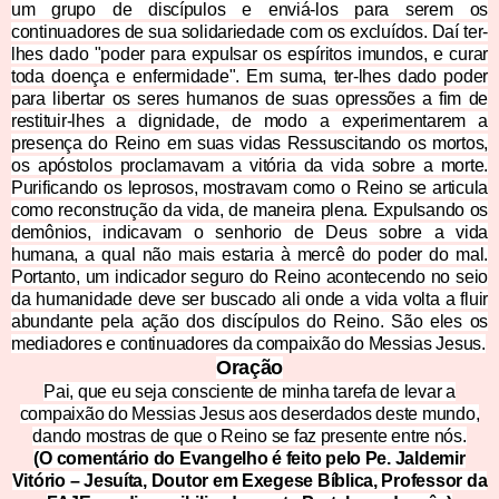
um grupo de discípulos e enviá-los para serem os
continuadores de sua solidariedade com os excluídos. Daí ter-
lhes dado "poder para expulsar os espíritos imundos, e curar
toda doença e enfermidade". Em suma, ter-lhes dado poder
para libertar os seres humanos de suas opressões a fim de
restituir-lhes a dignidade, de modo a experimentarem a
presença do Reino em suas vidas Ressuscitando os mortos,
os apóstolos proclamavam a vitória da vida sobre a morte.
Purificando os leprosos, mostravam como o Reino se articula
como reconstrução da vida, de maneira plena. Expulsando os
demônios, indicavam o
senhorio de Deus sobre a vida
humana, a qual não mais estaria à mercê do poder do mal.
Portanto, um indicador seguro do Reino acontecendo no seio
da humanidade deve ser buscado ali onde a vida volta a fluir
abundante pela ação dos discípulos do Reino. São eles os
mediadores e continuadores da compaixão do Messias Jesus.
Oração
Pai, que eu seja consciente de minha tarefa de levar a
compaixão do Messias Jesus aos deserdados deste mundo,
dando mostras de que o Reino se faz presente entre nós.
(O comentário do Evangelho é feito pelo Pe. Jaldemir
Vitório – Jesuíta, Doutor em Exegese Bíblica, Professor da