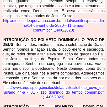
todos, igualmente. Que levemos sempre a esperança
curativa, que resgata o sentido da vida e a torna plenamente
realizada como Deus a quer. É essa a missão dos
discípulos e missionários de Jesus Cristo.
http://diocesedeapucarana.com.br/portal/userfiles/pulsandin
ho/14-de-junho-de-2020---11-tempo-
comum.pdf
(
1
4/06/2020
)
INTRODUÇÃO DO FOLHETO DOMINICAL O POVO DE
DEUS:
Bem vindos, irmãos e irmãs, à celebração do Dia do
Senhor. Somos a nação santa, o povo eleito e sacerdotal
que, ao redor deste altar, eleva sua ação de graças ao Pai,
por Jesus, na força do Espírito Santo. Como todos os
domingos, o Senhor nos congrega para ouvir a sua voz e
para nos dispor a obedecê-lo. Neste domingo, como Bom
Pastor, Ele olha para nós e sente compaixão. Agradeçamos
o consolo que o Senhor nos dá por meio dos pastores que
Ele colocou à frente do seu rebanho.
http://www.arquisp.org.br/sites/default/files/folheto_povo_de
us/ano_44-a_-_31_-_11o_domingo_do_tempo_comum.pdf
(
14/06/2020
)
INTRODUÇÃO DO FOLHETO DOMINICAL