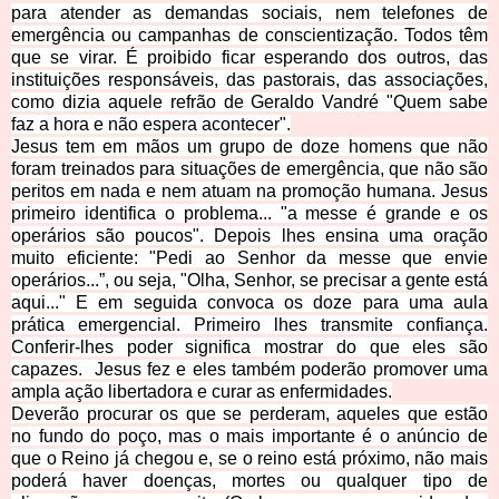
para atender as demandas sociais, nem telefones de
emergência ou campanhas de conscientização. Todos têm
que se virar. É proibido ficar esperando dos outros, das
instituições responsáveis, das pastorais, das associações,
como dizia aquele refrão de Geraldo Vandré "Quem sabe
faz a hora e não espera acontecer".
Jesus tem em mãos um grupo de doze homens que não
foram treinados para situações de emergência, que não são
peritos em nada e nem atuam na promoção humana. Jesus
primeiro identifica o problema... "a messe é grande e os
operários são poucos". Depois lhes ensina uma oração
muito eficiente: "Pedi ao Senhor da messe que envie
operários...”, ou seja, "Olha, Senhor, se precisar a gente está
aqui..." E em seguida convoca os doze para uma aula
prática emergencial. Primeiro lhes transmite confiança.
Conferir-lhes poder significa mostrar do que eles são
capazes. Jesus fez e eles também poderão promover uma
ampla ação libertadora e curar as enfermidades.
Deverão procurar os que se perderam, aqueles que estão
no fundo do poço, mas o mais importante é o anúncio de
que o Reino já chegou e, se o reino está próximo, não mais
poderá haver doenças, mortes ou qualquer tipo de