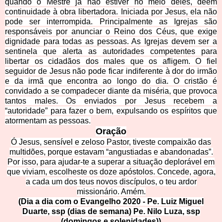
quando o Mestre já não estiver no meio deles, deem
continuidade à obra libertadora. Iniciada por Jesus, ela não
pode ser interrompida. Principalmente as Igrejas são
responsáveis por anunciar o Reino dos Céus, que exige
dignidade para todas as pessoas. As Igrejas devem ser a
sentinela que alerta as autoridades competentes para
libertar os cidadãos dos males que os afligem. O fiel
seguidor de Jesus não pode ficar indiferente à dor do irmão
e da irmã que encontra ao longo do dia. O cristão é
convidado a se compadecer diante da miséria, que provoca
tantos males. Os enviados por Jesus recebem a
“autoridade” para fazer o bem, expulsando os espíritos que
atormentam as pessoas.
Oração
Ó Jesus, sensível e zeloso Pastor, tiveste compaixão das
multidões, porque estavam “angustiadas e abandonadas”.
Por isso, para ajudar-te a superar a situação deplorável em
que viviam, escolheste os doze apóstolos. Concede, agora,
a cada um dos teus novos discípulos, o teu ardor
missionário. Amém.
(Dia a dia com o Evangelho 2020 - Pe. Luiz Miguel
Duarte, ssp (dias de semana) Pe. Nilo Luza, ssp
(domingos e solenidades))