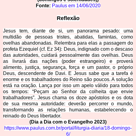
Fonte:
Paulus em
14/06/2020
Reflexão
Jesus tem, diante de si, um panorama pesado: uma
multidão de pessoas tristes, abatidas, famintas, como
ovelhas abandonadas. Relembra para elas a passagem do
profeta Ezequiel (cf. Ez 34): Deus, indignado com o descaso
das autoridades, cuidará pessoalmente das ovelhas. Deus
as livrará das nações (poder estrangeiro) e proverá
alimento, justiça, segurança, força e um pastor, o próprio
Deus, descendente de Davi. E Jesus sabe que a tarefa é
enorme e os trabalhadores do Reino são poucos. A solução
está na oração. Lança por isso um apelo válido para todos
os tempos: “Peçam ao Senhor da colheita que envie
trabalhadores”. Jesus chama os doze apóstolos e os dota
de sua mesma autoridade: deverão percorrer o mundo,
transformando as relações humanas, estabelecendo o
reinado do Deus libertador.
(Dia a Dia com o Evangelho 2
023)
https://www.paulus.com.br/portal/liturgia-diaria/18-domingo-
6/