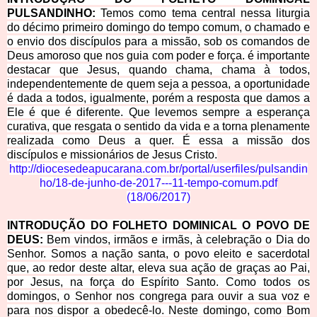
PULSANDINHO:
Temos como tema central nessa liturgia
do décimo primeiro domingo do tempo comum, o chamado e
o envio dos discípulos para a missão, sob os comandos de
Deus amoroso que nos guia com poder e força. é importante
destacar que Jesus, quando chama, chama à todos,
independentemente de quem seja a pessoa, a oportunidade
é dada a todos, igualmente, porém a resposta que damos a
Ele é que é diferente. Que levemos sempre a esperança
curativa, que resgata o sentido da vida e a torna plenamente
realizada como Deus a quer. É essa a missão dos
discípulos e missionários de Jesus Cristo.
http://diocesedeapucarana.com.br/portal/userfiles/pulsandin
ho/18-de-junho-de-2017---11-tempo-comum.pdf
(
18/06/2017
)
INTRODUÇÃO DO FOLHETO DOMINICAL O POVO DE
DEUS:
Bem vindos, irmãos e irmãs, à celebração o Dia do
Senhor. Somos a nação santa, o povo eleito e sacerdotal
que, ao redor deste altar, eleva sua ação de graças ao Pai,
por Jesus, na força do Espírito Santo. Como todos os
domingos, o Senhor nos congrega para ouvir a sua voz e
para nos dispor a obedecê-lo. Neste domingo, como Bom