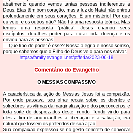
abatimento quando vemos tantas pessoas indiferentes a
Deus. Elas têm bom coração, mas a luz do Natal não entrou
profundamente em seus corações. É um mistério! Por que
eu vejo, e os outros não? Não há uma resposta teórica. Mas
temos uma resposta 'prática': Jesus chamou seus
discípulos, deu-lhes poder para curar toda doença e os
enviou para as pessoas.
— Que tipo de poder é esse? Nossa alegria e nosso sorriso,
porque sabemos que o Filho de Deus veio para nos salvar.
https://family.evangeli.net/pt/feria/2023-06-18
Comentário do Evangelho
O MESSIAS COMPASSIVO
A característica da ação do Messias Jesus foi a compaixão.
Por onde passava, seu olhar recaía sobre os doentes e
sofredores, as vítimas da marginalização e dos preconceitos, e
toda sorte d
e desprezados deste mundo. Tendo vindo para
eles a fim de anunciar-lhes a libertação e a salvação, era
natural que fossem os preferidos de sua ação.
Sua compaixão expressou-se no gesto concreto de convocar