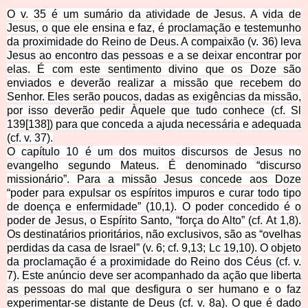
O v. 35 é um sumário da atividade de Jesus. A vida de
Jesus, o que ele ensina e faz, é proclamação e testemunho
da proximidade do Reino de Deus. A compaixão (v. 36) leva
Jesus ao encontro das pessoas e a se deixar encontrar por
elas. É com este sentimento divino que os Doze são
enviados e deverão realizar a missão que recebem do
Senhor. Eles serão poucos, dadas as exigências da missão,
por isso deverão pedir Àquele que tudo conhece (cf. Sl
139[138]) para que conceda a ajuda necessária e adequada
(cf. v. 37).
O capítulo 10 é um dos muitos discursos de Jesus no
evangelho segundo Mateus. É denominado “discurso
missionário”. Para a missão Jesus concede aos Doze
“poder para expulsar os espíritos impuros e curar todo tipo
de doença e enfermidade” (10,1). O poder concedido é o
poder de Jesus, o Espírito Santo, “força do Alto” (cf. At 1,8).
Os destinatários prioritários, não exclusivos, são as “ovelhas
perdidas da casa de Israel” (v. 6; cf. 9,13; Lc 19,10). O objeto
da proclamação é a proximidade do Reino dos Céus (cf. v.
7). Este anúncio deve ser acompanhado da ação que liberta
as pessoas do mal que desfigura o ser humano e o faz
experimentar-se distante de Deus (cf. v. 8a). O que é dado