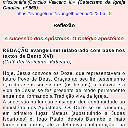
missionária´(Concilio Vaticano II)»
(Catecismo da Igreja
Católica, nº 868)
https://evangeli.net/evangelho/feria/2023-06-18
Reflexão
A sucessão dos Apóstolos. O Colégio apostólico
REDAÇÃO evangeli.net (elaborado com base nos
textos de Bento XVI)
(Città del Vaticano, Vaticano)
Hoje, Jesus convoca os Doze, que representavam o
futuro Povo de Deus. Graças ao seu fiel testemunho
e, o dos seus sucessores (os bispos), a palavra e a
vida de Jesus se fez presente de modo permanente
entre nós, formando a Tradição viva da Igreja.
A sucessão na função episcopal deu continuidade ao
ministério dos Apóstolos. Os Doze se os vinculou,
em primeiro lugar Mateus (substituindo a Judas
Iscariotes) e, logo Paulo, depois Barnabé e mais
tarde com outros, até a definitiva configuração—na