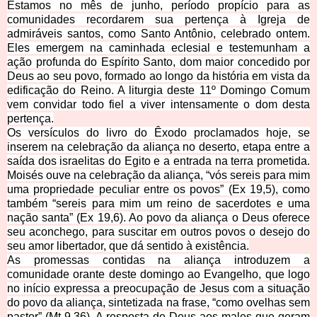
Estamos no mês de junho, período propício para as
comunidades recordarem sua pertença à Igreja de
admiráveis santos, como Santo Antônio, celebrado ontem.
Eles emergem na caminhada eclesial e testemunham a
ação profunda do Espírito Santo, dom maior concedido por
Deus ao seu povo, formado ao longo da história em vista da
edificação do Reino. A liturgia deste 11º Domingo Comum
vem convidar todo fiel a viver intensamente o dom desta
pertença.
Os versículos do livro do Êxodo proclamados hoje, se
inserem na celebração da aliança no deserto, etapa entre a
saída dos israelitas do Egito e a entrada na terra prometida.
Moisés ouve na celebração da aliança, “vós sereis para mim
uma propriedade peculiar entre os povos” (Ex 19,5), como
também “sereis para mim um reino de sacerdotes e uma
nação santa” (Ex 19,6). Ao povo da aliança o Deus oferece
seu aconchego, para suscitar em outros povos o desejo do
seu amor libertador, que dá sentido à existência.
As promessas contidas na aliança introduzem a
comunidade orante deste domingo ao Evangelho, que logo
no início expressa a preocupação de Jesus com a situação
do povo da aliança, sintetizada na frase, “como ovelhas sem
pastor” (Mt 9,36). A resposta de Deus aos males que geram