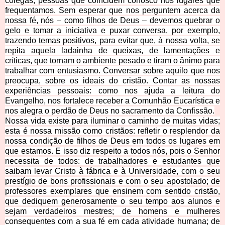
colegas, pessoas que coincidem conosco nos lugares que
frequentamos. Sem esperar que nos perguntem acerca da
nossa fé, nós – como filhos de Deus – devemos quebrar o
gelo e tomar a iniciativa e puxar conversa, por exemplo,
trazendo temas positivos, para evitar que, à nossa volta, se
repita aquela ladainha de queixas, de lamentações e
críticas, que tornam o ambiente pesado e tiram o ânimo para
trabalhar com entusiasmo. Conversar sobre aquilo que nos
preocupa, sobre os ideais do cristão. Contar as nossas
experiências pessoais: como nos ajuda a leitura do
Evangelho, nos fortalece receber a Comunhão Eucarística e
nos alegra o perdão de Deus no sacramento da Confissão.
Nossa vida existe para iluminar o caminho de muitas vidas;
esta é nossa missão como cristãos: refletir o resplendor da
nossa condição de filhos de Deus em todos os lugares em
que estamos. E isso diz respeito a todos nós, pois o Senhor
necessita de todos: de trabalhadores e estudantes que
saibam levar Cristo à fábrica e à Universidade, com o seu
prestígio de bons profissionais e com o seu apostolado; de
professores exemplares que ensinem com sentido cristão,
que dediquem generosamente o seu tempo aos alunos e
sejam verdadeiros mestres; de homens e mulheres
consequentes com a sua fé em cada atividade humana; de