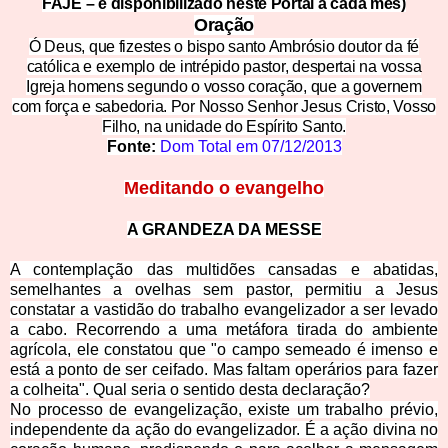
FAJE – e disponibilizado neste Portal a cada mês)
Oração
Ó Deus, que fizestes o bispo santo Ambrósio doutor da fé
católica e exemplo de intrépido pastor, despertai na vossa
Igreja homens segundo o vosso coração, que a governem
com força e sabedoria. Por Nosso Senhor Jesus Cristo, Vosso
Filho, na unidade do Espírito Santo.
Fonte:
Dom Total em
07/12/2013
Meditando o evangelho
A GRANDEZA DA MESSE
A contemplação das multidões cansadas e abatidas,
semelhantes a ovelhas sem pastor, permitiu a Jesus
constatar a vastidão do trabalho evangelizador a ser levado
a cabo. Recorrendo a uma metáfora tirada do ambiente
agrícola, ele constatou que "o campo semeado é imenso e
está a ponto de ser ceifado. Mas faltam operários para fazer
a colheita". Qual seria o sentido desta declaração?
No processo de evangelização, existe um trabalho prévio,
independente da ação do evangelizador. É a ação divina no