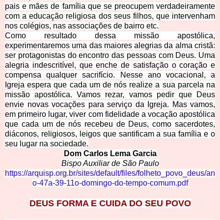
pais e mães de família que se preocupem verdadeiramente
com a educação religiosa dos seus filhos, que intervenham
nos colégios, nas associações de bairro etc.
Como resultado dessa missão apostólica,
experimentaremos uma das maiores alegrias da alma cristã:
ser protagonistas do encontro das pessoas com Deus. Uma
alegria indescritível, que enche de satisfação o coração e
compensa qualquer sacrifício. Nesse ano vocacional, a
Igreja espera que cada um de nós realize a sua parcela na
missão apostólica. Vamos rezar, vamos pedir que Deus
envie novas vocações para serviço da Igreja. Mas vamos,
em primeiro lugar, viver com fidelidade a vocação apostólica
que cada um de nós recebeu de Deus, como sacerdotes,
diáconos, religiosos, leigos que santificam a sua família e o
seu lugar na sociedade.
Dom Carlos Lema Garcia
Bispo Auxiliar de São Paulo
https://arquisp.org.br/sites/default/files/folheto_povo_deus/an
o-47a-39-11o-domingo-do-tempo-comum.pdf
DEUS FORMA E CUIDA DO SEU POVO