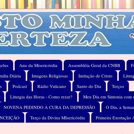
elus
Ano da Misericórdia
Assembléia Geral da CNBB
F
ilia Diária
Imagens Religiosas
Imitação de Cristo
Litur
s
Podcast
Rádio Vaticano
Santo do Dia
Terços
Liturgia das Horas - Como rezar?
Meu Dia em Sintonia com 
NOVENA PEDINDO A CURA DA DEPRESSÃO
O Dia, a Seman
ONCEIÇÃO
Terço da Divina MIsericórdia
Primeira Exortação 