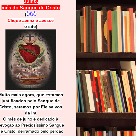
Julho,
mês do Sangue de Cristo
(
👆👆👆
Clique acima e
a
cesse
o site)
Muito mais agora, que estamos
justificados pelo Sangue de
Cri
sto, seremos por Ele salvos
da ira
O mês de julho é dedicado à
evoção ao Preciosíssimo Sangue
de Cristo, derramado pelo perdão