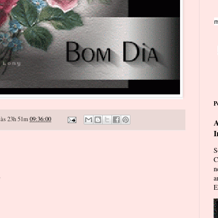
m
P
às 23h 51m
09:36:00
A
I
S
C
n
o
a
E