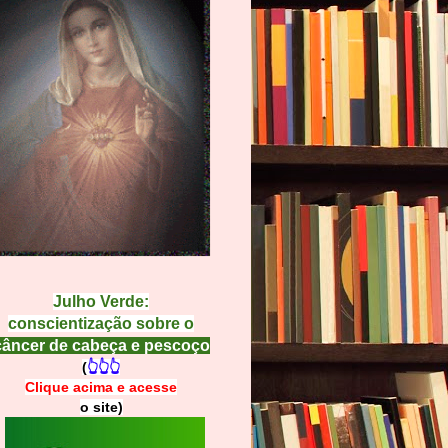
Julho Verde:
conscientização sobre o
câncer de cabeça e pescoço
(
👆👆👆
Clique acima e
a
cesse
o site)