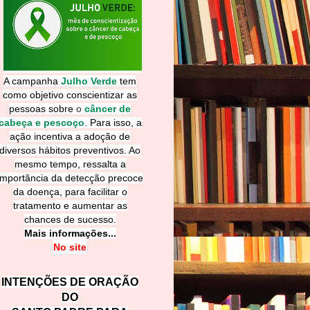
A campanha
Julho Verde
tem
como objetivo conscientizar as
pessoas sobre
o
câncer de
cabeça e pescoço
.
Para isso, a
ação incentiva a adoção de
diversos hábitos preventivos. Ao
mesmo tempo, ressalta a
importância da detecção precoce
da doença, para facilitar o
tratamento e aumentar as
chances de sucesso.
Mais informações...
No site
INTENÇÕES DE ORAÇÃO
DO