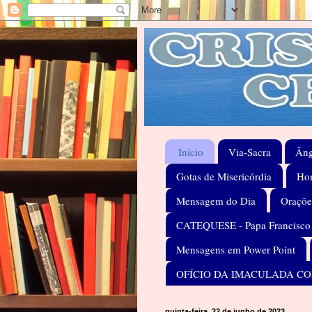
Início
Via-Sacra
Âng
Gotas de Misericórdia
Hom
Mensagem do Dia
Oraçõe
CATEQUESE - Papa Francisco
Mensagens em Power Point
OFÍCIO DA IMACULADA C
quinta-feira, 22 de junho de 2023