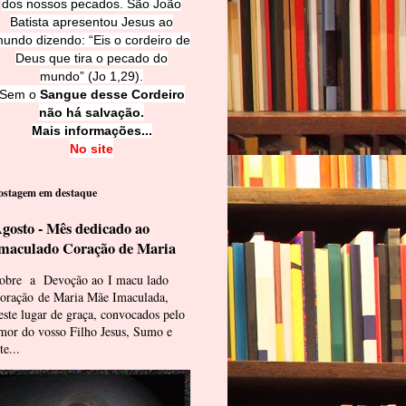
dos nossos pecados. São João
Batista apresentou Jesus ao
undo dizendo: “Eis o cordeiro de
Deus que tira o pecado do
mundo” (Jo 1,29).
Sem o
Sangue desse Cordeiro
não há salvação.
Mais informações...
No site
ostagem em destaque
gosto - Mês dedicado ao
maculado Coração de Maria
obre a Devoção ao I macu lado
oração de Maria Mãe Imaculada,
este lugar de graça, convocados pelo
mor do vosso Filho Jesus, Sumo e
te...