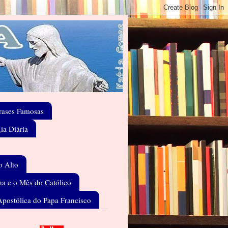
rases Famosas
gia Diária
o Alto
a e o Mês do Católico
Apostólica do Papa Francisco