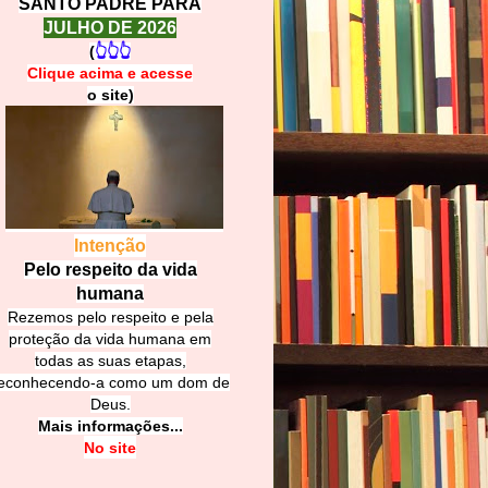
SANTO PADRE PARA
JULHO DE 2026
(
👆👆👆
Clique acima e
a
cesse
o site)
Intenção
Pelo respeito da vida
humana
Rezemos pelo respeito e pela
proteção da vida humana em
todas as suas etapas,
econhecendo-a como um dom de
Deus.
Mais informações...
No site