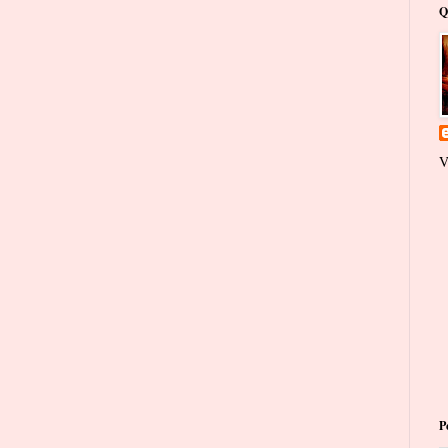
Q
V
P