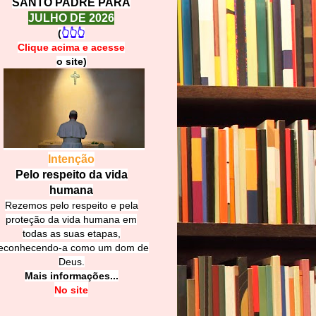
SANTO PADRE PARA
JULHO DE 2026
(
👆👆👆
Clique acima e
a
cesse
o site)
Intenção
Pelo respeito da vida
humana
Rezemos pelo respeito e pela
proteção da vida humana em
todas as suas etapas,
econhecendo-a como um dom de
Deus.
Mais informações...
No site