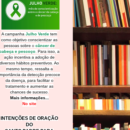
A campanha
Julho Verde
tem
como objetivo conscientizar as
pessoas sobre
o
câncer de
cabeça e pescoço
.
Para isso, a
ação incentiva a adoção de
diversos hábitos preventivos. Ao
mesmo tempo, ressalta a
importância da detecção precoce
da doença, para facilitar o
tratamento e aumentar as
chances de sucesso.
Mais informações...
No site
INTENÇÕES DE ORAÇÃO
DO