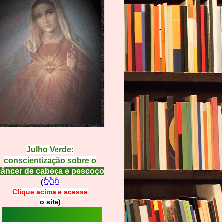
Julho Verde:
conscientização sobre o
câncer de cabeça e pescoço
(
👆👆👆
Clique acima e
a
cesse
o site)