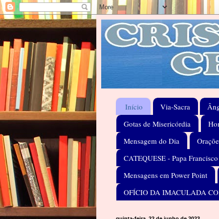
Início
Via-Sacra
Âng
Gotas de Misericórdia
Hom
Mensagem do Dia
Oraçõe
CATEQUESE - Papa Francisco
Mensagens em Power Point
OFÍCIO DA IMACULADA C
quinta-feira, 22 de junho de 2023