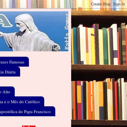
rases Famosas
gia Diária
o Alto
a e o Mês do Católico
Apostólica do Papa Francisco