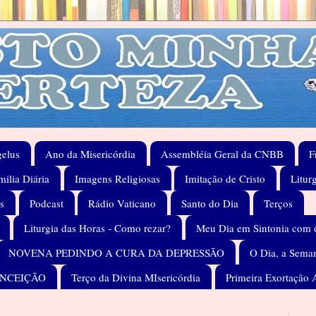
elus
Ano da Misericórdia
Assembléia Geral da CNBB
F
ilia Diária
Imagens Religiosas
Imitação de Cristo
Litur
s
Podcast
Rádio Vaticano
Santo do Dia
Terços
Liturgia das Horas - Como rezar?
Meu Dia em Sintonia com 
NOVENA PEDINDO A CURA DA DEPRESSÃO
O Dia, a Seman
ONCEIÇÃO
Terço da Divina MIsericórdia
Primeira Exortação 