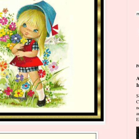
m
P
A
I
S
C
n
a
E