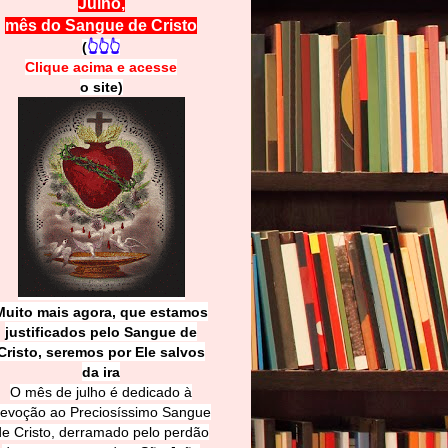
Julho,
mês do Sangue de Cristo
(
👆👆👆
Clique acima e
a
cesse
o site)
Muito mais agora, que estamos
justificados pelo Sangue de
Cri
sto, seremos por Ele salvos
da ira
O mês de julho é dedicado à
evoção ao Preciosíssimo Sangue
de Cristo, derramado pelo perdão