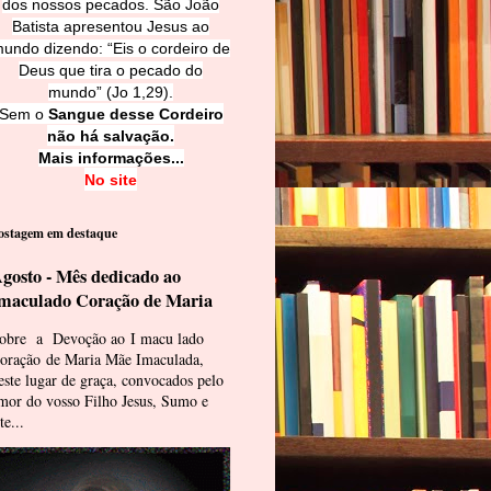
dos nossos pecados. São João
Batista apresentou Jesus ao
undo dizendo: “Eis o cordeiro de
Deus que tira o pecado do
mundo” (Jo 1,29).
Sem o
Sangue desse Cordeiro
não há salvação.
Mais informações...
No site
ostagem em destaque
gosto - Mês dedicado ao
maculado Coração de Maria
obre a Devoção ao I macu lado
oração de Maria Mãe Imaculada,
este lugar de graça, convocados pelo
mor do vosso Filho Jesus, Sumo e
te...