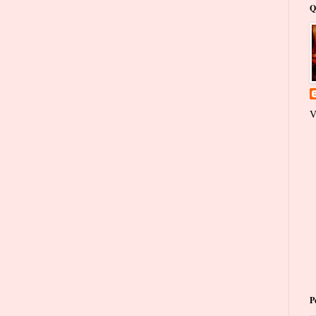
Q
V
P