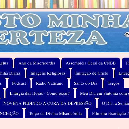
elus
Ano da Misericórdia
Assembléia Geral da CNBB
F
ilia Diária
Imagens Religiosas
Imitação de Cristo
Litur
s
Podcast
Rádio Vaticano
Santo do Dia
Terços
Liturgia das Horas - Como rezar?
Meu Dia em Sintonia com 
NOVENA PEDINDO A CURA DA DEPRESSÃO
O Dia, a Seman
ONCEIÇÃO
Terço da Divina MIsericórdia
Primeira Exortação 