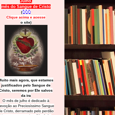
Julho,
mês do Sangue de Cristo
(
👆👆👆
Clique acima e
a
cesse
o site)
Muito mais agora, que estamos
justificados pelo Sangue de
Cri
sto, seremos por Ele salvos
da ira
O mês de julho é dedicado à
evoção ao Preciosíssimo Sangue
de Cristo, derramado pelo perdão