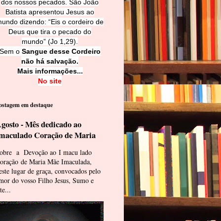
dos nossos pecados. São João
Batista apresentou Jesus ao
undo dizendo: “Eis o cordeiro de
Deus que tira o pecado do
mundo” (Jo 1,29).
Sem o
Sangue desse Cordeiro
não há salvação.
Mais informações...
No site
ostagem em destaque
gosto - Mês dedicado ao
maculado Coração de Maria
obre a Devoção ao I macu lado
oração de Maria Mãe Imaculada,
este lugar de graça, convocados pelo
mor do vosso Filho Jesus, Sumo e
te...