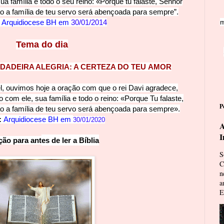
ua família e todo o seu re
in
o: «Porque tu falaste, Senhor
o a família de teu servo será abençoada para sempre”.
:
Arquidiocese BH em
30/01/2014
m
Tema do dia
RDADEIRA ALEGRIA: A CERTEZA DO T
EU AMOR
, ouvimos hoje a oração com que o rei Davi agradece,
o com ele, sua família e
todo o reino: «Porque Tu falaste,
P
o a família de teu servo será abençoada para sempre».
:
Arquidiocese BH em
30/01/2020
A
I
ção para ant
es de ler a 
Bíblia
S
C
n
a
E