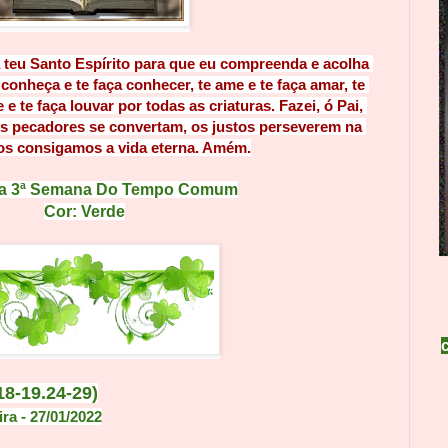
teu Santo Espírito para que eu compreenda e acolha 
conheça e te faça conhecer, te ame e te faça amar, te 
e e te faça louvar por todas as criaturas. Fazei, ó Pai, 
os
 pecadores se convertam, os justos pers
everem na 
os consigamos a vida 
eterna. Amém.
 da 3ª Semana Do Tempo Comum
Cor: Verde
18-19.24-29)
ira
- 27
/01
/
2022