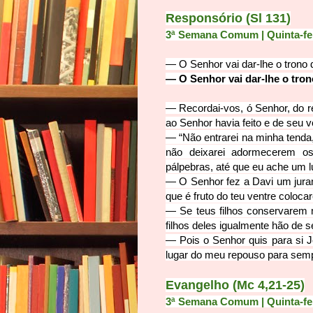
Responsório (Sl 131)
3ª Semana Comum | Quinta-fe
— O Senhor vai dar-lhe o trono d
— O Senhor vai dar-lhe o trono
— Recordai-vos, ó Senhor, do re
ao Senhor havia feito e de seu 
— “Não entrarei na minha tenda
não deixarei adormecerem o
pálpebras, até que eu ache um l
— O Senhor fez a Davi um jura
que é fruto do teu ventre colocar
— Se teus filhos conservarem m
filhos deles igualmente hão de s
— Pois o Senhor quis para si J
lugar do meu repouso para sempre
Evangelho (Mc 4,21-25)
3ª Semana Comum | Quinta-fe