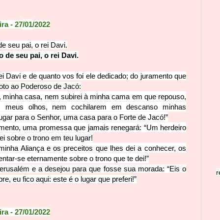
ira
- 27
/01
/
2022
e seu pai, o rei Davi.
 de seu pai, o rei Davi.
i Davi e de quanto vos foi ele dedicado; do juramento que
voto ao Poderoso de Jacó:
, minha casa, nem subirei à minha cama em que repouso,
s meus olhos, nem cochilarem em descanso minhas
ugar para o Senhor, uma casa para o Forte de Jacó!”
mento, uma promessa que jamais renegará: “Um herdeiro
ei sobre o trono em teu lugar!
inha Aliança e os preceitos que lhes dei a conhecer, os
entar-se eternamente sobre o trono que te dei!”
erusalém e a desejou para que fosse sua morada: “Eis o
r
, eu fico aqui: este é o lugar que preferi!”
ira
- 27
/01
/
2022