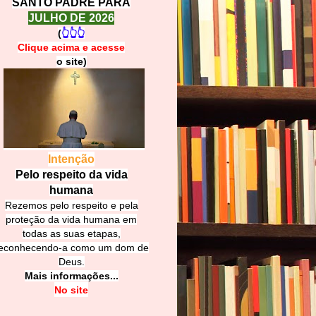
SANTO PADRE PARA
JULHO DE 2026
(
👆👆👆
Clique acima e
a
cesse
o site)
Intenção
Pelo respeito da vida
humana
Rezemos pelo respeito e pela
proteção da vida humana em
todas as suas etapas,
econhecendo-a como um dom de
Deus.
Mais informações...
No site