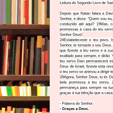
Leitura do
Segundo Livro de Sa
Depois que Natan falara a Davi
Senhor, e
disse: “Quem sou eu,
conduzido até aqui?
19
Mas, c
promessas à casa do teu servo 
Senhor Deus!
24
Estabeleceste o teu povo, I
Senhor, te tornaste o seu Deus
que fizeste a teu servo e à s
exaltado para sempre, e dirão: 
teu servo Davi permanecerá es
Deus de Israel, fizeste esta rev
o teu servo se animou a dirigir-t
28
Agora, Senhor Deus, tu és De
bela promessa a teu servo,
permaneça para sempre na tua 
graças à tua bênção que a casa
- Palavra do S
enhor.
- Graças a Deus.