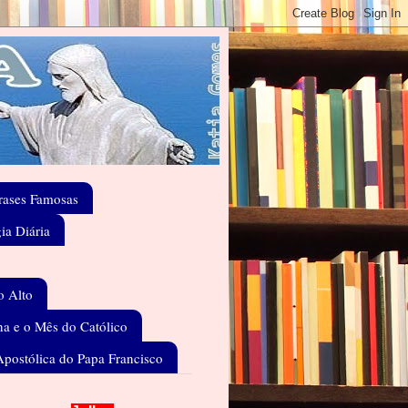
rases Famosas
gia Diária
o Alto
a e o Mês do Católico
Apostólica do Papa Francisco