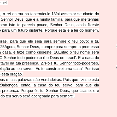
muel.
, o rei entrou no tabernáculo
18
foi assentar-se diante do
 Senhor Deus, que é a minha família, para que me tenhas
omo isto te parecia pouco, Senhor Deus, ainda fizeste
para um futuro distante. Porque esta é a lei do homem,
srael, para que ele seja para sempre o teu povo; e tu,
.
25
Agora, Senhor Deus, cumpre para sempre a promessa
ua casa, e faze como disseste!
26
Então o teu nome será
‘O Senhor todo-poderoso é o Deus de Israel’. E a casa do
tável na tua presença.
27
Pois tu, Senhor todo-poderoso,
elação ao teu servo: ‘Eu te construirei uma casa’. Por isso
e esta oração.
us e tuas palavras são verdadeiras. Pois que fizeste esta
29
abençoa, então, a casa do teu servo, para que ela
presença. Porque és tu, Senhor Deus, que falaste, e é
do teu servo será abençoada para sempre”.