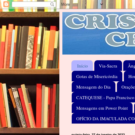
Início
Via-Sacra
Âng
Gotas de Misericórdia
Hom
Mensagem do Dia
Oraçõe
CATEQUESE - Papa Francisco
Mensagens em Power Point
OFÍCIO DA IMACULADA C
quinta-feira, 27 de janeiro de 2022