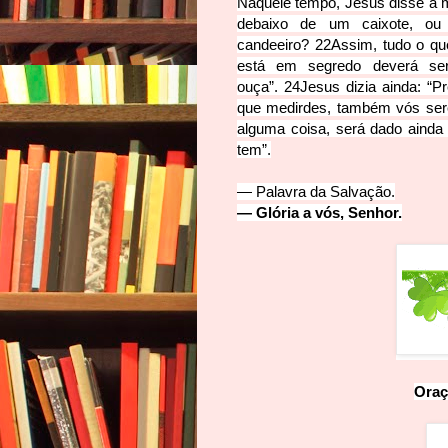
Naquele tempo, Jesus disse à 
debaixo de um caixote, ou
candeeiro?
22
Assim, tudo o qu
está em segredo de
verá se
ouça”.
24
Jesus dizia ainda: “
que medirdes, também vós ser
alguma coisa, será dado ainda
tem”.
— Palavra da Salvação.
— Glória a vós, Senhor.
Oraç