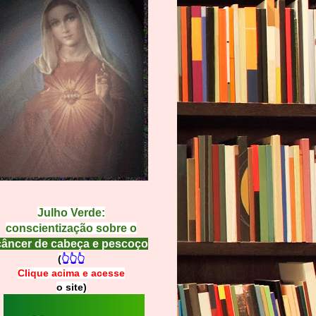
Julho Verde:
conscientização sobre o
câncer de cabeça e pescoço
(
👆👆👆
Clique acima e
a
cesse
o site)