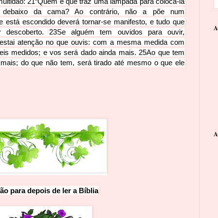
multidão:
21
“Quem é que traz uma lâmpada para colocá-la
 debaixo da cama? Ao contrário, não a põe num
e está escondido deverá tornar-se manifesto, e tudo que
A
r descoberto.
23
Se alguém tem ouvidos para ouvir,
Prestai atenção no que ouvis: com a mesma medida com
eis medidos; e vos será dado ainda mais.
25
Ao que tem
 mais; do que não tem, será tirado até mesmo o que ele
A
ão para depo
is
d
e
l
e
r
a
B
íblia