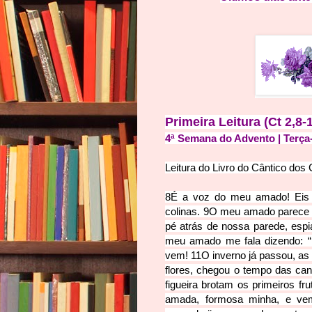
Primeira Leitura (Ct 2
,8-
4ª Semana do Advento | Terça-
Leitura do Livro do Cântico d
os 
8
É a voz do meu amado! Eis 
colinas.
9
O meu amado parece u
pé atrás de nossa parede, espi
meu amado me fala dizendo: “
vem!
11
O inverno já passou, as
flores, chegou o tempo das can
figueira brotam os primeiros fr
amada, formosa minha, e v