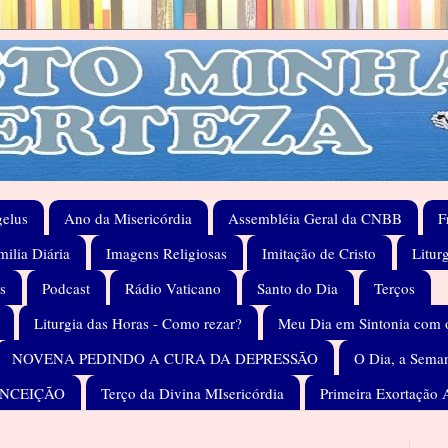
elus
Ano da Misericórdia
Assembléia Geral da CNBB
F
ilia Diária
Imagens Religiosas
Imitação de Cristo
Litur
s
Podcast
Rádio Vaticano
Santo do Dia
Terços
Liturgia das Horas - Como rezar?
Meu Dia em Sintonia com 
NOVENA PEDINDO A CURA DA DEPRESSÃO
O Dia, a Seman
ONCEIÇÃO
Terço da Divina MIsericórdia
Primeira Exortação 