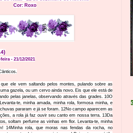
Cor: Roxo
14)
feira
- 21
/12
/2021
Cânticos.
que ele vem saltando pelos montes, pulando sobre as
ma gazela, ou um cervo ainda novo. Eis que ele está de
ando pelas janelas, observando através das grades.
10
O
Levanta-te, minha amada, minha rola, formosa minha, e
 chuvas pararam e já se foram.
12
No campo aparecem as
ções, a rola já faz ouvir seu canto em nossa terra.
13
Da
utos, soltam perfume as vinhas em flor. Levanta-te, minha
em!
14
Minha rola, que moras nas fendas da rocha, no