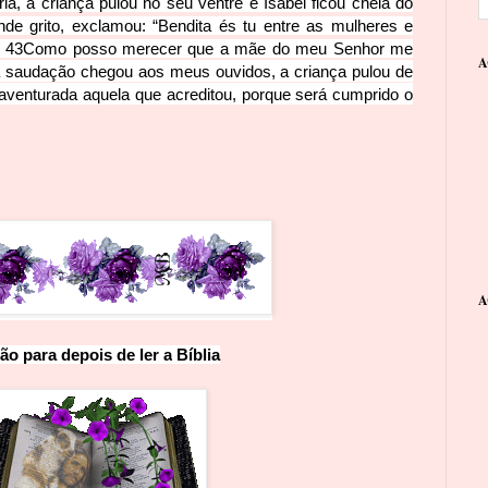
a, a criança pulou no seu ventre e Isabel ficou cheia do
e grito, exclamou: “Bendita és tu entre as mulheres e
”
43
Como posso merecer que a mãe do meu Senhor me
A
a saudação chegou aos meus ouvidos, a criança pulou de
venturada aquela que acreditou, porque será cumprido o
A
ão para depois
de
l
e
r
a
B
í
b
l
ia