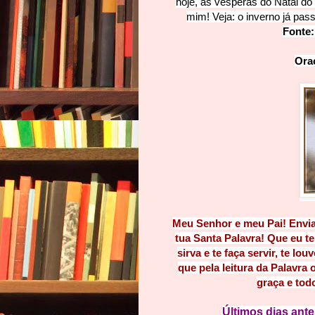
hoje, às vésperas do Natal do
mim! Veja: o inverno já pas
Fonte
Oraç
Meu Senhor e meu Pai! Envia
tua Santa Palavra! Que eu te
sirva e te faça servir, te lou
que pela leitura da Palavra
graça e tod
Últimos dias ant