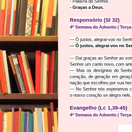
- Palavra do S
enhor.
- Graça
s a Deus.
Responsório (Sl 32)
4ª Semana do Advento | Terça-
— Ó justos, alegrai-vos no Sen
— Ó justos, alegrai-vos no S
— Dai graças ao Senhor ao so
Senhor um canto novo, com arte
— Mas os desígnios do Senho
coração, de geração em geração
nação que escolheu por sua her
— No Senhor nós esperamos conf
o nosso coração se alegra nele
Evangelho (Lc 1,39-45)
4ª Semana do Advento | Terça-