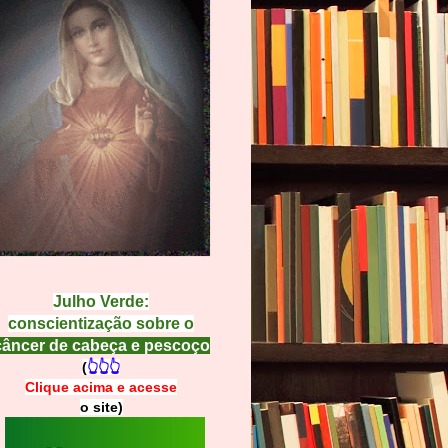
Julho Verde:
conscientização sobre o
câncer de cabeça e pescoço
(
👆👆👆
Clique acima e
a
cesse
o site)