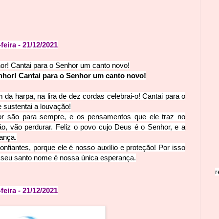
feira
- 21
/12
/2021
hor! Cantai para o Senhor um
canto novo!
enhor! Cantai para o Senhor um canto novo!
m da ha
rpa, na lira de dez cordas celebrai-o! Cantai para o
 sustentai a louvação!
r são para sempre, e os pensamentos que ele traz no
, vão perdurar. Feliz o povo cujo Deus é o Senhor, e a
ança.
iantes, porque ele é nosso auxílio e proteção! Por isso
,
seu santo nome é nossa única esperança.
r
feira
- 21
/1
2
/2021