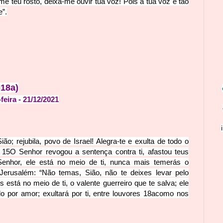
e teu rosto, deixa-me ouvir tua voz! Pois a tua voz é tão
e”.
-18a)
feira
- 21
/12
/2021
ião; rejubila, povo de Israel! Alegra-te e exulta de todo o
!
15
O Senhor revogou a sentença contra ti, afastou teus
 Senhor, ele está no meio de ti, nunca mais temerás o
Jerusalém: “Não temas, Sião, não te deixes levar pelo
está no meio de ti, o valente guerreiro que te salva; ele
do por amor; exultará por ti, entre louvores
18
acomo nos