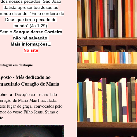
dos nossos pecados. São João
Batista apresentou Jesus ao
undo dizendo: “Eis o cordeiro de
Deus que tira o pecado do
mundo” (Jo 1,29).
Sem o
Sangue desse Cordeiro
não há salvação.
Mais informações...
No site
ostagem em destaque
gosto - Mês dedicado ao
maculado Coração de Maria
obre a Devoção ao I macu lado
oração de Maria Mãe Imaculada,
este lugar de graça, convocados pelo
mor do vosso Filho Jesus, Sumo e
te...