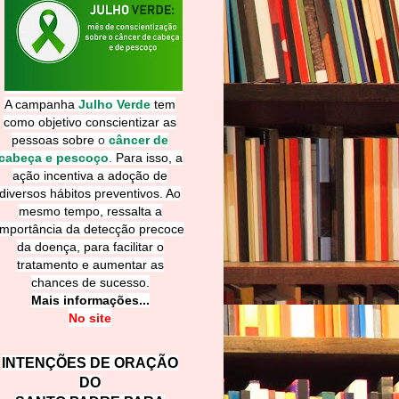
A campanha
Julho Verde
tem
como objetivo conscientizar as
pessoas sobre
o
câncer de
cabeça e pescoço
.
Para isso, a
ação incentiva a adoção de
diversos hábitos preventivos. Ao
mesmo tempo, ressalta a
importância da detecção precoce
da doença, para facilitar o
tratamento e aumentar as
chances de sucesso.
Mais informações...
No site
INTENÇÕES DE ORAÇÃO
DO