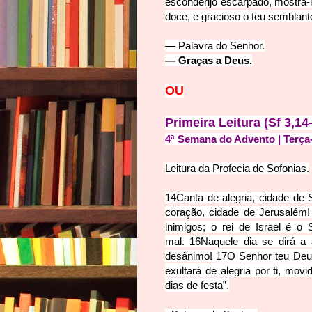
esconderijo escarpado, mostra-m
doce, e gracioso o teu semblant
— Palavra do
Senhor.
—
Graças a Deus.
OU
Primeira Leitura (Sf 3,14
4ª Semana do Advento | Terça-
Leitura da Profecia de Sof
onias.
14
Canta de alegria, cidade de S
coração, cidade de Jerusalém
inimigos; o rei de Israel é o
mal.
16
Naquele dia se dirá a 
desânimo!
17
O Senhor teu Deus 
exultará de alegria por ti, movi
dias de festa”.