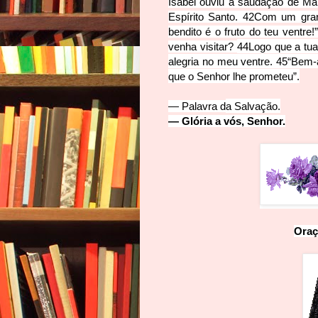
Isabel ouviu a saudação de Mari
Espírito Santo.
42
Com um grand
bendito é o fruto do teu ventre!
venha visitar?
44
Logo que a tu
alegria no meu ventre.
45
“Bem-a
que o Senhor lhe prometeu”.
— Palavra d
a Salva
ção.
— Glória a v
ós, S
enhor.
Oraç