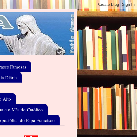
rases Famosas
gia Diária
o Alto
a e o Mês do Católico
Apostólica do Papa Francisco