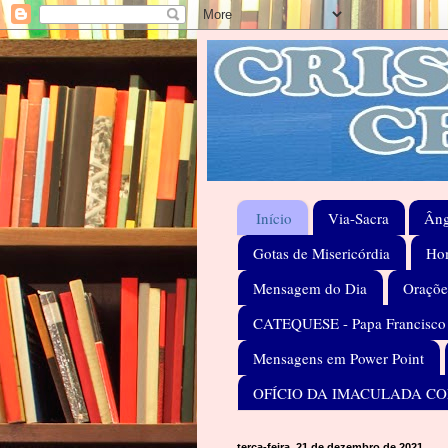
Início
Via-Sacra
Âng
Gotas de Misericórdia
Hom
Mensagem do Dia
Oraçõe
CATEQUESE - Papa Francisco
Mensagens em Power Point
OFÍCIO DA IMACULADA C
terça-feira, 21 de dezembro de 2021