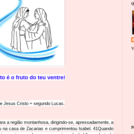
Q
V
to é o fruto do teu ventre!
e Jesus Cristo
+
segundo Lucas.
para a região montanhosa, dirigindo-se, apressadamente, a
P
u na casa de Zacarias e cumprimentou Isabel.
41
Quando