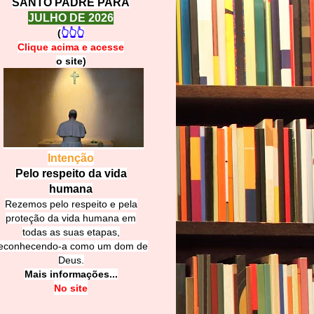
SANTO PADRE PARA
JULHO DE 2026
(
👆👆👆
Clique acima e
a
cesse
o site)
Intenção
Pelo respeito da vida
humana
Rezemos pelo respeito e pela
proteção da vida humana em
todas as suas etapas,
econhecendo-a como um dom de
Deus.
Mais informações...
No site