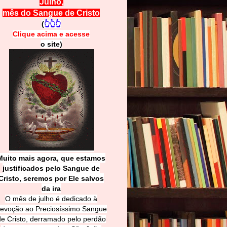
Julho,
mês do Sangue de Cristo
(
👆👆👆
Clique acima e
a
cesse
o site)
Muito mais agora, que estamos
justificados pelo Sangue de
Cri
sto, seremos por Ele salvos
da ira
O mês de julho é dedicado à
evoção ao Preciosíssimo Sangue
de Cristo, derramado pelo perdão