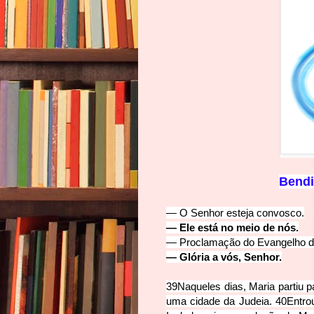
B
endi
— O Senhor esteja con
vosco.
— Ele está no meio de nós.
— Proclamação do Evangelho d
— Glória a vós, Senhor.
39
Naqueles dias, Maria partiu 
uma cidade da Judeia.
40
Entro