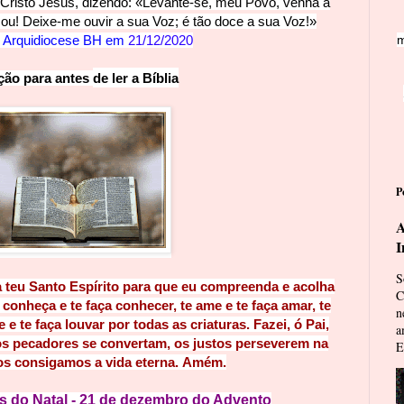
 Cristo Jesus, dizendo:
«Levante-se, meu Povo, venha a
sou! Deixe-me ouvir a sua Voz; é tão doce a sua Voz!»
:
Arquidiocese BH em
21/12/2020
m
ão para antes 
de ler a
 Bíblia
P
A
I
S
 teu Santo Espírito para que eu compreenda
e acolha
C
 conheça e te faça conhecer, te ame e te faça amar, te
n
ve e te faça louvar por todas as criaturas. Fazei, ó Pai,
a
 os pecadores se convertam, os justos perseverem na
E
os consigamos a vida eterna. Amém.
es do Natal - 21 de dezembro do Advento