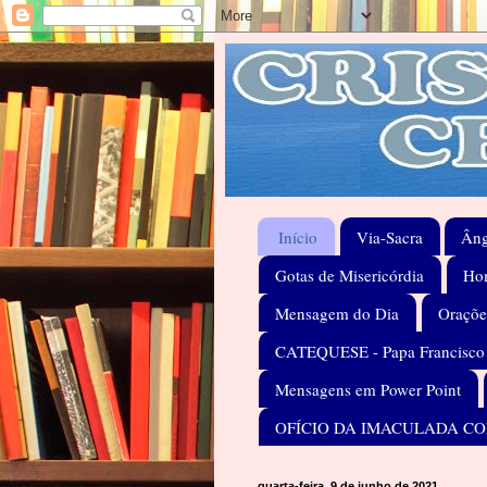
Início
Via-Sacra
Âng
Gotas de Misericórdia
Hom
Mensagem do Dia
Oraçõe
CATEQUESE - Papa Francisco
Mensagens em Power Point
OFÍCIO DA IMACULADA C
quarta-feira, 9 de junho de 2021