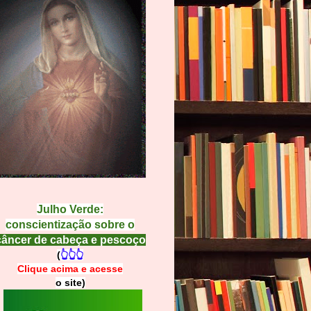
Julho Verde:
conscientização sobre o
câncer de cabeça e pescoço
(
👆👆👆
Clique acima e
a
cesse
o site)