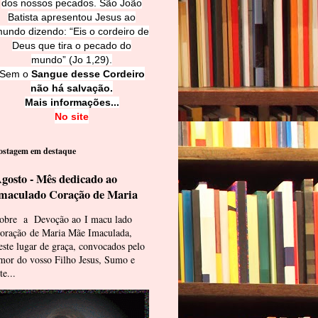
dos nossos pecados. São João
Batista apresentou Jesus ao
undo dizendo: “Eis o cordeiro de
Deus que tira o pecado do
mundo” (Jo 1,29).
Sem o
Sangue desse Cordeiro
não há salvação.
Mais informações...
No site
ostagem em destaque
gosto - Mês dedicado ao
maculado Coração de Maria
obre a Devoção ao I macu lado
oração de Maria Mãe Imaculada,
este lugar de graça, convocados pelo
mor do vosso Filho Jesus, Sumo e
te...