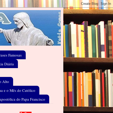
rases Famosas
gia Diária
o Alto
a e o Mês do Católico
Apostólica do Papa Francisco