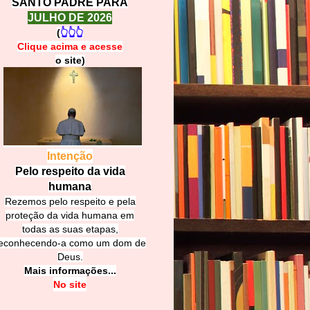
SANTO PADRE PARA
JULHO DE 2026
(
👆👆👆
Clique acima e
a
cesse
o site)
Intenção
Pelo respeito da vida
humana
Rezemos pelo respeito e pela
proteção da vida humana em
todas as suas etapas,
econhecendo-a como um dom de
Deus.
Mais informações...
No site