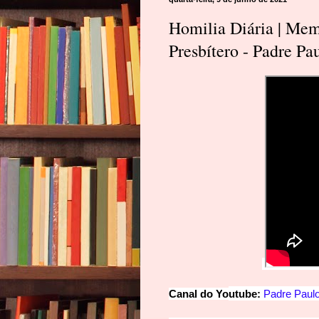
Homilia Diária | Mem
Presbítero - Padre Pa
Ca
nal
d
o
Y
o
u
t
u
be:
Padre
Paul