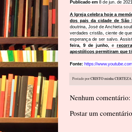
Publicado em
8 de jun. de 202
A Igreja celebra hoje a memó
dos pais da cidade de São 
doutrina, José de Anchieta soub
verdades cristãs, ciente de qu
esperança de ser salvo. Assist
feira, 9 de junho,
 e 
recorr
apostólicos permitiram que ti
Fonte: 
https://www.youtube.c
Postado por
CRISTO minha CERTEZA
Nenhum comentário:
Postar um comentári