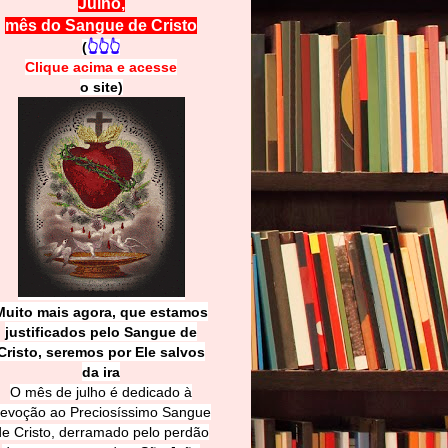
Julho,
mês do Sangue de Cristo
(
👆👆👆
Clique acima e
a
cesse
o site)
Muito mais agora, que estamos
justificados pelo Sangue de
Cri
sto, seremos por Ele salvos
da ira
O mês de julho é dedicado à
evoção ao Preciosíssimo Sangue
de Cristo, derramado pelo perdão