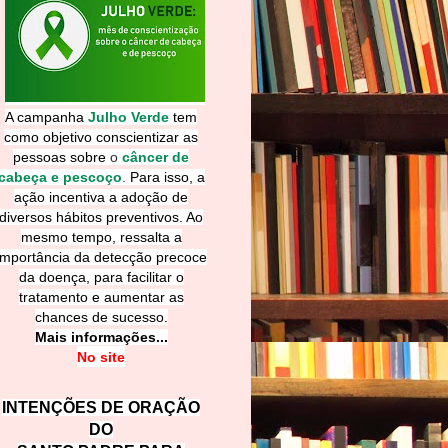
A campanha
Julho Verde
tem
como objetivo conscientizar as
pessoas sobre
o
câncer de
cabeça e pescoço
.
Para isso, a
ação incentiva a adoção de
diversos hábitos preventivos. Ao
mesmo tempo, ressalta a
importância da detecção precoce
da doença, para facilitar o
tratamento e aumentar as
chances de sucesso.
Mais informações...
No site
INTENÇÕES DE ORAÇÃO
DO