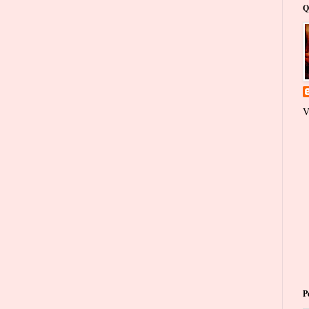
Q
V
P