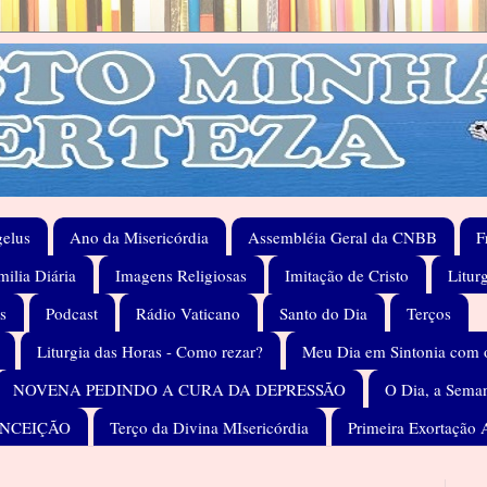
elus
Ano da Misericórdia
Assembléia Geral da CNBB
F
ilia Diária
Imagens Religiosas
Imitação de Cristo
Litur
s
Podcast
Rádio Vaticano
Santo do Dia
Terços
Liturgia das Horas - Como rezar?
Meu Dia em Sintonia com 
NOVENA PEDINDO A CURA DA DEPRESSÃO
O Dia, a Seman
ONCEIÇÃO
Terço da Divina MIsericórdia
Primeira Exortação 