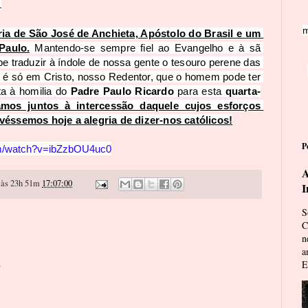
1
m
ria de São José de Anchieta, Apóstolo do Brasil e um 
Paulo.
 Mantendo-se sempre fiel ao Evangelho e à sã 
e traduzir à índole de nossa gente o tesouro perene das 
e é só em Cristo, nosso Redentor, que o homem pode ter 
a à homilia do 
Padre Paulo Ricardo
 para esta 
quarta-
amos juntos à intercessão daquele cujos esforços 
véssemos hoje a alegria de dizer-nos católicos!
P
om/watch?v=ibZzbOU4uc0
A
às 23h 51m
17:07:00
I
S
C
n
a
o
E