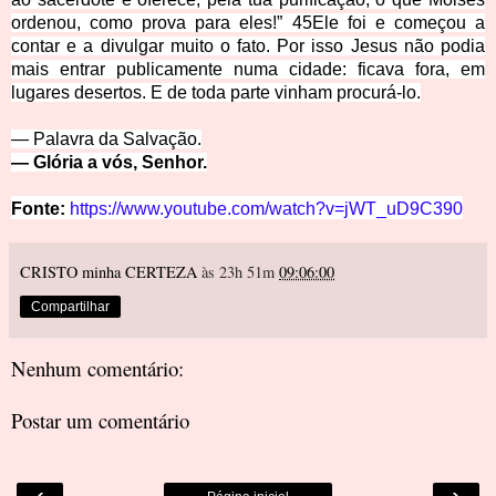
ordenou, como prova para eles!”
45
Ele foi e começou a
contar e a divulgar muito o fato. Por isso Jesus não podia
mais entrar publicamente numa cidade: ficava fora, em
lugares desertos. E de toda parte vinham procurá-lo.
— Palavra da Sal
vação.
— Glória a vós, Se
nhor.
Fonte:
https://www.youtube.com/watch?v=jWT_uD9C390
CRISTO minha CERTEZA
às 23h 51m
09:06:00
Compartilhar
Nenhum comentário:
Postar um comentário
‹
›