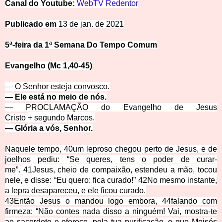
Canal do
Y
ou
tu
be:
WebTV Redentor
Publicado em 
13 de jan. de 2021
5ª-feira da 1ª Semana Do Tempo Comum
Evangelho (Mc 1,40-45)
— O Senhor esteja con
vosco.
— Ele está no meio de nós.
— PROCLAMAÇÃO do Evangelho de Jesus
Cristo
+
segundo Marcos.
— Glória a vós, Senhor.
Naquele tempo,
40
um leproso chegou perto de Jesus, e de
joelhos pediu: “Se queres, tens o poder de curar-
me”.
41
Jesus, cheio de compaixão, estendeu a mão, tocou
nele, e disse: “Eu quero: fica curado!”
42
No mesmo instante,
a lepra desapareceu, e ele ficou curado.
43
Então Jesus o mandou logo embora,
44
falando com
firmeza: “Não contes nada disso a ninguém! Vai, mostra-te
ao sacerdote e oferece, pela tua purificação, o que Moisés