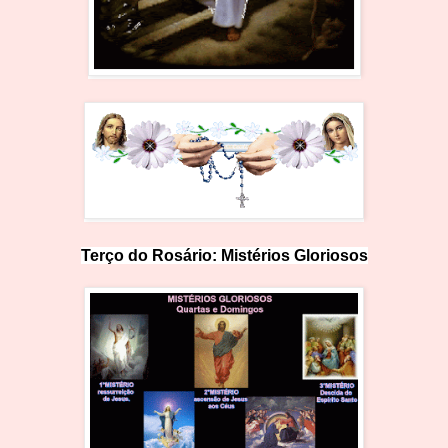
Terço do Rosário:
M
i
st
érios Glorioso
s