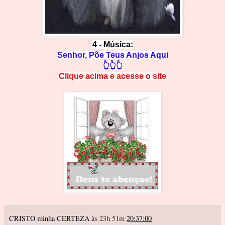
4 - Música:
Senhor, Põe Teus Anjos Aqui
👆👆👆
Clique acima e
a
cesse
o site
CRISTO minha CERTEZA
às 23h 51m
20:37:00