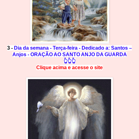
3 -
Dia da semana - Terça-feira - Dedicado a: Santos –
Anjos - ORAÇÃO AO SANTO ANJO DA GUARDA
👆👆👆
Clique acima e
a
cesse
o site