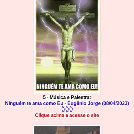
5
-
Música e Palestra:
Ninguém te ama como Eu - Eugênio Jorge (08/04/2023)
👆👆👆
Clique acima e
a
cesse
o site