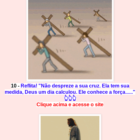
10 -
Reflita! "Não despreze a sua cruz. Ela tem sua
medida, Deus um dia calculou. Ele conhece a força......"
👆👆👆
Clique acima e
a
cesse
o site