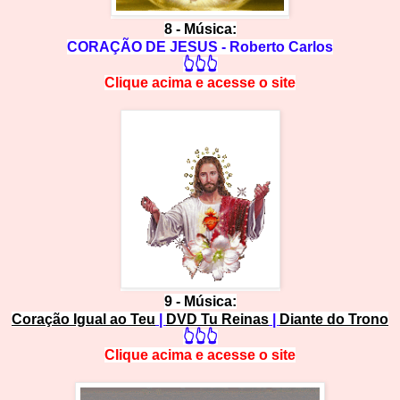
8 -
Música:
CORAÇÃO DE JESUS - Roberto Carlos
👆👆👆
Clique acima e
a
cesse
o site
9 -
Música:
Coração Igual ao Teu
|
DVD Tu Reinas
|
Diante do Trono
👆👆👆
Clique acima e
a
cesse
o site