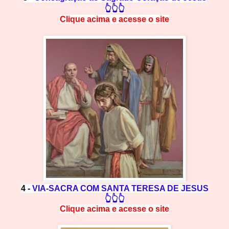
👆👆👆
Clique acima e
a
cesse
o site
4 -
VIA-SACRA COM SANTA TERESA DE JESUS
👆👆👆
Clique acima e
a
cesse
o site