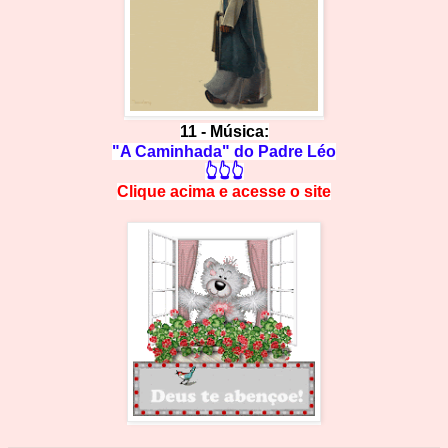
11 -
Música:
"A Caminhada" do Padre Léo
👆👆👆
Clique acima e
a
cesse
o site